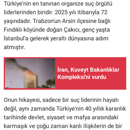
Türkiye'nin en tanınan organize suç örgütü
liderlerinden biridir. 2025 yılı itibarıyla 72
Gündem Özel
yaşındadır. Trabzon'un Arsin ilçesine bağlı
Günün görüntüsü
Fındıklı köyünde doğan Çakıcı, genç yaşta
İstanbul'a gelerek yeraltı dünyasına adım
Haber
atmıştır.
İlan
İran, Kuveyt Bakanlıklar
Kimdir
Kompleksi'ni vurdu
Koronavirüs
Onun hikayesi, sadece bir suç liderinin hayatı
Kültür Sanat
değil, aynı zamanda Türkiye'nin 40 yıllık karanlık
tarihinde devlet, siyaset ve mafya arasındaki
Ne demişti
karmaşık ve çoğu zaman kanlı ilişkilerin de bir