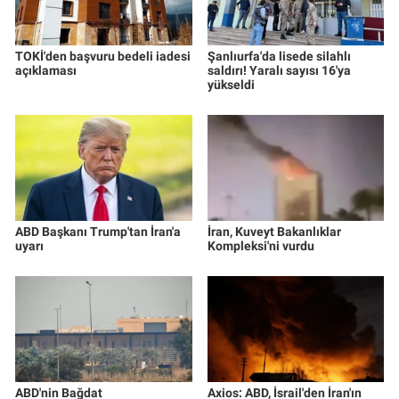
TOKİ'den başvuru bedeli iadesi
Şanlıurfa'da lisede silahlı
açıklaması
saldırı! Yaralı sayısı 16'ya
yükseldi
ABD Başkanı Trump'tan İran'a
İran, Kuveyt Bakanlıklar
uyarı
Kompleksi'ni vurdu
ABD'nin Bağdat
Axios: ABD, İsrail'den İran'ın