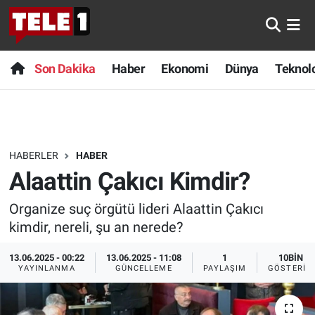
Anında Manşet
Son Dakika
Nöbetçi Eczaneler
Son Dakika
Haber
Ekonomi
Dünya
Teknolo
Başka Sohbetler
Haber
Hava Durumu
Belgesel
Ekonomi
Namaz Vakitleri
HABERLER
HABER
Bilim turu
Dünya
Trafik Durumu
Alaattin Çakıcı Kimdir?
Bilim ve Teknoloji Evreni
Teknoloji
Süper Lig Puan Durumu ve Fikstür
Organize suç örgütü lideri Alaattin Çakıcı
kimdir, nereli, şu an nerede?
Doğa Konuşuyor
Sağlık
Tüm Manşetler
13.06.2025 - 00:22
13.06.2025 - 11:08
1
10BIN
Dünya
Spor
Son Dakika Haberleri
YAYINLANMA
GÜNCELLEME
PAYLAŞIM
GÖSTERIM
Ege Saati
Yayın Akışı
Haber Arşivi