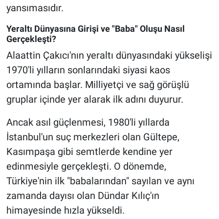
Nedir
yansımasıdır.
Yeraltı Dünyasına Girişi ve "Baba" Oluşu Nasıl
Popüler
Gerçekleşti?
Programlar
Alaattin Çakıcı'nın yeraltı dünyasındaki yükselişi
1970'li yılların sonlarındaki siyasi kaos
Sağlık
ortamında başlar. Milliyetçi ve sağ görüşlü
gruplar içinde yer alarak ilk adını duyurur.
Spor
Ancak asıl güçlenmesi, 1980'li yıllarda
Teknoloji
İstanbul'un suç merkezleri olan Gültepe,
Kasımpaşa gibi semtlerde kendine yer
Türkiye'nin Geleceği
edinmesiyle gerçekleşti. O dönemde,
Türkiye'nin Gündemi
Türkiye'nin ilk "babalarından" sayılan ve aynı
zamanda dayısı olan Dündar Kılıç'ın
Yerel Gündem
himayesinde hızla yükseldi.