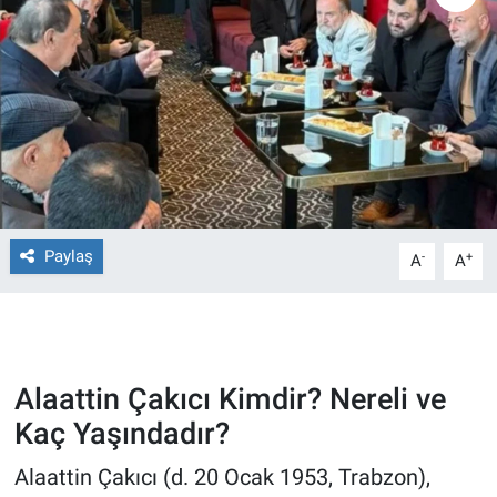
Ege'den Esintiler
İletişim
Eğitim
Eğlence
Ekonomi
Paylaş
-
+
A
A
Forum
Gerçeğin İzinde
Gün Başlıyor
Alaattin Çakıcı Kimdir? Nereli ve
Kaç Yaşındadır?
Gün Bitiyor
Alaattin Çakıcı (d. 20 Ocak 1953, Trabzon),
Gün Ortası