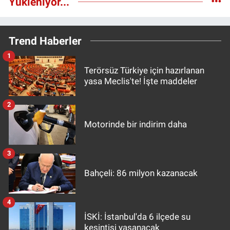
Yükleniyor...
Trend Haberler
1
Terörsüz Türkiye için hazırlanan
yasa Meclis'te! İşte maddeler
2
Motorinde bir indirim daha
3
Bahçeli: 86 milyon kazanacak
4
İSKİ: İstanbul'da 6 ilçede su
kesintisi yaşanacak