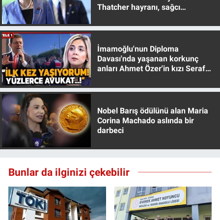
Thatcher hayranı, sağcı
muhafazakar
İmamoğlu'nun Diploma
Davası'nda yaşanan korkunç
anları Ahmet Özer'in kızı Seraf
Özer anlattı!
Nobel Barış ödülünü alan Maria
Corina Machado aslında bir
darbeci
Bunlar da ilginizi çekebilir