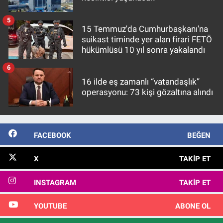
5
15 Temmuz'da Cumhurbaşkanı'na
suikast timinde yer alan firari FETÖ
hükümlüsü 10 yıl sonra yakalandı
6
16 ilde eş zamanlı “vatandaşlık”
operasyonu: 73 kişi gözaltına alındı
FACEBOOK
BEĞEN
X
TAKIP ET
INSTAGRAM
TAKIP ET
YOUTUBE
ABONE OL