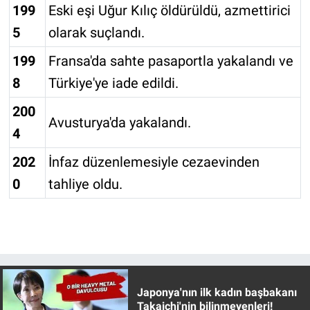
199
Eski eşi Uğur Kılıç öldürüldü, azmettirici
5
olarak suçlandı.
199
Fransa'da sahte pasaportla yakalandı ve
8
Türkiye'ye iade edildi.
200
Avusturya'da yakalandı.
4
202
İnfaz düzenlemesiyle cezaevinden
0
tahliye oldu.
Japonya'nın ilk kadın başbakanı
Takaichi'nin bilinmeyenleri!