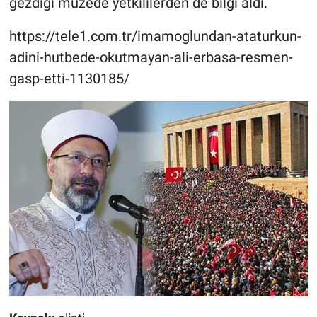
gezdiği müzede yetkililerden de bilgi aldı.
https://tele1.com.tr/imamoglundan-ataturkun-
adini-hutbede-okutmayan-ali-erbasa-resmen-
gasp-etti-1130185/