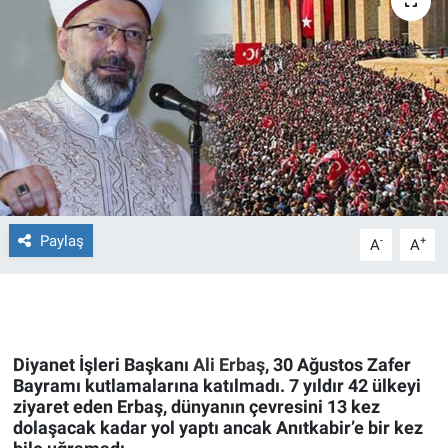
Ege'den Esintiler
İletişim
Eğitim
Eğlence
Ekonomi
Forum
Paylaş
-
+
A
A
Gerçeğin İzinde
Gün Başlıyor
Diyanet İşleri Başkanı
Ali Erbaş
, 30 Ağustos Zafer
Bayramı kutlamalarına katılmadı. 7 yıldır 42 ülkeyi
Gün Bitiyor
ziyaret eden Erbaş, dünyanın çevresini 13 kez
dolaşacak kadar yol yaptı ancak Anıtkabir’e bir kez
Gün Ortası