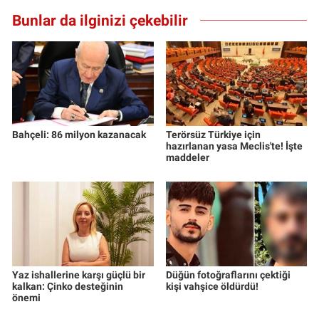
Bunlar da ilginizi çekebilir
Bahçeli: 86 milyon kazanacak
Terörsüz Türkiye için
hazırlanan yasa Meclis'te! İşte
maddeler
Yaz ishallerine karşı güçlü bir
Düğün fotoğraflarını çektiği
kalkan: Çinko desteğinin
kişi vahşice öldürdü!
önemi