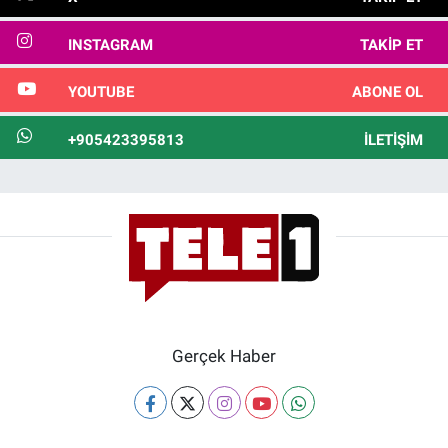
INSTAGRAM
TAKIP ET
YOUTUBE
ABONE OL
+905423395813
İLETIŞIM
Gerçek Haber