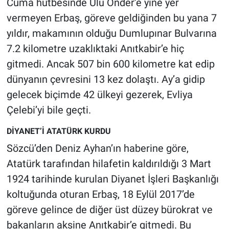
Cuma hutbesinde Ulu Önder’e yine yer
Nedir
vermeyen Erbaş, göreve geldiğinden bu yana 7
Popüler
yıldır, makamının olduğu Dumlupınar Bulvarına
7.2 kilometre uzaklıktaki Anıtkabir’e hiç
Programlar
gitmedi. Ancak 507 bin 600 kilometre kat edip
dünyanın çevresini 13 kez dolaştı. Ay’a gidip
Sağlık
gelecek biçimde 42 ülkeyi gezerek, Evliya
Spor
Çelebi’yi bile geçti.
DİYANET’İ ATATÜRK KURDU
Teknoloji
Sözcü’den Deniz Ayhan’ın haberine göre,
Türkiye'nin Geleceği
Atatürk tarafından hilafetin kaldırıldığı 3 Mart
1924 tarihinde kurulan Diyanet İşleri Başkanlığı
Türkiye'nin Gündemi
koltuğunda oturan Erbaş, 18 Eylül 2017’de
göreve gelince de diğer üst düzey bürokrat ve
Yerel Gündem
bakanların aksine Anıtkabir’e gitmedi. Bu