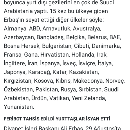
boyunca yurt dışı gezilerini en çok de Suudi
Arabistan’a yaptı. 15 kez bu ülkeye giden
Erbaş’ın seyat ettiği diğer ülkeler şöyle:
Almanya, ABD, Arnavutluk, Avustralya,
Azerbaycan, Bangladeş, Belçika, Belarus, BAE,
Bosna Hersek, Bulgaristan, Cibuti, Danimarka,
Fransa, Gana, Hırvatistan, Hollanda, Irak,
İngiltere, İran, İspanya, İsveç, İsviçre, İtalya,
Japonya, Karadağ, Katar, Kazakistan,
Kırgızistan, Kosova, Kıbrıs, Makedonya, Norveç,
Özbekistan, Pakistan, Rusya, Sırbistan, Suudi
Arabistan, Ürdün, Vatikan, Yeni Zelanda,
Yunanistan.
FERİBOT TAHSİS EDİLDİ YURTTAŞLAR İSYAN ETTİ
Diyanet İşleri Başkanı Ali Erbaş, 29 Ağustos’ta