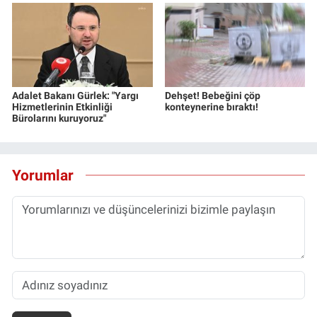
Adalet Bakanı Gürlek: "Yargı
Dehşet! Bebeğini çöp
Hizmetlerinin Etkinliği
konteynerine bıraktı!
Bürolarını kuruyoruz"
Yorumlar