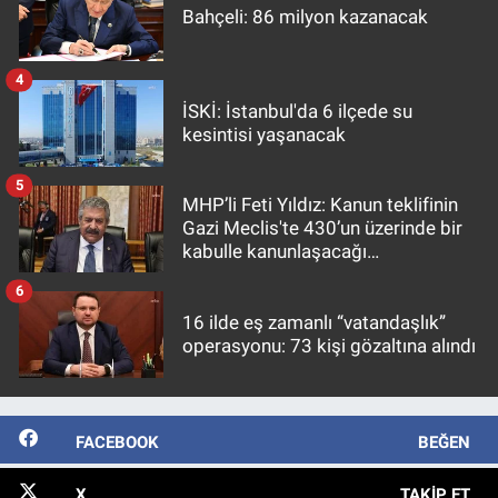
Bahçeli: 86 milyon kazanacak
4
İSKİ: İstanbul'da 6 ilçede su
kesintisi yaşanacak
5
MHP’li Feti Yıldız: Kanun teklifinin
Gazi Meclis'te 430’un üzerinde bir
kabulle kanunlaşacağı
görülmektedir
6
16 ilde eş zamanlı “vatandaşlık”
operasyonu: 73 kişi gözaltına alındı
FACEBOOK
BEĞEN
X
TAKIP ET