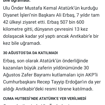
bile uğramadı.
Ulu Önder Mustafa Kemal Atatürk’ün kurduğu
Gündem Özel
Diyanet İşleri’nin Başkanı Ali Erbaş, 7 yıldır tam
42 ülkeyi ziyaret etti. Erbaş 507 bin 600
Günün görüntüsü
kilometre gitti, dünyanın çevresini 13 kez
Haber
dolaşacak kadar yol yaptı ancak Anıtkabir’e bir
kez bile uğramadı.
İlan
30 AĞUSTOS’DA DA KATILMADI
Kimdir
Erbaş, son olarak Atatürk’ün önderliğinde
kazanılan büyük zaferin yıldönümünde 30
Koronavirüs
Ağustos Zafer Bayramı kutlamaları için AKP’li
Cumhurbaşkanı Recep Tayyip Erdoğan’ın da yer
Kültür Sanat
aldığı Anıtkabir’deki resmi törene katılmadı.
Ne demişti
CUMA HUTBESİ’NDE ATATÜRK’E YER VERİLMEDİ