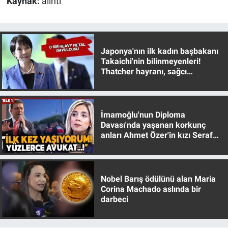
Kaynak:
alinti
Japonya'nın ilk kadın başbakanı
Takaichi'nin bilinmeyenleri!
Thatcher hayranı, sağcı
muhafazakar
İmamoğlu'nun Diploma
Davası'nda yaşanan korkunç
anları Ahmet Özer'in kızı Seraf
Özer anlattı!
Nobel Barış ödülünü alan Maria
Corina Machado aslında bir
darbeci