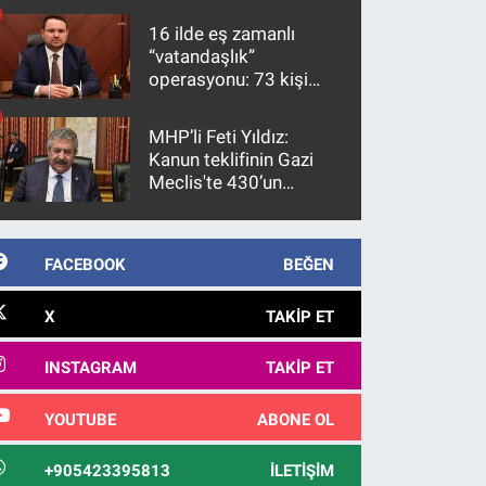
16 ilde eş zamanlı
“vatandaşlık”
operasyonu: 73 kişi
gözaltına alındı
MHP’li Feti Yıldız:
Kanun teklifinin Gazi
Meclis'te 430’un
üzerinde bir kabulle
kanunlaşacağı
görülmektedir
FACEBOOK
BEĞEN
X
TAKIP ET
INSTAGRAM
TAKIP ET
YOUTUBE
ABONE OL
+905423395813
İLETIŞIM