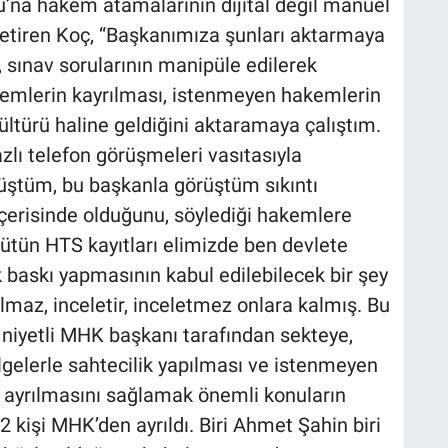
na hakem atamalarının dijital değil manuel
le getiren Koç, “Başkanımıza şunları aktarmaya
, sınav sorularının manipüle edilerek
kemlerin kayrılması, istenmeyen hakemlerin
ltürü haline geldiğini aktaramaya çalıştım.
lı telefon görüşmeleri vasıtasıyla
üştüm, bu başkanla görüştüm sıkıntı
içerisinde olduğunu, söylediği hakemlere
bütün HTS kayıtları elimizde ben devlete
k baskı yapmasının kabul edilebilecek bir şey
tılmaz, inceletir, inceletmez onlara kalmış. Bu
u niyetli MHK başkanı tarafından sekteye,
lgelerle sahtecilik yapılması ve istenmeyen
ayrılmasını sağlamak önemli konuların
kişi MHK’den ayrıldı. Biri Ahmet Şahin biri