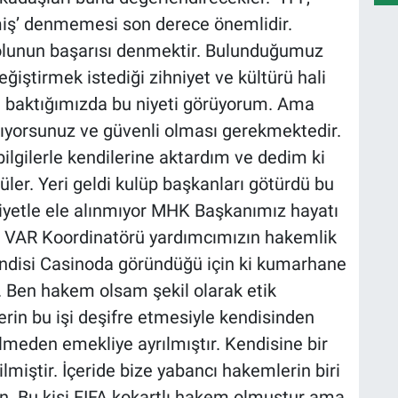
miş’ denmemesi son derece önemlidir.
olunun başarısı denmektir. Bulunduğumuz
ğiştirmek istediği zihniyet ve kültürü hali
a baktığımızda bu niyeti görüyorum. Ama
çıkıyorsunuz ve güvenli olması gerekmektedir.
ilgilerle kendilerine aktardım ve dedim ki
ler. Yeri geldi kulüp başkanları götürdü bu
diyetle ele alınmıyor MHK Başkanımız hayatı
. VAR Koordinatörü yardımcımızın hakemlik
Kendisi Casinoda göründüğü için ki kumarhane
r. Ben hakem olsam şekil olarak etik
rin bu işi deşifre etmesiyle kendisinden
meden emekliye ayrılmıştır. Kendisine bir
ilmiştir. İçeride bize yabancı hakemlerin biri
un. Bu kişi FIFA kokartlı hakem olmuştur ama