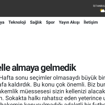
ya
Teknoloji
Sağlık
Spor
Yayın Akışı
İletişim
kelle almaya gelmedik
Hafta sonu seçimler olmasaydı büyük bir
afa kaldırdık. Bu konu çok önemli. Biz b
kemlik müessesesi sizin kellenizi alacaktı
m. Sokakta halkı rahatsız eden yeterince 
hakemin konuşulmadığı adaletli bir futbol