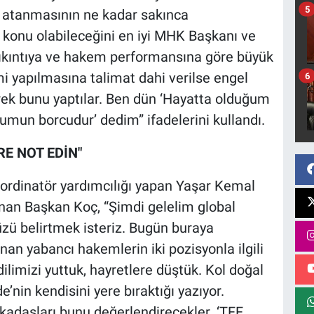
5
 atanmasının ne kadar sakınca
 konu olabileceğini en iyi MHK Başkanı ve
 sıkıntıya ve hakem performansına göre büyük
mi yapılmasına talimat dahi verilse engel
6
erek bunu yaptılar. Ben dün ‘Hayatta olduğum
mun borcudur’ dedim” ifadelerini kullandı.
E NOT EDİN"
ordinatör yardımcılığı yapan Yaşar Kemal
nan Başkan Koç, “Şimdi gelelim global
zü belirtmek isteriz. Bugün buraya
an yabancı hakemlerin iki pozisyonla ilgili
dilimizi yuttuk, hayretlere düştük. Kol doğal
in kendisini yere bıraktığı yazıyor.
adaşları bunu değerlendirecekler. ‘TFF,