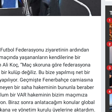
1
2
Futbol Federasyonu ziyaretinin ardından
maçında yaşananların kendilerine bir
 Ali Koç, “Maç skoruna göre federasyona
3
bir kulüp değiliz. Bu bize yapılmış net bir
yapılıyor. Geçmişte Fenerbahçe camiasına
dilmeyen bir saha hakeminin bununla beraber
4
malum bir VAR hakeminin bizim maçımıza
on. Biraz sonra anlatacağım konular global
aşkana ve yönetim kurulu üyelerine aktardım.