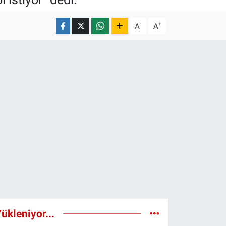
-
+
A
A
ükleniyor...