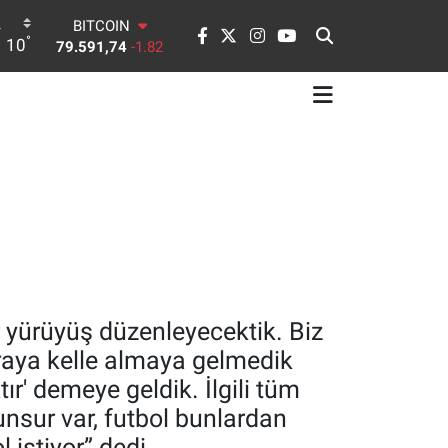
DOLAR
°
10
45,43620
0.02
EURO
53,38690
0.19
STERLİN
61,60380
0.18
G.ALTIN
6862,09000
0.19
BİST100
14.598,00
0
BITCOIN
79.591,74
-1.82
 yürüyüş düzenleyecektik. Biz
uraya kelle almaya gelmedik
r' demeye geldik. İlgili tüm
unsur var, futbol bunlardan
 istiyor” dedi.