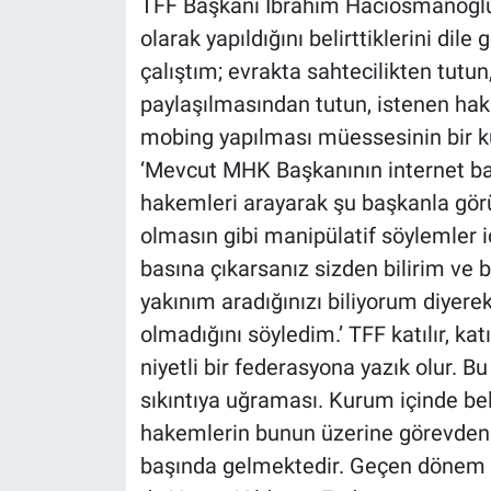
TFF Başkanı İbrahim Hacıosmanoğlu’
olarak yapıldığını belirttiklerini di
çalıştım; evrakta sahtecilikten tutun
paylaşılmasından tutun, istenen ha
mobing yapılması müessesinin bir kü
‘Mevcut MHK Başkanının internet baz
hakemleri arayarak şu başkanla gör
olmasın gibi manipülatif söylemler 
basına çıkarsanız sizden bilirim ve 
yakınım aradığınızı biliyorum diyere
olmadığını söyledim.’ TFF katılır, ka
niyetli bir federasyona yazık olur. B
sıkıntıya uğraması. Kurum içinde be
hakemlerin bunun üzerine görevden 
başında gelmektedir. Geçen dönem 2 