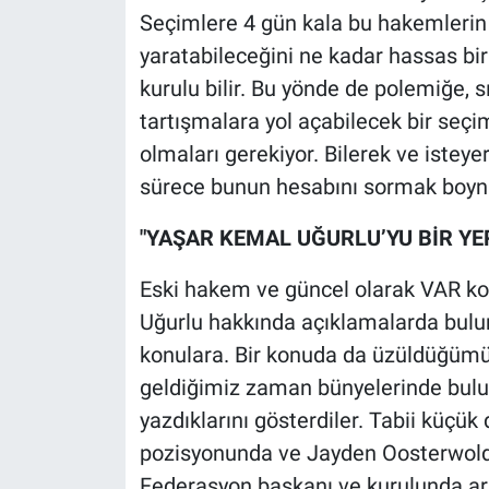
Nedir
Seçimlere 4 gün kala bu hakemlerin
yaratabileceğini ne kadar hassas bir
Popüler
kurulu bilir. Bu yönde de polemiğe,
tartışmalara yol açabilecek bir seçi
Programlar
olmaları gerekiyor. Bilerek ve istey
Sağlık
sürece bunun hesabını sormak boynu
Spor
"YAŞAR KEMAL UĞURLU’YU BİR YER
Teknoloji
Eski hakem ve güncel olarak VAR ko
Uğurlu hakkında açıklamalarda bulu
Türkiye'nin Geleceği
konulara. Bir konuda da üzüldüğümü
geldiğimiz zaman bünyelerinde bulun
Türkiye'nin Gündemi
yazdıklarını gösterdiler. Tabii küçük 
pozisyonunda ve Jayden Oosterwolde’n
Yerel Gündem
Federasyon başkanı ve kurulunda ark