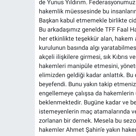
de Yunus Yıldırım. Federasyonumuz
hakemlik müessesinde bu insanların 
Başkan kabul etmemekle birlikte ciddi
Bu arkadaşımız genelde TFF Faal H
her etkinlikte teşekkür alan, hakem
kurulunun basında algı yaratabilmesi
akçeli ilişkilere girmesi, sık Kıbrıs
hakemleri manipüle etmesini, yönetm
elimizden geldiği kadar anlattık. Bu
beyefendi. Bunu yakın takip etmeni
engellemeye çalışsa da hakemlerin ü
beklenmektedir. Bugüne kadar ve b
istemeyenlerin maç atamalarında ve t
zorlanan bir dernek. Mesela bu sezon
hakemler Ahmet Şahin’e yakın hakem