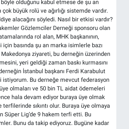
 böyle olduğunu kabul etmese de şu an
çok büyük rolü ve ağırlığı sistemde vardır.
ye alacağını söyledi. Nasıl bir etkisi vardır?
akemler Gözlemciler Derneği sponsoru olan
 atamalarında rol alan, MHK başkanının,
 için basında şu an marka isimlerle bazı
 ve Makedonya ziyareti, bu derneğin üzerinden
esini, yeri geldiği zaman baskı kurmasını
 derneğin İstanbul başkanı Ferdi Karabulut
zi istiyorum. Bu derneğe mevcut federasyon
ye olmaları ve 50 bin TL aidat ödemeleri
ence hala devam ediyor buraya üye olmak
erfilerinde sıkıntı olur. Buraya üye olmaya
 Süper Lig’de 9 hakem terfi etti. Bu
ler. Bunu da takip ediyoruz. Bugüne kadar