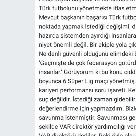
Yerel Yaşam
Türk futbolunu yönetmekte iflas et
Mevcut başkanın başarısı Türk futb
Canlı Yayın
noktada yapmak istediği değişimi, de
hazırda sistemden ayırdığı insanlar
niyet önemli değil. Bir ekiple yola 
Ne denli güvenli olduğunu elimdeki b
‘Geçmişte de çok federasyon götürdü
insanlar.’ Görüyorum ki bu konu cid
boyunca 6 Süper Lig maçı yönetmiş
kariyeri performansı soru işareti. 
suç değildir. İstediği zaman gidebili
değerlendirme için yapmazdım. Bizle
savunma istenmiştir. Savunması gel
şekilde VAR direktör yardımcılığı ver
VAR direktörü dediler. Peki öyle ols