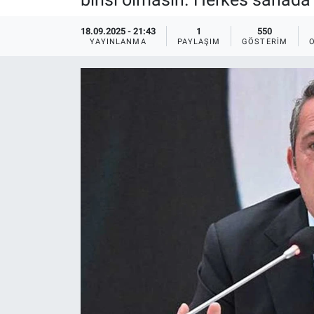
Ege'den Esintiler
İletişim
18.09.2025 - 21:43
1
550
YAYINLANMA
PAYLAŞIM
GÖSTERIM
Eğitim
Eğlence
Ekonomi
Forum
Gerçeğin İzinde
Gün Başlıyor
Gün Bitiyor
Gün Ortası