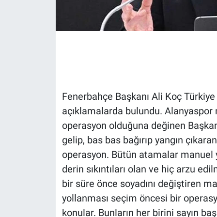
Gündem Özel
Günün görüntüsü
Haber
Fenerbahçe Başkanı Ali Koç Türkiye 
İlan
açıklamalarda bulundu. Alanyaspor 
Kimdir
operasyon olduğuna değinen Başkan
gelip, bas bas bağırıp yangın çıkaran 
Koronavirüs
operasyon. Bütün atamalar manuel 
derin sıkıntıları olan ve hiç arzu e
Kültür Sanat
bir süre önce soyadını değiştiren 
Ne demişti
yollanması seçim öncesi bir operasy
konular. Bunların her birini sayın b