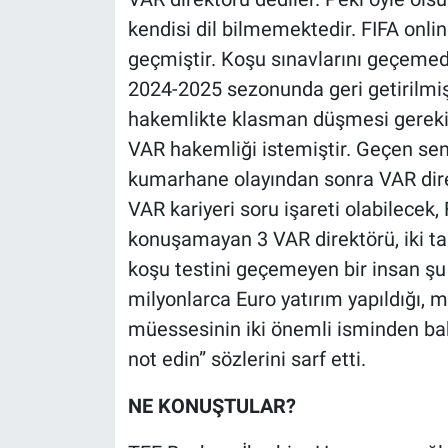
kendisi dil bilmemektedir. FIFA online
geçmiştir. Koşu sınavlarını geçemed
2024-2025 sezonunda geri getirilmişt
hakemlikte klasman düşmesi gerekir
VAR hakemliği istemiştir. Geçen se
kumarhane olayından sonra VAR direk
VAR kariyeri soru işareti olabilecek, F
konuşamayan 3 VAR direktörü, iki ta
koşu testini geçemeyen bir insan şu
milyonlarca Euro yatırım yapıldığı, mi
müessesinin iki önemli isminden bah
not edin” sözlerini sarf etti.
NE KONUŞTULAR?