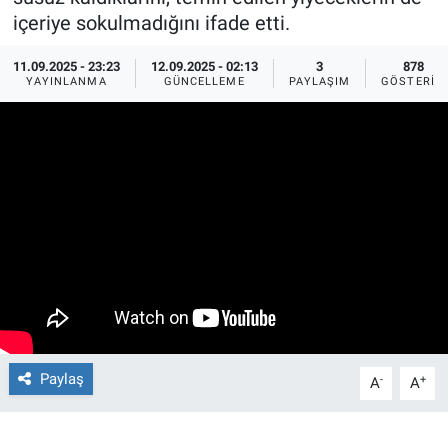
içeriye sokulmadığını ifade etti.
Ege'den Esintiler
İletişim
11.09.2025 - 23:23
12.09.2025 - 02:13
3
878
YAYINLANMA
GÜNCELLEME
PAYLAŞIM
GÖSTERIM
Eğitim
Eğlence
Ekonomi
Forum
Gerçeğin İzinde
Gün Başlıyor
Paylaş
-
+
A
A
Gün Bitiyor
Gün Ortası