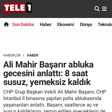
Anında Manşet
Son Dakika
Nöbetçi Eczaneler
Son Dakika
Haber
Ekonomi
Dünya
Teknolo
Başka Sohbetler
Haber
Hava Durumu
Belgesel
Ekonomi
Namaz Vakitleri
HABERLER
HABER
Bilim turu
Dünya
Trafik Durumu
Ali Mahir Başarır abluka
Bilim ve Teknoloji Evreni
Teknoloji
Süper Lig Puan Durumu ve Fikstür
gecesini anlattı: 8 saat
susuz, yemeksiz kaldık
Doğa Konuşuyor
Sağlık
Tüm Manşetler
CHP Grup Başkan Vekili Ali Mahir Başarır, CHP
Dünya
Spor
Son Dakika Haberleri
İstanbul İl binasına yapılan polis ablukasında
yaşananları anlattı. Başarır, saatlerce aç ve
Ege Saati
Yayın Akışı
Haber Arşivi
susuz kaldıklarını, temin edilen yiyeceklerin de