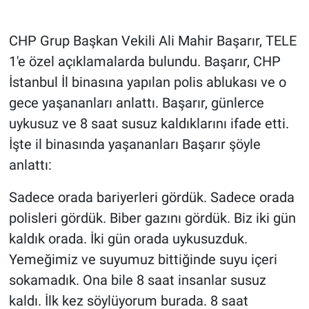
Gündem Özel
CHP Grup Başkan Vekili Ali Mahir Başarır, TELE
1'e özel açıklamalarda bulundu. Başarır, CHP
Günün görüntüsü
İstanbul İl binasına yapılan polis ablukası ve o
gece yaşananları anlattı. Başarır, günlerce
Haber
uykusuz ve 8 saat susuz kaldıklarını ifade etti.
İlan
İşte il binasında yaşananları Başarır şöyle
anlattı:
Kimdir
Sadece orada bariyerleri gördük. Sadece orada
Koronavirüs
polisleri gördük. Biber gazını gördük. Biz iki gün
kaldık orada. İki gün orada uykusuzduk.
Kültür Sanat
Yemeğimiz ve suyumuz bittiğinde suyu içeri
Ne demişti
sokamadık. Ona bile 8 saat insanlar susuz
kaldı. İlk kez söylüyorum burada. 8 saat