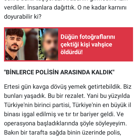
Yerel Yaşam
verdiler. İnsanlara dağıttık. O ne kadar karnını
doyurabilir ki?
Canlı Yayın
Düğün fotoğraflarını
çektiği kişi vahşice
öldürdü!
"BİNLERCE POLİSİN ARASINDA KALDIK"
Ertesi gün kavga dövüş yemek getirtebildik. Biz
bunları yaşadık. Bu bir rezalet. Yani bu yüzyılda
Türkiye'nin birinci partisi, Türkiye'nin en büyük il
binası işgal edilmiş ve tır tır bariyer geldi. Ve
operasyona başladıklarında şöyle söyleyeyim.
Bakın bir tarafta sağda binin üzerinde polis,