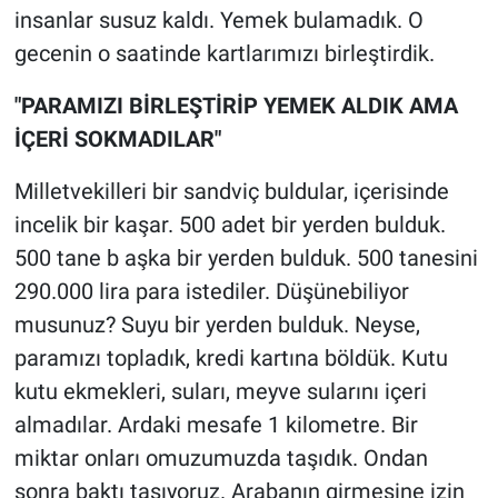
Nedir
insanlar susuz kaldı. Yemek bulamadık. O
gecenin o saatinde kartlarımızı birleştirdik.
Popüler
"PARAMIZI BİRLEŞTİRİP YEMEK ALDIK AMA
Programlar
İÇERİ SOKMADILAR"
Sağlık
Milletvekilleri bir sandviç buldular, içerisinde
incelik bir kaşar. 500 adet bir yerden bulduk.
Spor
500 tane b aşka bir yerden bulduk. 500 tanesini
290.000 lira para istediler. Düşünebiliyor
Teknoloji
musunuz? Suyu bir yerden bulduk. Neyse,
Türkiye'nin Geleceği
paramızı topladık, kredi kartına böldük. Kutu
kutu ekmekleri, suları, meyve sularını içeri
Türkiye'nin Gündemi
almadılar. Ardaki mesafe 1 kilometre. Bir
miktar onları omuzumuzda taşıdık. Ondan
Yerel Gündem
sonra baktı taşıyoruz. Arabanın girmesine izin