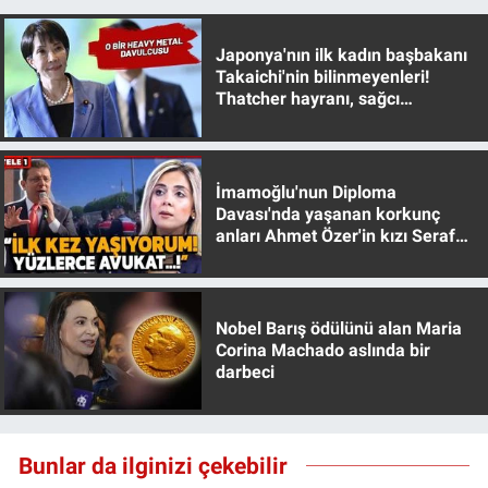
Japonya'nın ilk kadın başbakanı
Takaichi'nin bilinmeyenleri!
Thatcher hayranı, sağcı
muhafazakar
İmamoğlu'nun Diploma
Davası'nda yaşanan korkunç
anları Ahmet Özer'in kızı Seraf
Özer anlattı!
Nobel Barış ödülünü alan Maria
Corina Machado aslında bir
darbeci
Bunlar da ilginizi çekebilir