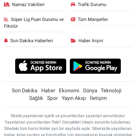
Namaz Vakitleri
Trafik Durumu
Süper Lig Puan Durumu ve
Tüm Manşetler
Fikstür
Son Dakika Haberleri
Haber Arşivi
Son Dakika
Haber
Ekonomi
Dünya
Teknoloji
Sağlık
Spor
Yayın Akışı
İletişim
Sitede yayınlanan içerik ve yorumlardan yazarları sorumludur.
Yayınlanan yorumlardan Tele1 Gerçekleri İzleyin sorumlu tutulamaz.
Sitedeki tüm harici linkler ayrı bir sayfada açılır. Sitemizde yayınlanan
haber, köşe yazıları ve fotoğraflar izin alınmaksızın kaynak gösterilse