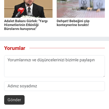
Adalet Bakanı Gürlek: "Yargı
Dehşet! Bebeğini çöp
Hizmetlerinin Etkinliği
konteynerine bıraktı!
Bürolarını kuruyoruz"
Yorumlar
Gönder