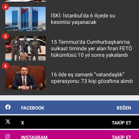
4
İSKİ: İstanbul'da 6 ilçede su
kesintisi yaşanacak
5
15 Temmuz'da Cumhurbaşkanı'na
suikast timinde yer alan firari FETÖ
hükümlüsü 10 yıl sonra yakalandı
6
16 ilde eş zamanlı “vatandaşlık”
operasyonu: 73 kişi gözaltına alındı
FACEBOOK
BEĞEN
X
TAKIP ET
INSTAGRAM
TAKIP ET