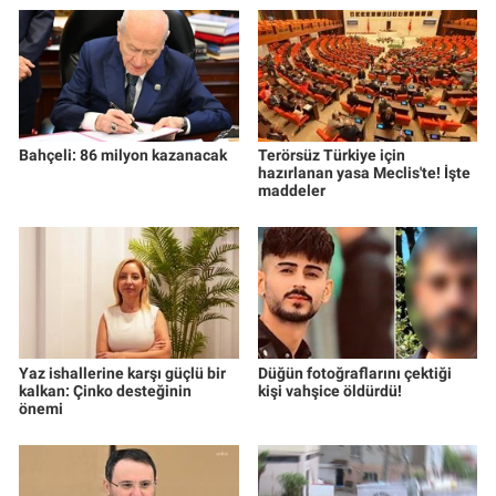
Bahçeli: 86 milyon kazanacak
Terörsüz Türkiye için
hazırlanan yasa Meclis'te! İşte
maddeler
Yaz ishallerine karşı güçlü bir
Düğün fotoğraflarını çektiği
kalkan: Çinko desteğinin
kişi vahşice öldürdü!
önemi