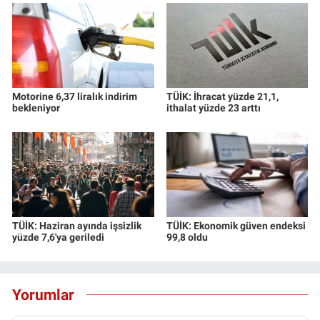
Motorine 6,37 liralık indirim
TÜİK: İhracat yüzde 21,1,
bekleniyor
ithalat yüzde 23 arttı
TÜİK: Haziran ayında işsizlik
TÜİK: Ekonomik güven endeksi
yüzde 7,6'ya geriledi
99,8 oldu
Yorumlar