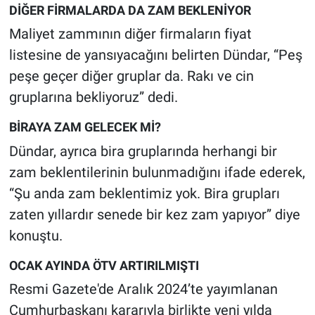
Nedir
DİĞER FİRMALARDA DA ZAM BEKLENİYOR
Maliyet zammının diğer firmaların fiyat
Popüler
listesine de yansıyacağını belirten Dündar, “Peş
peşe geçer diğer gruplar da. Rakı ve cin
Programlar
gruplarına bekliyoruz” dedi.
Sağlık
BİRAYA ZAM GELECEK Mİ?
Spor
Dündar, ayrıca bira gruplarında herhangi bir
zam beklentilerinin bulunmadığını ifade ederek,
Teknoloji
“Şu anda zam beklentimiz yok. Bira grupları
zaten yıllardır senede bir kez zam yapıyor” diye
Türkiye'nin Geleceği
konuştu.
Türkiye'nin Gündemi
OCAK AYINDA ÖTV ARTIRILMIŞTI
Resmi Gazete'de Aralık 2024’te yayımlanan
Yerel Gündem
Cumhurbaşkanı kararıyla birlikte yeni yılda