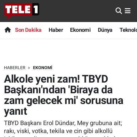
Anında Manşet
Son Dakika
Nöbetçi Eczaneler
Son Dakika
Haber
Ekonomi
Dünya
Teknolo
Başka Sohbetler
Haber
Hava Durumu
Belgesel
Ekonomi
Namaz Vakitleri
HABERLER
EKONOMI
Bilim turu
Dünya
Trafik Durumu
Alkole yeni zam! TBYD
Bilim ve Teknoloji Evreni
Teknoloji
Süper Lig Puan Durumu ve Fikstür
Başkanı'ndan 'Biraya da
zam gelecek mi' sorusuna
Doğa Konuşuyor
Sağlık
Tüm Manşetler
yanıt
Dünya
Spor
Son Dakika Haberleri
TBYD Başkanı Erol Dündar, Mey grubuna ait;
rakı, viski, votka, tekila ve cin gibi alkollü
Ege Saati
Yayın Akışı
Haber Arşivi