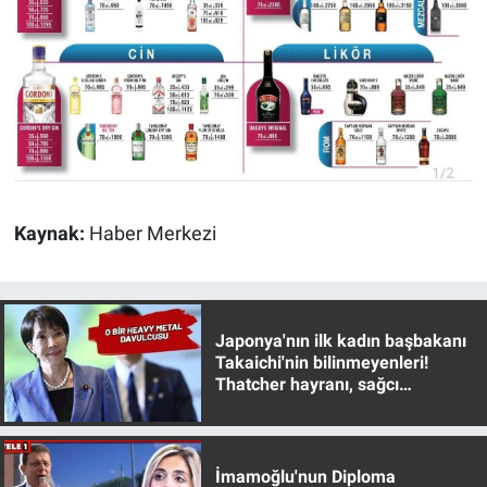
Kaynak:
Haber Merkezi
Japonya'nın ilk kadın başbakanı
Takaichi'nin bilinmeyenleri!
Thatcher hayranı, sağcı
muhafazakar
İmamoğlu'nun Diploma