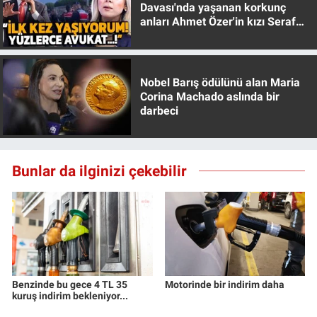
Davası'nda yaşanan korkunç
anları Ahmet Özer'in kızı Seraf
Özer anlattı!
Nobel Barış ödülünü alan Maria
Corina Machado aslında bir
darbeci
Bunlar da ilginizi çekebilir
Benzinde bu gece 4 TL 35
Motorinde bir indirim daha
kuruş indirim bekleniyor...