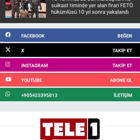
suikast timinde yer alan firari FETÖ
hükümlüsü 10 yıl sonra yakalandı
FACEBOOK
BEĞEN
X
TAKIP ET
INSTAGRAM
TAKIP ET
YOUTUBE
ABONE OL
+905423395813
İLETIŞIM