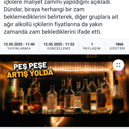
içkilere maliyet zammı yapıldığını açıkladı.
Dündar, biraya herhangi bir zam
Ege'den Esintiler
İletişim
beklemediklerini belirterek, diğer gruplara ait
ağır alkollü içkilerin fiyatlarına da yakın
Eğitim
zamanda zam beklediklerini ifade etti.
Eğlence
12.05.2025 - 11:40
12.05.2025 - 11:52
1
1866
YAYINLANMA
GÜNCELLEME
PAYLAŞIM
GÖSTERIM
Ekonomi
Forum
Gerçeğin İzinde
Gün Başlıyor
Gün Bitiyor
Gün Ortası