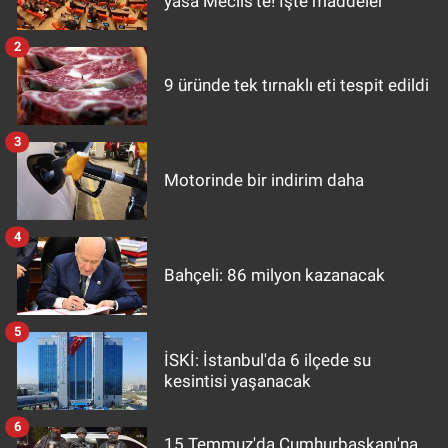
yasa Meclis'te! İşte maddeler
2
9 üründe tek tırnaklı eti tespit edildi
3
Motorinde bir indirim daha
4
Bahçeli: 86 milyon kazanacak
5
İSKİ: İstanbul'da 6 ilçede su
kesintisi yaşanacak
6
15 Temmuz'da Cumhurbaşkanı'na