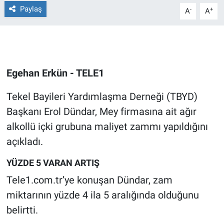
Paylaş
-
+
A
A
Gündem Özel
Günün görüntüsü
Egehan Erkün - TELE1
Haber
Tekel Bayileri Yardımlaşma Derneği (TBYD)
İlan
Başkanı Erol Dündar, Mey firmasına ait ağır
Kimdir
alkollü içki grubuna maliyet zammı yapıldığını
açıkladı.
Koronavirüs
YÜZDE 5 VARAN ARTIŞ
Kültür Sanat
Tele1.com.tr’ye konuşan Dündar, zam
miktarının yüzde 4 ila 5 aralığında olduğunu
Ne demişti
belirtti.