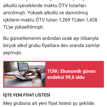
Yerel Yaşam
alkollü içeceklerde maktu ÖTV tutarları
artırılmıştı. Yüksek alkollü ve damıtılmış
Canlı Yayın
içkilerin maktu ÖTV tutarı 1,269 TL'den 1,428
TL'ye yükseltilmişti.
Bu güncellemenin ardından ocak ayı itibarıyla
birçok alkol grubu fiyatlara dev oranda zamlar
yapmıştı.
TÜİK: Ekonomik güven
endeksi 99,8 oldu
İŞTE YENİ FİYAT LİSTESİ
Mey grubuna ait yeni fiyat listesi şu şekilde: