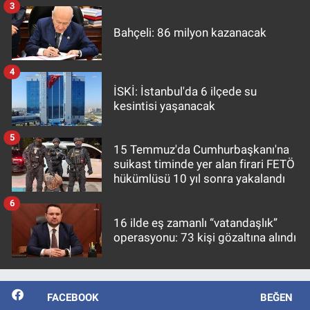
3
Bahçeli: 86 milyon kazanacak
4
İSKİ: İstanbul'da 6 ilçede su
kesintisi yaşanacak
5
15 Temmuz'da Cumhurbaşkanı'na
suikast timinde yer alan firari FETÖ
hükümlüsü 10 yıl sonra yakalandı
6
16 ilde eş zamanlı “vatandaşlık”
operasyonu: 73 kişi gözaltına alındı
FACEBOOK
BEĞEN