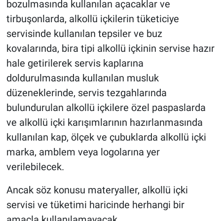
bozulmasında kullanılan açacaklar ve
Nedir
tirbuşonlarda, alkollü içkilerin tüketiciye
Popüler
servisinde kullanılan tepsiler ve buz
kovalarında, bira tipi alkollü içkinin servise hazır
Programlar
hale getirilerek servis kaplarına
doldurulmasında kullanılan musluk
Sağlık
düzeneklerinde, servis tezgahlarında
Spor
bulundurulan alkollü içkilere özel paspaslarda
ve alkollü içki karışımlarının hazırlanmasında
Teknoloji
kullanılan kap, ölçek ve çubuklarda alkollü içki
marka, amblem veya logolarına yer
Türkiye'nin Geleceği
verilebilecek.
Türkiye'nin Gündemi
Ancak söz konusu materyaller, alkollü içki
servisi ve tüketimi haricinde herhangi bir
Yerel Gündem
amaçla kullanılamayacak.