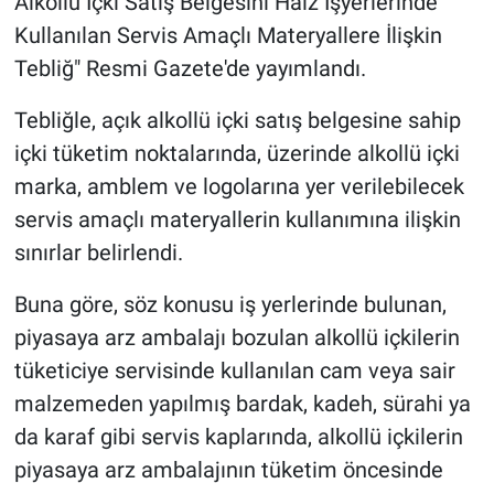
Alkollü İçki Satış Belgesini Haiz İşyerlerinde
Kullanılan Servis Amaçlı Materyallere İlişkin
Gündem Özel
Tebliğ" Resmi Gazete'de yayımlandı.
Günün görüntüsü
Tebliğle, açık alkollü içki satış belgesine sahip
içki tüketim noktalarında, üzerinde alkollü içki
Haber
marka, amblem ve logolarına yer verilebilecek
servis amaçlı materyallerin kullanımına ilişkin
İlan
sınırlar belirlendi.
Kimdir
Buna göre, söz konusu iş yerlerinde bulunan,
Koronavirüs
piyasaya arz ambalajı bozulan alkollü içkilerin
tüketiciye servisinde kullanılan cam veya sair
Kültür Sanat
malzemeden yapılmış bardak, kadeh, sürahi ya
da karaf gibi servis kaplarında, alkollü içkilerin
Ne demişti
piyasaya arz ambalajının tüketim öncesinde