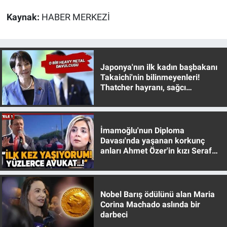
Kaynak:
HABER MERKEZİ
Japonya'nın ilk kadın başbakanı
Takaichi'nin bilinmeyenleri!
Thatcher hayranı, sağcı
muhafazakar
İmamoğlu'nun Diploma
Davası'nda yaşanan korkunç
anları Ahmet Özer'in kızı Seraf
Özer anlattı!
Nobel Barış ödülünü alan Maria
Corina Machado aslında bir
darbeci