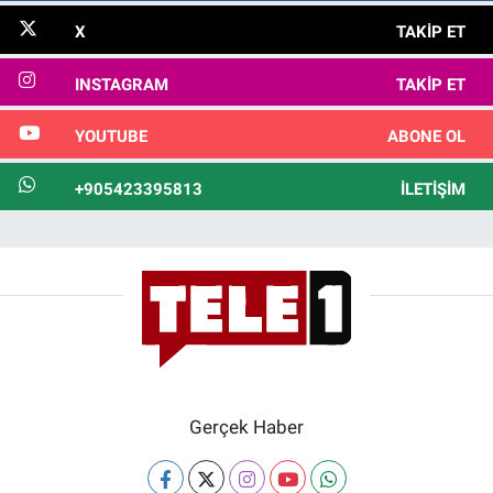
X
TAKIP ET
INSTAGRAM
TAKIP ET
YOUTUBE
ABONE OL
+905423395813
İLETIŞIM
Gerçek Haber