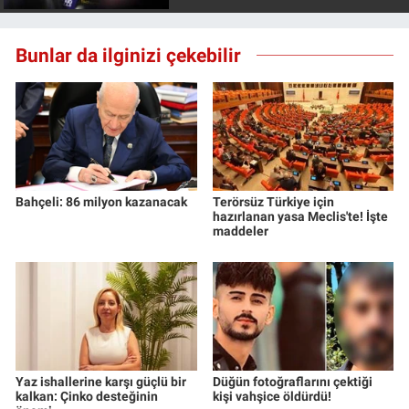
Bunlar da ilginizi çekebilir
Bahçeli: 86 milyon kazanacak
Terörsüz Türkiye için
hazırlanan yasa Meclis'te! İşte
maddeler
Yaz ishallerine karşı güçlü bir
Düğün fotoğraflarını çektiği
kalkan: Çinko desteğinin
kişi vahşice öldürdü!