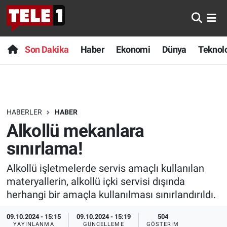
Anında Manşet
Son Dakika
Nöbetçi Eczaneler
Son Dakika
Haber
Ekonomi
Dünya
Teknolo
Başka Sohbetler
Haber
Hava Durumu
Belgesel
Ekonomi
Namaz Vakitleri
HABERLER
HABER
Bilim turu
Dünya
Trafik Durumu
Alkollü mekanlara
Bilim ve Teknoloji Evreni
Teknoloji
Süper Lig Puan Durumu ve Fikstür
sınırlama!
Alkollü işletmelerde servis amaçlı kullanılan
Doğa Konuşuyor
Sağlık
Tüm Manşetler
materyallerin, alkollü içki servisi dışında
Dünya
Spor
Son Dakika Haberleri
herhangi bir amaçla kullanılması sınırlandırıldı.
09.10.2024 - 15:15
09.10.2024 - 15:19
504
Ege Saati
Yayın Akışı
Haber Arşivi
YAYINLANMA
GÜNCELLEME
GÖSTERIM