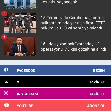
kesintisi yaşanacak
5
15 Temmuz'da Cumhurbaşkanı'na
suikast timinde yer alan firari FETÖ
hükümlüsü 10 yıl sonra yakalandı
6
16 ilde eş zamanlı “vatandaşlık”
operasyonu: 73 kişi gözaltına alındı
FACEBOOK
BEĞEN
X
TAKIP ET
INSTAGRAM
TAKIP ET
YOUTUBE
ABONE OL