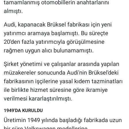
tamamlanmış otomobillerin anahtarlarını
Nedir
almıştı.
Popüler
Audi, kapanacak Brüksel fabrikası için yeni
Programlar
yatırımcı aramaya başlamıştı. Bu süreçte
20'den fazla yatırımcıyla görüşülmesine
Sağlık
rağmen uygun alıcı bulunamamıştı.
Spor
Şirket yönetimi ve çalışanlar arasında yapılan
müzakereler sonucunda Audi'nin Brüksel'deki
Teknoloji
fabrikasının işçilerine yasal kıdem tazminatları
ile birlikte hizmet süresine göre ikramiye
Türkiye'nin Geleceği
verilmesi kararlaştırılmıştı.
Türkiye'nin Gündemi
1949'DA KURULDU
Üretimin 1949 yılında başladığı fabrikada uzun
Yerel Gündem
bir süre Volkswagen modellerine