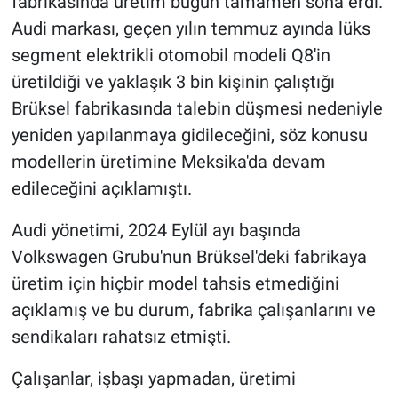
fabrikasında üretim bugün tamamen sona erdi.
Audi markası, geçen yılın temmuz ayında lüks
Gündem Özel
segment elektrikli otomobil modeli Q8'in
üretildiği ve yaklaşık 3 bin kişinin çalıştığı
Günün görüntüsü
Brüksel fabrikasında talebin düşmesi nedeniyle
Haber
yeniden yapılanmaya gidileceğini, söz konusu
modellerin üretimine Meksika'da devam
İlan
edileceğini açıklamıştı.
Kimdir
Audi yönetimi, 2024 Eylül ayı başında
Volkswagen Grubu'nun Brüksel'deki fabrikaya
Koronavirüs
üretim için hiçbir model tahsis etmediğini
açıklamış ve bu durum, fabrika çalışanlarını ve
Kültür Sanat
sendikaları rahatsız etmişti.
Ne demişti
Çalışanlar, işbaşı yapmadan, üretimi