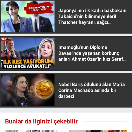
Japonya'nın ilk kadın başbakanı
Takaichi'nin bilinmeyenleri!
Thatcher hayranı, sağcı
muhafazakar
İmamoğlu'nun Diploma
Davası'nda yaşanan korkunç
anları Ahmet Özer'in kızı Seraf
Özer anlattı!
Nobel Barış ödülünü alan Maria
Corina Machado aslında bir
darbeci
Bunlar da ilginizi çekebilir