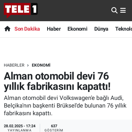
Anında Manşet
Son Dakika
Nöbetçi Eczaneler
Son Dakika
Haber
Ekonomi
Dünya
Teknolo
Başka Sohbetler
Haber
Hava Durumu
Belgesel
Ekonomi
Namaz Vakitleri
HABERLER
EKONOMI
Bilim turu
Dünya
Trafik Durumu
Alman otomobil devi 76
Bilim ve Teknoloji Evreni
Teknoloji
Süper Lig Puan Durumu ve Fikstür
yıllık fabrikasını kapattı!
Alman otomobil devi Volkswagen'e bağlı Audi,
Doğa Konuşuyor
Sağlık
Tüm Manşetler
Belçika'nın başkenti Brüksel'de bulunan 76 yıllık
Dünya
Spor
Son Dakika Haberleri
fabrikasını kapattı.
28.02.2025 - 17:24
637
Ege Saati
Yayın Akışı
Haber Arşivi
YAYINLANMA
GÖSTERIM