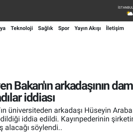
ya
Teknoloji
Sağlık
Spor
Yayın Akışı
İletişim
n Bakan'ın arkadaşının dama
ılar iddiası
ın üniversiteden arkadaşı Hüseyin Arab
ildiği iddia edildi. Kayınpederinin şirke
 alacağı söylendi..