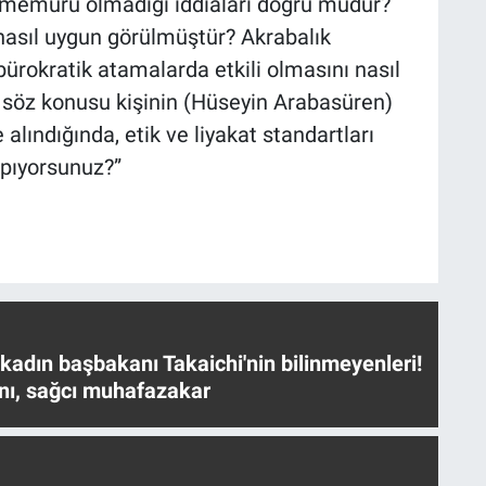
 memuru olmadığı iddiaları doğru mudur?
nasıl uygun görülmüştür? Akrabalık
n bürokratik atamalarda etkili olmasını nasıl
 söz konusu kişinin (Hüseyin Arabasüren)
 alındığında, etik ve liyakat standartları
apıyorsunuz?”
 kadın başbakanı Takaichi'nin bilinmeyenleri!
nı, sağcı muhafazakar