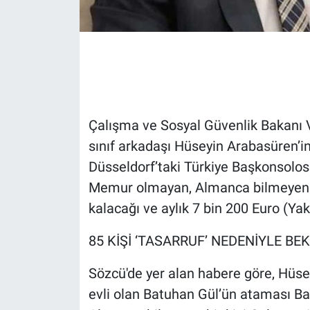
Gündem Özel
Günün görüntüsü
Haber
Çalışma ve Sosyal Güvenlik Bakanı V
İlan
sınıf arkadaşı Hüseyin Arabasüren’
Düsseldorf’taki Türkiye Başkonsolosl
Kimdir
Memur olmayan, Almanca bilmeyen D
kalacağı ve aylık 7 bin 200 Euro (Yak
Koronavirüs
85 KİŞİ ‘TASARRUF’ NEDENİYLE BE
Kültür Sanat
Sözcü'de yer alan habere göre, Hüsey
Ne demişti
evli olan Batuhan Gül’ün ataması Bak