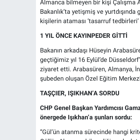
Almanca bilmeyen bir kişi Çalışma A
Nedir
Bakanlık’ta yetişmiş ve yurtdışınd
Popüler
kişilerin ataması ‘tasarruf tedbirleri’
Programlar
1 YIL ÖNCE KAYINPEDER GİTTİ
Bakanın arkadaşı Hüseyin Arabasüre
Sağlık
geçtiğimiz yıl 16 Eylül’de Düsseldor
Spor
ziyaret etti. Arabasüren, Almanya, İ
şubeden oluşan Özel Eğitim Merkezle
Teknoloji
TAŞÇIER, IŞIKHAN’A SORDU
Türkiye'nin Geleceği
CHP Genel Başkan Yardımcısı Gamze
Türkiye'nin Gündemi
önergede Işıkhan’a şunları sordu:
Yerel Gündem
“Gül’ün atanma sürecinde hangi krite