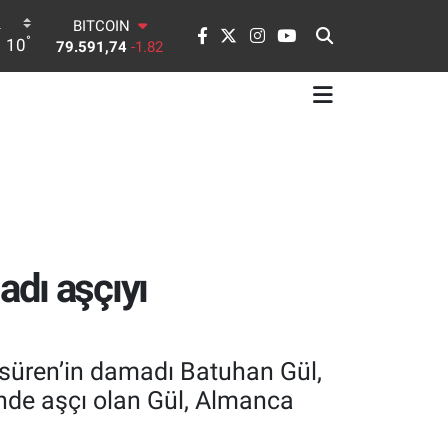
BITCOIN
°
10
79.591,74
-1.82
DOLAR
45,43620
0.02
EURO
53,38690
0.19
STERLİN
61,60380
0.18
G.ALTIN
6862,09000
0.19
BİST100
14.598,00
0
dı aşçıyı
asüren’in damadı Batuhan Gül,
tinde aşçı olan Gül, Almanca