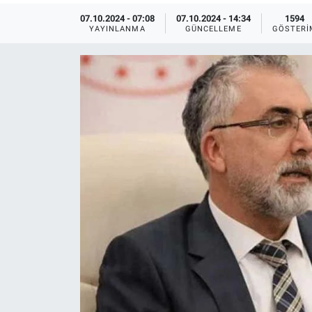
07.10.2024 - 07:08
07.10.2024 - 14:34
1594
Ege'den Esintiler
İletişim
YAYINLANMA
GÜNCELLEME
GÖSTERI
Eğitim
Eğlence
Ekonomi
Forum
Gerçeğin İzinde
Gün Başlıyor
Gün Bitiyor
Gün Ortası