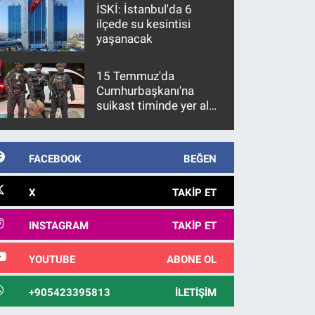
İSKİ: İstanbul'da 6
ilçede su kesintisi
yaşanacak
15 Temmuz'da
Cumhurbaşkanı'na
suikast timinde yer alan
firari FETÖ hükümlüsü
10 yıl sonra yakalandı
FACEBOOK
BEĞEN
X
TAKIP ET
INSTAGRAM
TAKIP ET
YOUTUBE
ABONE OL
+905423395813
İLETIŞIM