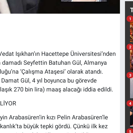
1
2
edat Işıkhan’ın Hacettepe Üniversitesi’nden
in damadı Seyfettin Batuhan Gül, Almanya
uğu’na ‘Çalışma Ataşesi’ olarak atandı.
3
amat Gül, 4 yıl boyunca bu görevde
laşık 270 bin lira) maaş alacağı iddia edildi.
KLİYOR
4
in Arabasüren’in kızı Pelin Arabasüren’le
anlık’ta büyük tepki gördü. Çünkü ilk kez
5