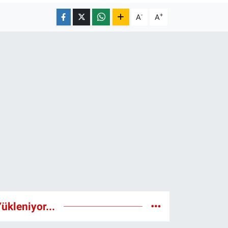
-
+
A
A
ükleniyor...