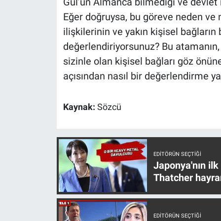
Gül’ün Almanca bilmediği ve devlet
Yerel Yaşam
Eğer doğruysa, bu göreve neden ve 
ilişkilerinin ve yakın kişisel bağları
Canlı Yayın
değerlendiriyorsunuz? Bu atamanın,
sizinle olan kişisel bağları göz önüne
açısından nasıl bir değerlendirme y
Kaynak:
Sözcü
EDITÖRÜN SEÇTIĞI
Japonya'nın ilk
Thatcher hayra
EDITÖRÜN SEÇTIĞI