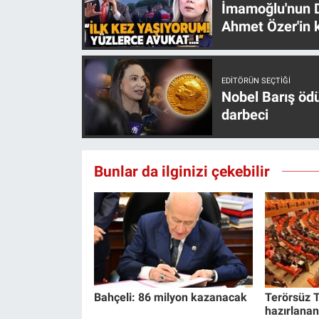
İmamoğlu'nun D
Ahmet Özer'in k
EDITÖRÜN SEÇTIĞI
Nobel Barış öd
darbeci
Bunlar da ilginizi çekebilir
Bahçeli: 86 milyon kazanacak
Terörsüz T
hazırlanan