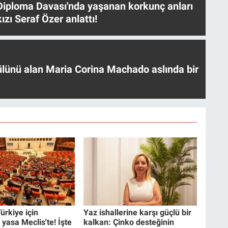
iploma Davası'nda yaşanan korkunç anları
ızı Seraf Özer anlattı!
ülünü alan Maria Corina Machado aslında bir
ürkiye için
Yaz ishallerine karşı güçlü bir
 yasa Meclis'te! İşte
kalkan: Çinko desteğinin