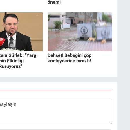
önemi
anı Gürlek: "Yargı
Dehşet! Bebeğini çöp
in Etkinliği
konteynerine bıraktı!
 kuruyoruz"