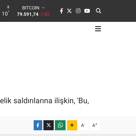
BITCOIN
°
10
79.591,74
-1.82
DOLAR
45,43620
0.02
EURO
53,38690
0.19
STERLİN
61,60380
0.18
G.ALTIN
6862,09000
0.19
BİST100
14.598,00
0
 saldırılarına ilişkin, 'Bu,
-
+
A
A