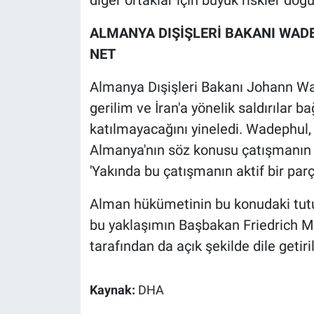
Nedir
ALMANYA DIŞİŞLERİ BAKANI WA
Popüler
NET
Programlar
Almanya Dışişleri Bakanı Johann Wa
gerilim ve İran'a yönelik saldırılar 
Sağlık
katılmayacağını yineledi. Wadephul, 
Spor
Almanya'nın söz konusu çatışmanın a
'Yakında bu çatışmanın aktif bir parç
Teknoloji
Alman hükümetinin bu konudaki tu
Türkiye'nin Geleceği
bu yaklaşımın Başbakan Friedrich M
tarafından da açık şekilde dile getiril
Türkiye'nin Gündemi
Kaynak:
DHA
Yerel Gündem