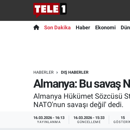
Anında Manşet
Son Dakika
Nöbetçi Eczaneler
Son Dakika
Haber
Ekonomi
Dün
Başka Sohbetler
Haber
Hava Durumu
Belgesel
Ekonomi
Namaz Vakitleri
Bilim turu
Dünya
Trafik Durumu
HABERLER
DIŞ HABERLER
Almanya: Bu savaş N
Bilim ve Teknoloji Evreni
Teknoloji
Süper Lig Puan Durumu ve Fikstür
Almanya Hükümet Sözcüsü Stefan 
Doğa Konuşuyor
Sağlık
Tüm Manşetler
NATO'nun savaşı değil' dedi.
Dünya
Spor
Son Dakika Haberleri
16.03.2026 - 16:13
16.03.2026 - 15:33
15
YAYINLANMA
GÜNCELLEME
GÖSTERI
Ege Saati
Yayın Akışı
Haber Arşivi