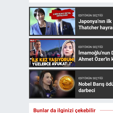
Yerel Yaşam
EDITÖRÜN SEÇTIĞI
Canlı Yayın
Japonya'nın ilk
Thatcher hayra
EDITÖRÜN SEÇTIĞI
İmamoğlu'nun D
Ahmet Özer'in k
EDITÖRÜN SEÇTIĞI
Nobel Barış öd
darbeci
Bunlar da ilginizi çekebilir