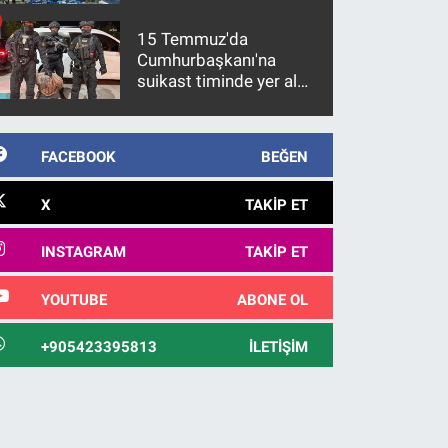
15 Temmuz'da
Cumhurbaşkanı'na
suikast timinde yer alan
firari FETÖ hükümlüsü
10 yıl sonra yakalandı
FACEBOOK
BEĞEN
X
TAKIP ET
INSTAGRAM
TAKIP ET
YOUTUBE
ABONE OL
+905423395813
İLETIŞIM