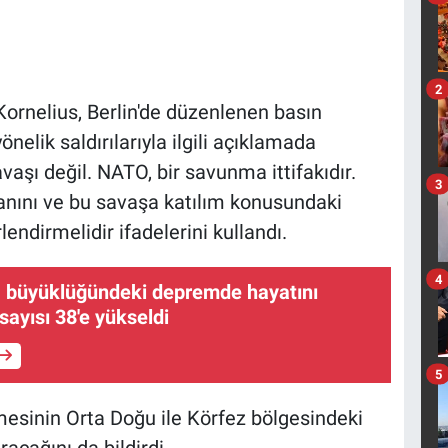
2
rnelius, Berlin'de düzenlenen basın
yönelik saldırılarıyla ilgili açıklamada
vaşı değil. NATO, bir savunma ittifakıdır.
3
lanını ve bu savaşa katılım konusundaki
endirmelidir ifadelerini kullandı.
4
1 büyüklüğündeki depremde hayatını
sayısı 38'e yükseldi
5
mesinin Orta Doğu ile Körfez bölgesindeki
racağını da bildirdi.