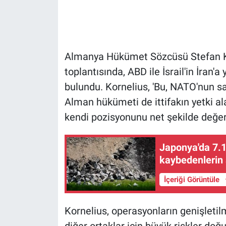
Gündem Özel
Günün görüntüsü
Almanya Hükümet Sözcüsü Stefan Ko
toplantısında, ABD ile İsrail'in İran'a 
Haber
bulundu. Kornelius, 'Bu, NATO'nun sa
Alman hükümeti de ittifakın yetki a
İlan
kendi pozisyonunu net şekilde değerl
Kimdir
Japonya'da 7.
Koronavirüs
kaybedenlerin 
Kültür Sanat
İçeriği Görüntüle
Ne demişti
Kornelius, operasyonların genişletil
diğer ortaklar için büyük riskler doğu