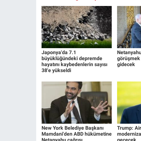
Japonya'da 7.1
Netanyahu
büyüklüğündeki depremde
görüşmek 
hayatını kaybedenlerin sayısı
gidecek
38'e yükseldi
New York Belediye Başkanı
Trump: Air
Mamdani'den ABD hükümetine
moderniza
Netanyahu çağrısı
geçecek