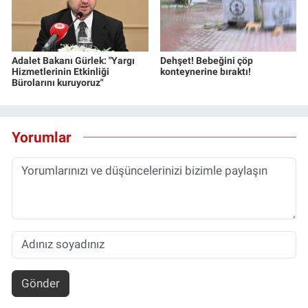
Adalet Bakanı Gürlek: "Yargı
Dehşet! Bebeğini çöp
Hizmetlerinin Etkinliği
konteynerine bıraktı!
Bürolarını kuruyoruz"
Yorumlar
Gönder