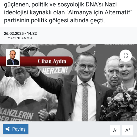
güçlenen, politik ve sosyolojik DNA’sı Nazi
Ege'den Esintiler
İletişim
ideolojisi kaynaklı olan “Almanya için Alternatif”
partisinin politik gölgesi altında geçti.
Eğitim
26.02.2025 - 14:32
YAYINLANMA
Eğlence
Ekonomi
Forum
Gerçeğin İzinde
Gün Başlıyor
Gün Bitiyor
Paylaş
-
+
A
A
Gün Ortası