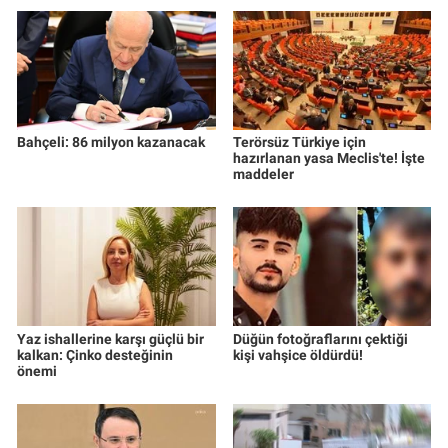
Bahçeli: 86 milyon kazanacak
Terörsüz Türkiye için
hazırlanan yasa Meclis'te! İşte
maddeler
Yaz ishallerine karşı güçlü bir
Düğün fotoğraflarını çektiği
kalkan: Çinko desteğinin
kişi vahşice öldürdü!
önemi