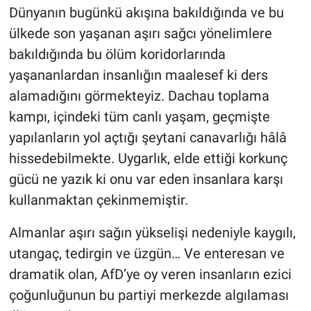
Nedir
Dünyanın bugünkü akışına bakıldığında ve bu
ülkede son yaşanan aşırı sağcı yönelimlere
Popüler
bakıldığında bu ölüm koridorlarında
yaşananlardan insanlığın maalesef ki ders
Programlar
alamadığını görmekteyiz. Dachau toplama
Sağlık
kampı, içindeki tüm canlı yaşam, geçmişte
yapılanların yol açtığı şeytani canavarlığı hâlâ
Spor
hissedebilmekte. Uygarlık, elde ettiği korkunç
gücü ne yazık ki onu var eden insanlara karşı
Teknoloji
kullanmaktan çekinmemiştir.
Türkiye'nin Geleceği
Almanlar aşırı sağın yükselişi nedeniyle kaygılı,
utangaç, tedirgin ve üzgün… Ve enteresan ve
Türkiye'nin Gündemi
dramatik olan, AfD’ye oy veren insanların ezici
Yerel Gündem
çoğunluğunun bu partiyi merkezde algılaması