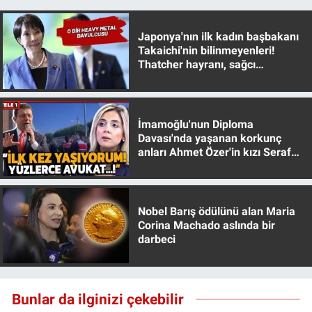
Japonya'nın ilk kadın başbakanı
Takaichi'nin bilinmeyenleri!
Thatcher hayranı, sağcı
muhafazakar
İmamoğlu'nun Diploma
Davası'nda yaşanan korkunç
anları Ahmet Özer'in kızı Seraf
Özer anlattı!
Nobel Barış ödülünü alan Maria
Corina Machado aslında bir
darbeci
Bunlar da ilginizi çekebilir