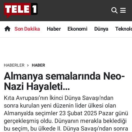
Anında Manşet
Son Dakika
Nöbetçi Eczaneler
Son Dakika
Haber
Ekonomi
Dünya
Teknolo
Başka Sohbetler
Haber
Hava Durumu
Belgesel
Ekonomi
Namaz Vakitleri
HABERLER
HABER
Bilim turu
Dünya
Trafik Durumu
Almanya semalarında Neo-
Bilim ve Teknoloji Evreni
Teknoloji
Süper Lig Puan Durumu ve Fikstür
Nazi Hayaleti…
Kıta Avrupası’nın İkinci Dünya Savaşı'ndan
Doğa Konuşuyor
Sağlık
Tüm Manşetler
sonra kurulan yeni düzenin lider ülkesi olan
Dünya
Spor
Son Dakika Haberleri
Almanya'da seçimler 23 Şubat 2025 Pazar günü
gerçekleşmiş oldu. Dünyanın merakla beklediği
Ege Saati
Yayın Akışı
Haber Arşivi
bu seçim, bu ülkede II. Dünya Savaşı'ndan sonra