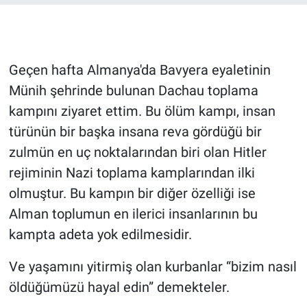
Gündem Özel
Günün görüntüsü
Geçen hafta Almanya'da Bavyera eyaletinin
Münih şehrinde bulunan Dachau toplama
Haber
kampını ziyaret ettim. Bu ölüm kampı, insan
türünün bir başka insana reva gördüğü bir
İlan
zulmün en uç noktalarından biri olan Hitler
rejiminin Nazi toplama kamplarından ilki
Kimdir
olmuştur. Bu kampın bir diğer özelliği ise
Koronavirüs
Alman toplumun en ilerici insanlarının bu
kampta adeta yok edilmesidir.
Kültür Sanat
Ve yaşamını yitirmiş olan kurbanlar “bizim nasıl
Ne demişti
öldüğümüzü hayal edin” demekteler.