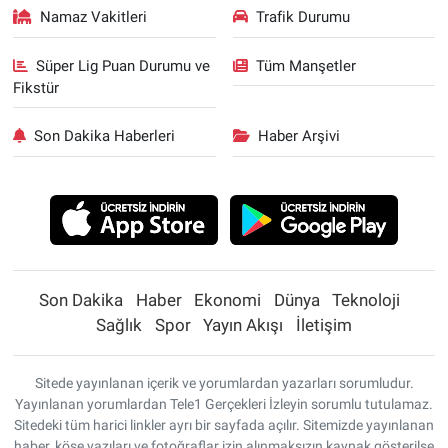
Namaz Vakitleri
Trafik Durumu
Süper Lig Puan Durumu ve
Tüm Manşetler
Fikstür
Son Dakika Haberleri
Haber Arşivi
Son Dakika
Haber
Ekonomi
Dünya
Teknoloji
Sağlık
Spor
Yayın Akışı
İletişim
Sitede yayınlanan içerik ve yorumlardan yazarları sorumludur.
Yayınlanan yorumlardan Tele1 Gerçekleri İzleyin sorumlu tutulamaz.
Sitedeki tüm harici linkler ayrı bir sayfada açılır. Sitemizde yayınlanan
haber, köşe yazıları ve fotoğraflar izin alınmaksızın kaynak gösterilse