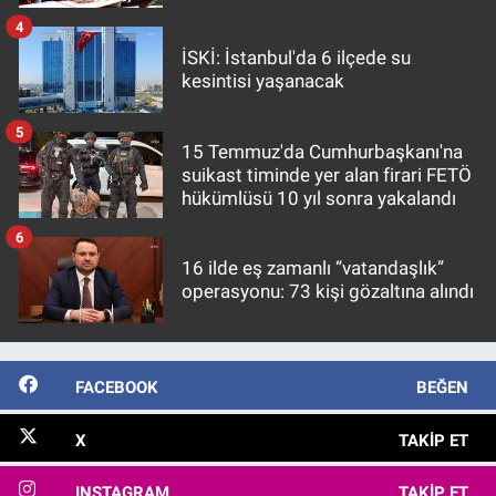
4
İSKİ: İstanbul'da 6 ilçede su
kesintisi yaşanacak
5
15 Temmuz'da Cumhurbaşkanı'na
suikast timinde yer alan firari FETÖ
hükümlüsü 10 yıl sonra yakalandı
6
16 ilde eş zamanlı “vatandaşlık”
operasyonu: 73 kişi gözaltına alındı
FACEBOOK
BEĞEN
X
TAKIP ET
INSTAGRAM
TAKIP ET