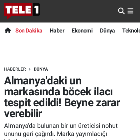
Anında Manşet
Son Dakika
Nöbetçi Eczaneler
Son Dakika
Haber
Ekonomi
Dünya
Teknolo
Başka Sohbetler
Haber
Hava Durumu
Belgesel
Ekonomi
Namaz Vakitleri
HABERLER
DÜNYA
Bilim turu
Dünya
Trafik Durumu
Almanya'daki un
Bilim ve Teknoloji Evreni
Teknoloji
Süper Lig Puan Durumu ve Fikstür
markasında böcek ilacı
tespit edildi! Beyne zarar
Doğa Konuşuyor
Sağlık
Tüm Manşetler
verebilir
Dünya
Spor
Son Dakika Haberleri
Almanya'da bulunan bir un üreticisi nohut
ununu geri çağırdı. Marka yayımladığı
Ege Saati
Yayın Akışı
Haber Arşivi