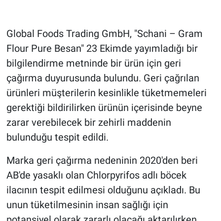
Gündem Özel
Global Foods Trading GmbH, "Schani – Gram
Flour Pure Besan" 23 Ekimde yayımladığı bir
Günün görüntüsü
bilgilendirme metninde bir ürün için geri
Haber
çağırma duyurusunda bulundu. Geri çağrılan
ürünleri müşterilerin kesinlikle tüketmemeleri
İlan
gerektiği bildirilirken ürünün içerisinde beyne
zarar verebilecek bir zehirli maddenin
Kimdir
bulunduğu tespit edildi.
Koronavirüs
Marka geri çağırma nedeninin 2020'den beri
Kültür Sanat
AB'de yasaklı olan Chlorpyrifos adlı böcek
ilacının tespit edilmesi olduğunu açıkladı. Bu
Ne demişti
unun tüketilmesinin insan sağlığı için
potansiyel olarak zararlı olacağı aktarılırken