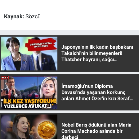
Yerel Yaşam
Kaynak:
Sözcü
Canlı Yayın
Japonya'nın ilk kadın başbakanı
Takaichi'nin bilinmeyenleri!
Thatcher hayranı, sağcı
muhafazakar
İmamoğlu'nun Diploma
Davası'nda yaşanan korkunç
anları Ahmet Özer'in kızı Seraf
Özer anlattı!
Nobel Barış ödülünü alan Maria
Corina Machado aslında bir
darbeci