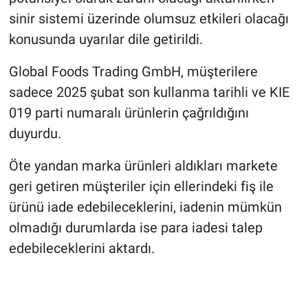
Nedir
sinir sistemi üzerinde olumsuz etkileri olacağı
konusunda uyarılar dile getirildi.
Popüler
Global Foods Trading GmbH, müşterilere
Programlar
sadece 2025 şubat son kullanma tarihli ve KIE
Sağlık
019 parti numaralı ürünlerin çağrıldığını
duyurdu.
Spor
Öte yandan marka ürünleri aldıkları markete
Teknoloji
geri getiren müşteriler için ellerindeki fiş ile
ürünü iade edebileceklerini, iadenin mümkün
Türkiye'nin Geleceği
olmadığı durumlarda ise para iadesi talep
edebileceklerini aktardı.
Türkiye'nin Gündemi
Yerel Gündem