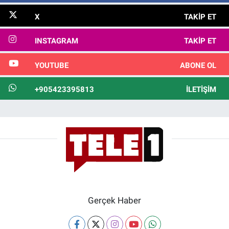
X
TAKIP ET
INSTAGRAM
TAKIP ET
YOUTUBE
ABONE OL
+905423395813
İLETIŞIM
Gerçek Haber