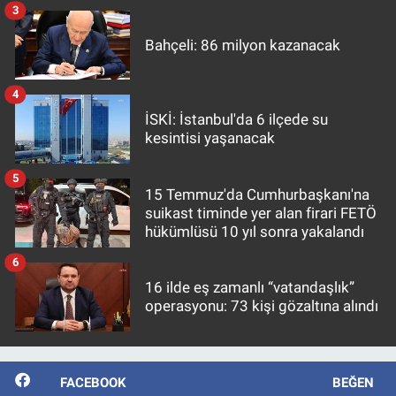
3
Bahçeli: 86 milyon kazanacak
4
İSKİ: İstanbul'da 6 ilçede su
kesintisi yaşanacak
5
15 Temmuz'da Cumhurbaşkanı'na
suikast timinde yer alan firari FETÖ
hükümlüsü 10 yıl sonra yakalandı
6
16 ilde eş zamanlı “vatandaşlık”
operasyonu: 73 kişi gözaltına alındı
FACEBOOK
BEĞEN