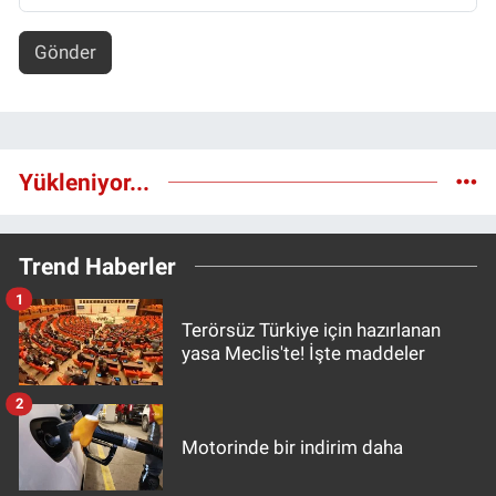
Gönder
Yükleniyor...
Trend Haberler
1
Terörsüz Türkiye için hazırlanan
yasa Meclis'te! İşte maddeler
2
Motorinde bir indirim daha