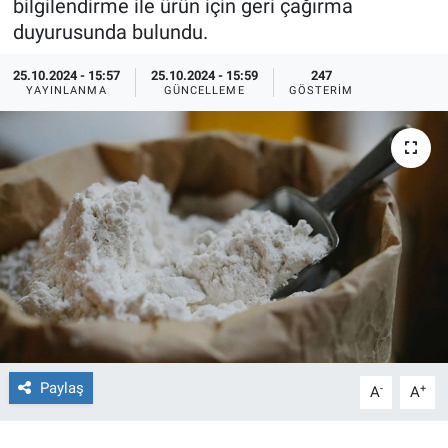
bilgilendirme ile ürün için geri çağırma
duyurusunda bulundu.
Ege'den Esintiler
İletişim
25.10.2024 - 15:57
25.10.2024 - 15:59
247
Eğitim
YAYINLANMA
GÜNCELLEME
GÖSTERIM
Eğlence
Ekonomi
Forum
Gerçeğin İzinde
Gün Başlıyor
Paylaş
-
+
Gün Bitiyor
A
A
Gün Ortası