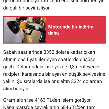
görünümünün yatırımcıları endişelendirmesiyle
dalgalı bir seyir izliyor.
Gündem Özel
Günün görüntüsü
Motorinde bir indirim
daha
Haber
İlan
Sabah saatlerinde 3350 dolara kadar çıkan
altının ons fiyatı ilerleyen saatlerde düşüşe
Kimdir
geçti. Dolar endeksi ise yüzde 0,3 gerileyerek
Koronavirüs
rakipleri karşısında bir ayın en düşük seviyesine
yakın. Şu sıralarda ise ons altın 3324 dolardan
Kültür Sanat
alıcı buluyor.
Ne demişti
Gram altın ise 4163 TL'den işlem görüyor.
Kapalıçarşı'da çeyrek altın 6846 TL'den tam