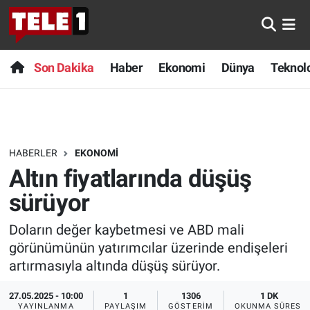
Anında Manşet
Son Dakika
Nöbetçi Eczaneler
Son Dakika
Haber
Ekonomi
Dünya
Teknolo
Başka Sohbetler
Haber
Hava Durumu
Belgesel
Ekonomi
Namaz Vakitleri
HABERLER
EKONOMI
Bilim turu
Dünya
Trafik Durumu
Altın fiyatlarında düşüş
Bilim ve Teknoloji Evreni
Teknoloji
Süper Lig Puan Durumu ve Fikstür
sürüyor
Doların değer kaybetmesi ve ABD mali
Doğa Konuşuyor
Sağlık
Tüm Manşetler
görünümünün yatırımcılar üzerinde endişeleri
Dünya
Spor
Son Dakika Haberleri
artırmasıyla altında düşüş sürüyor.
27.05.2025 - 10:00
1
1306
1 DK
Ege Saati
Yayın Akışı
Haber Arşivi
YAYINLANMA
PAYLAŞIM
GÖSTERIM
OKUNMA SÜRESI