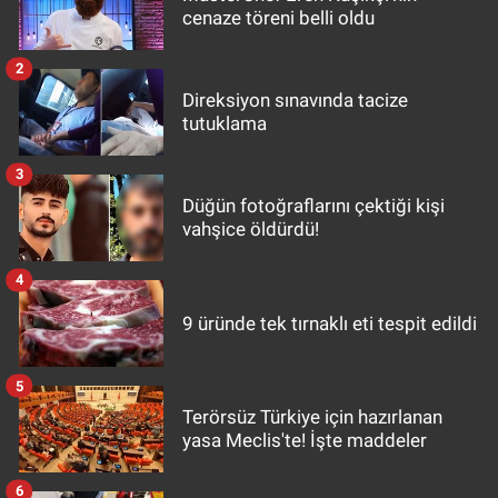
cenaze töreni belli oldu
2
Direksiyon sınavında tacize
tutuklama
3
Düğün fotoğraflarını çektiği kişi
vahşice öldürdü!
4
9 üründe tek tırnaklı eti tespit edildi
5
Terörsüz Türkiye için hazırlanan
yasa Meclis'te! İşte maddeler
6