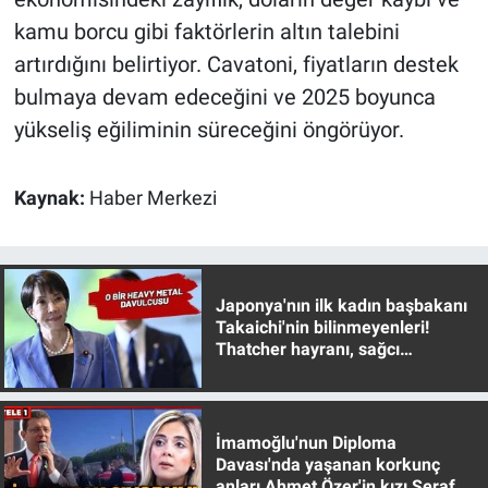
Yerel Yaşam
kamu borcu gibi faktörlerin altın talebini
artırdığını belirtiyor. Cavatoni, fiyatların destek
Canlı Yayın
bulmaya devam edeceğini ve 2025 boyunca
yükseliş eğiliminin süreceğini öngörüyor.
Kaynak:
Haber Merkezi
Japonya'nın ilk kadın başbakanı
Takaichi'nin bilinmeyenleri!
Thatcher hayranı, sağcı
muhafazakar
İmamoğlu'nun Diploma
Davası'nda yaşanan korkunç
anları Ahmet Özer'in kızı Seraf