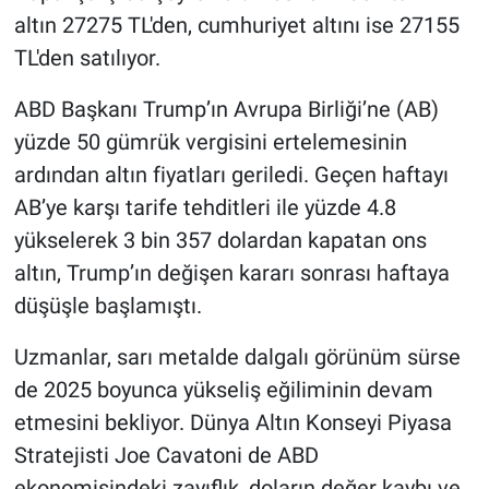
Nedir
altın 27275 TL'den, cumhuriyet altını ise 27155
TL'den satılıyor.
Popüler
ABD Başkanı Trump’ın Avrupa Birliği’ne (AB)
Programlar
yüzde 50 gümrük vergisini ertelemesinin
ardından altın fiyatları geriledi. Geçen haftayı
Sağlık
AB’ye karşı tarife tehditleri ile yüzde 4.8
Spor
yükselerek 3 bin 357 dolardan kapatan ons
altın, Trump’ın değişen kararı sonrası haftaya
Teknoloji
düşüşle başlamıştı.
Türkiye'nin Geleceği
Uzmanlar, sarı metalde dalgalı görünüm sürse
de 2025 boyunca yükseliş eğiliminin devam
Türkiye'nin Gündemi
etmesini bekliyor. Dünya Altın Konseyi Piyasa
Yerel Gündem
Stratejisti Joe Cavatoni de ABD
ekonomisindeki zayıflık, doların değer kaybı ve