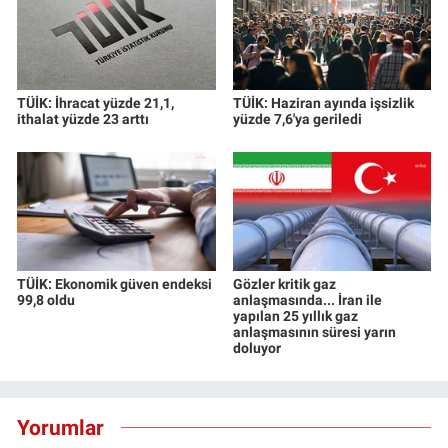
TÜİK: İhracat yüzde 21,1,
TÜİK: Haziran ayında işsizlik
ithalat yüzde 23 arttı
yüzde 7,6'ya geriledi
TÜİK: Ekonomik güven endeksi
Gözler kritik gaz
99,8 oldu
anlaşmasında... İran ile
yapılan 25 yıllık gaz
anlaşmasının süresi yarın
doluyor
Yorumlar