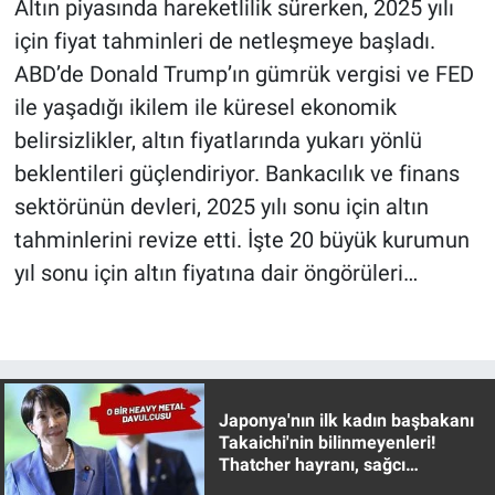
Altın piyasında hareketlilik sürerken, 2025 yılı
için fiyat tahminleri de netleşmeye başladı.
Gündem Özel
ABD’de Donald Trump’ın gümrük vergisi ve FED
ile yaşadığı ikilem ile küresel ekonomik
Günün görüntüsü
belirsizlikler, altın fiyatlarında yukarı yönlü
Haber
beklentileri güçlendiriyor. Bankacılık ve finans
sektörünün devleri, 2025 yılı sonu için altın
İlan
tahminlerini revize etti. İşte 20 büyük kurumun
yıl sonu için altın fiyatına dair öngörüleri…
Kimdir
Koronavirüs
Kültür Sanat
Japonya'nın ilk kadın başbakanı
Takaichi'nin bilinmeyenleri!
Ne demişti
Thatcher hayranı, sağcı
muhafazakar