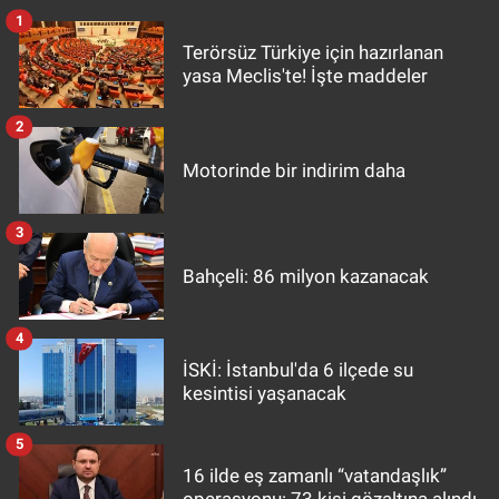
1
Terörsüz Türkiye için hazırlanan
yasa Meclis'te! İşte maddeler
2
Motorinde bir indirim daha
3
Bahçeli: 86 milyon kazanacak
4
İSKİ: İstanbul'da 6 ilçede su
kesintisi yaşanacak
5
16 ilde eş zamanlı “vatandaşlık”