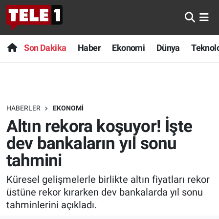
Anında Manşet
Son Dakika
Nöbetçi Eczaneler
Son Dakika
Haber
Ekonomi
Dünya
Teknolo
Başka Sohbetler
Haber
Hava Durumu
Belgesel
Ekonomi
Namaz Vakitleri
HABERLER
EKONOMI
Bilim turu
Dünya
Trafik Durumu
Altın rekora koşuyor! İşte
Bilim ve Teknoloji Evreni
Teknoloji
Süper Lig Puan Durumu ve Fikstür
dev bankaların yıl sonu
tahmini
Doğa Konuşuyor
Sağlık
Tüm Manşetler
Küresel gelişmelerle birlikte altın fiyatları rekor
Dünya
Spor
Son Dakika Haberleri
üstüne rekor kırarken dev bankalarda yıl sonu
tahminlerini açıkladı.
Ege Saati
Yayın Akışı
Haber Arşivi