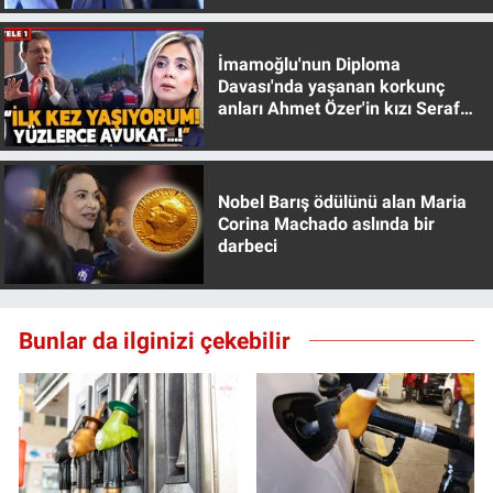
Nedir
Popüler
İmamoğlu'nun Diploma
Davası'nda yaşanan korkunç
anları Ahmet Özer'in kızı Seraf
Programlar
Özer anlattı!
Sağlık
Nobel Barış ödülünü alan Maria
Corina Machado aslında bir
Spor
darbeci
Teknoloji
Bunlar da ilginizi çekebilir
Türkiye'nin Geleceği
Türkiye'nin Gündemi
Yerel Gündem