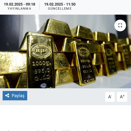
19.02.2025 - 09:18
19.02.2025 - 11:50
YAYINLANMA
GÜNCELLEME
Ege'den Esintiler
İletişim
Eğitim
Eğlence
Ekonomi
Forum
Gerçeğin İzinde
Paylaş
-
+
A
A
Gün Başlıyor
Gün Bitiyor
Gün Ortası