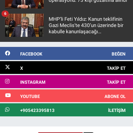
operasyonu: 73 kişi gözaltına alındı
6
MHP’li Feti Yıldız: Kanun teklifinin
Gazi Meclis'te 430’un üzerinde bir
kabulle kanunlaşacağı
görülmektedir
FACEBOOK
BEĞEN
X
TAKIP ET
INSTAGRAM
TAKIP ET
YOUTUBE
ABONE OL
+905423395813
İLETIŞIM