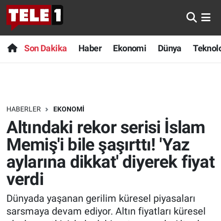
Anında Manşet
Son Dakika
Nöbetçi Eczaneler
Son Dakika
Haber
Ekonomi
Dünya
Teknolo
Başka Sohbetler
Haber
Hava Durumu
Belgesel
Ekonomi
Namaz Vakitleri
HABERLER
EKONOMI
Bilim turu
Dünya
Trafik Durumu
Altındaki rekor serisi İslam
Bilim ve Teknoloji Evreni
Teknoloji
Süper Lig Puan Durumu ve Fikstür
Memiş'i bile şaşırttı! 'Yaz
aylarına dikkat' diyerek fiyat
Doğa Konuşuyor
Sağlık
Tüm Manşetler
verdi
Dünya
Spor
Son Dakika Haberleri
Dünyada yaşanan gerilim küresel piyasaları
sarsmaya devam ediyor. Altın fiyatları küresel
Ege Saati
Yayın Akışı
Haber Arşivi