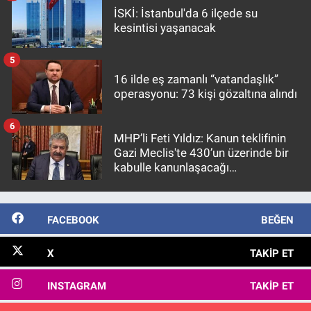
İSKİ: İstanbul'da 6 ilçede su
kesintisi yaşanacak
5
16 ilde eş zamanlı “vatandaşlık”
operasyonu: 73 kişi gözaltına alındı
6
MHP’li Feti Yıldız: Kanun teklifinin
Gazi Meclis'te 430’un üzerinde bir
kabulle kanunlaşacağı
görülmektedir
FACEBOOK
BEĞEN
X
TAKIP ET
INSTAGRAM
TAKIP ET