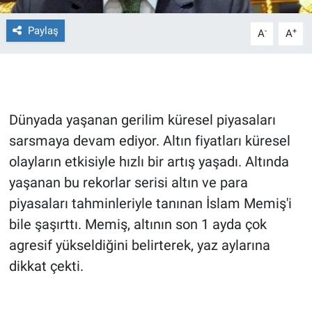
Paylaş
Gündem Özel
-
+
A
A
Günün görüntüsü
Haber
Dünyada yaşanan gerilim küresel piyasaları
İlan
sarsmaya devam ediyor. Altın fiyatları küresel
olayların etkisiyle hızlı bir artış yaşadı. Altında
Kimdir
yaşanan bu rekorlar serisi altın ve para
piyasaları tahminleriyle tanınan İslam Memiş'i
Koronavirüs
bile şaşırttı. Memiş, altının son 1 ayda çok
agresif yükseldiğini belirterek, yaz aylarına
Kültür Sanat
dikkat çekti.
Ne demişti