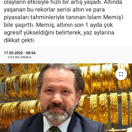
olayların etkisiyle hızlı bir artış yaşadı. Altında
yaşanan bu rekorlar serisi altın ve para
Ege'den Esintiler
İletişim
piyasaları tahminleriyle tanınan İslam Memiş'i
bile şaşırttı. Memiş, altının son 1 ayda çok
Eğitim
agresif yükseldiğini belirterek, yaz aylarına
dikkat çekti.
Eğlence
17.03.2025 - 08:54
Ekonomi
YAYINLANMA
Forum
Gerçeğin İzinde
Gün Başlıyor
Gün Bitiyor
Gün Ortası