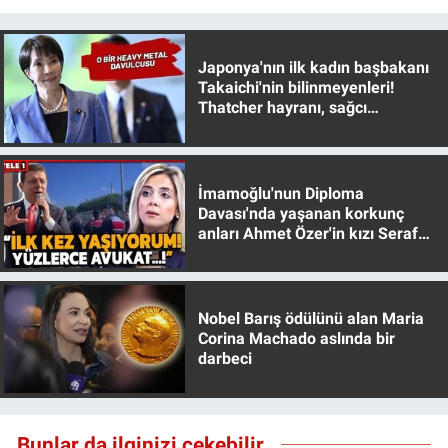
Nedir
Popüler
Japonya'nın ilk kadın başbakanı
Takaichi'nin bilinmeyenleri!
Thatcher hayranı, sağcı
Programlar
muhafazakar
Sağlık
İmamoğlu'nun Diploma
Spor
Davası'nda yaşanan korkunç
anları Ahmet Özer'in kızı Seraf
Özer anlattı!
Teknoloji
Türkiye'nin Geleceği
Nobel Barış ödülünü alan Maria
Corina Machado aslında bir
darbeci
Türkiye'nin Gündemi
Yerel Gündem
Bunlar da ilginizi çekebilir