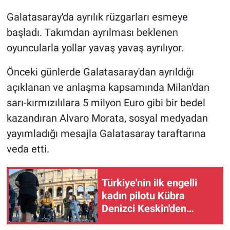
Galatasaray'da ayrılık rüzgarları esmeye
Gündem Özel
başladı. Takımdan ayrılması beklenen
oyuncularla yollar yavaş yavaş ayrılıyor.
Günün görüntüsü
Önceki günlerde Galatasaray'dan ayrıldığı
Haber
açıklanan ve anlaşma kapsamında Milan'dan
sarı-kırmızılılara 5 milyon Euro gibi bir bedel
İlan
kazandıran Alvaro Morata, sosyal medyadan
Kimdir
yayımladığı mesajla Galatasaray taraftarına
veda etti.
Koronavirüs
Kültür Sanat
Türkiye'nin ilk engelli
kadın pilotu Kübra
Denizci Keskin'den
Ne demişti
İtalya'da çifte başarı