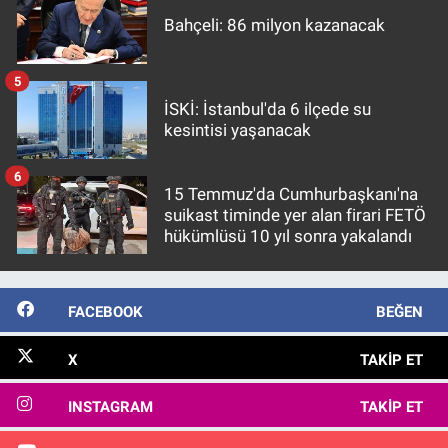
Bahçeli: 86 milyon kazanacak
5
İSKİ: İstanbul'da 6 ilçede su
kesintisi yaşanacak
6
15 Temmuz'da Cumhurbaşkanı'na
suikast timinde yer alan firari FETÖ
hükümlüsü 10 yıl sonra yakalandı
FACEBOOK
BEĞEN
X
TAKIP ET
INSTAGRAM
TAKIP ET