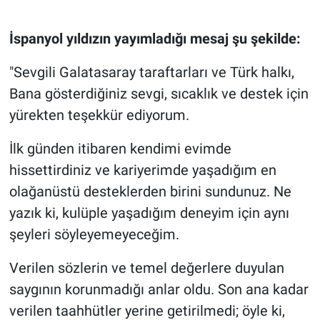
Nedir
İspanyol yıldızın yayımladığı mesaj şu şekilde:
Popüler
"Sevgili Galatasaray taraftarları ve Türk halkı,
Programlar
Bana gösterdiğiniz sevgi, sıcaklık ve destek için
yürekten teşekkür ediyorum.
Sağlık
İlk günden itibaren kendimi evimde
Spor
hissettirdiniz ve kariyerimde yaşadığım en
Teknoloji
olağanüstü desteklerden birini sundunuz. Ne
yazık ki, kulüple yaşadığım deneyim için aynı
Türkiye'nin Geleceği
şeyleri söyleyemeyeceğim.
Türkiye'nin Gündemi
Verilen sözlerin ve temel değerlere duyulan
saygının korunmadığı anlar oldu. Son ana kadar
Yerel Gündem
verilen taahhütler yerine getirilmedi; öyle ki,