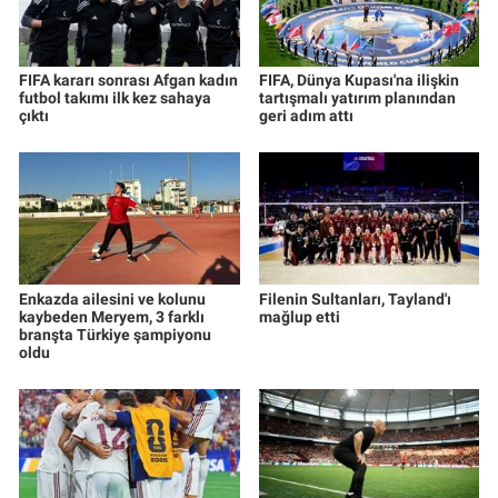
FIFA kararı sonrası Afgan kadın
FIFA, Dünya Kupası'na ilişkin
futbol takımı ilk kez sahaya
tartışmalı yatırım planından
çıktı
geri adım attı
Enkazda ailesini ve kolunu
Filenin Sultanları, Tayland'ı
kaybeden Meryem, 3 farklı
mağlup etti
branşta Türkiye şampiyonu
oldu