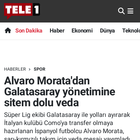
Anında Manşet
Son Dakika
Nöbetçi Eczaneler
Son Dakika
Haber
Ekonomi
Dünya
Teknolo
Başka Sohbetler
Haber
Hava Durumu
Belgesel
Ekonomi
Namaz Vakitleri
HABERLER
SPOR
Bilim turu
Dünya
Trafik Durumu
Alvaro Morata'dan
Bilim ve Teknoloji Evreni
Teknoloji
Süper Lig Puan Durumu ve Fikstür
Galatasaray yönetimine
sitem dolu veda
Doğa Konuşuyor
Sağlık
Tüm Manşetler
Süper Lig ekibi Galatasaray ile yolları ayırarak
Dünya
Spor
Son Dakika Haberleri
İtalyan kulübü Como'ya transfer olmaya
hazırlanan İspanyol futbolcu Alvaro Morata,
Ege Saati
Yayın Akışı
Haber Arşivi
sarı-kırmızılı takım için veda mesajı yayımladı.