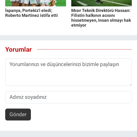
İspanya, Portekiz'i eledi;
Mısır Teknik Direktörü Hassan:
Roberto Martinez istifa etti
Filistin halkının acısını
hissetmeyen, insan olmayı hak
etmiyor
Yorumlar
Gönder