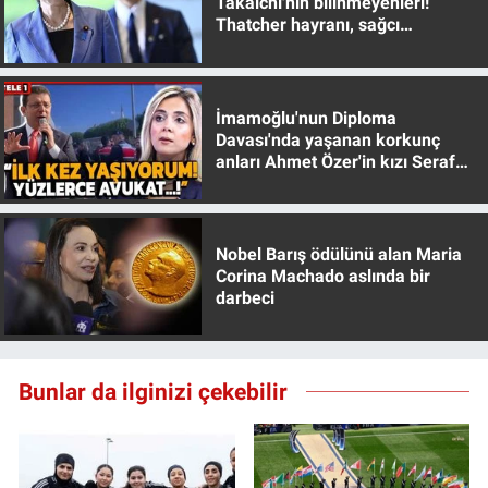
Takaichi'nin bilinmeyenleri!
Thatcher hayranı, sağcı
muhafazakar
İmamoğlu'nun Diploma
Davası'nda yaşanan korkunç
anları Ahmet Özer'in kızı Seraf
Özer anlattı!
Nobel Barış ödülünü alan Maria
Corina Machado aslında bir
darbeci
Bunlar da ilginizi çekebilir