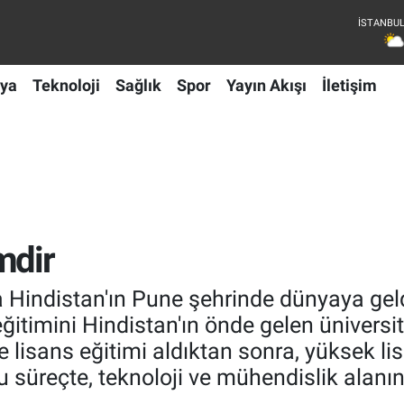
ya
Teknoloji
Sağlık
Spor
Yayın Akışı
İletişim
mdir
Hindistan'ın Pune şehrinde dünyaya geld
eğitimini Hindistan'ın önde gelen ünivers
 lisans eğitimi aldıktan sonra, yüksek li
Bu süreçte, teknoloji ve mühendislik alan