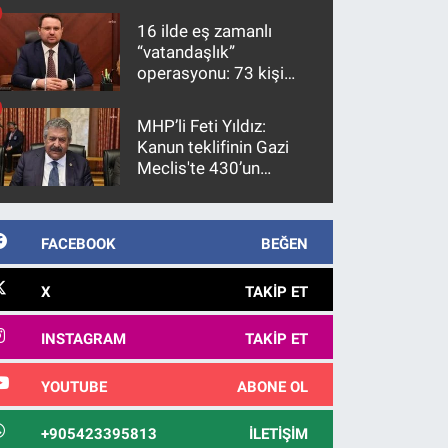
16 ilde eş zamanlı
“vatandaşlık”
operasyonu: 73 kişi
gözaltına alındı
MHP’li Feti Yıldız:
Kanun teklifinin Gazi
Meclis'te 430’un
üzerinde bir kabulle
kanunlaşacağı
görülmektedir
FACEBOOK
BEĞEN
X
TAKIP ET
INSTAGRAM
TAKIP ET
YOUTUBE
ABONE OL
+905423395813
İLETIŞIM