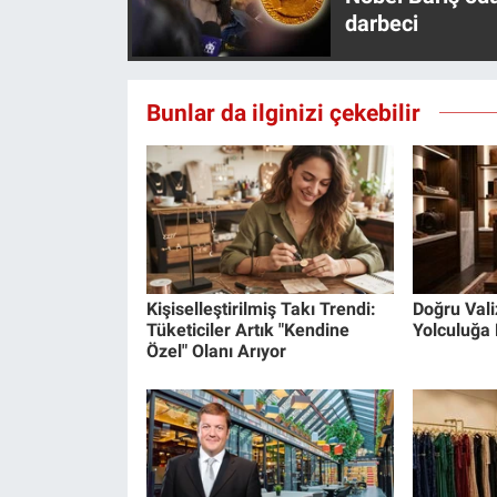
darbeci
Bunlar da ilginizi çekebilir
Kişiselleştirilmiş Takı Trendi:
Doğru Valiz
Tüketiciler Artık "Kendine
Yolculuğa 
Özel" Olanı Arıyor