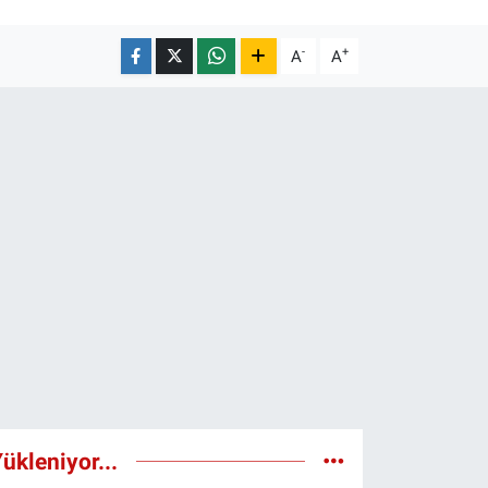
-
+
A
A
ükleniyor...