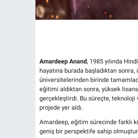
Gündem Özel
Günün görüntüsü
Haber
Amardeep Anand
, 1985 yılında Hind
İlan
hayatına burada başladıktan sonra, ü
Kimdir
üniversitelerinden birinde tamamladı
eğitimi aldıktan sonra, yüksek lisans
Koronavirüs
gerçekleştirdi. Bu süreçte, teknoloj
projede yer aldı.
Kültür Sanat
Amardeep, eğitim sürecinde farklı 
Ne demişti
geniş bir perspektife sahip olmuştur.