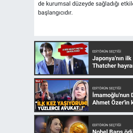
de kurumsal düzeyde sağladığı etkil
başlangıcıdır.
EDITÖRÜN SEÇTIĞI
Japonya'nın ilk
Thatcher hayra
EDITÖRÜN SEÇTIĞI
İmamoğlu'nun D
Ahmet Özer'in k
EDITÖRÜN SEÇTIĞI
Nobel Barış öd