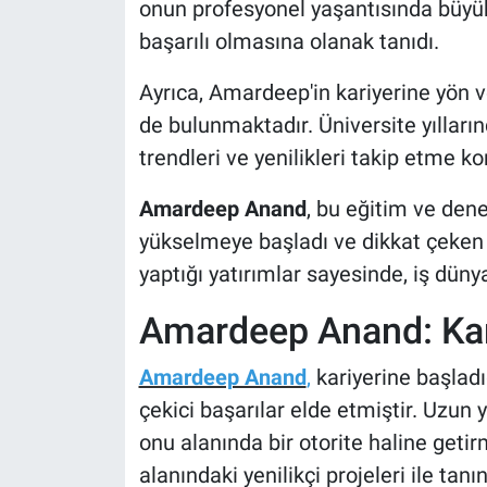
onun profesyonel yaşantısında büyük
Nedir
başarılı olmasına olanak tanıdı.
Popüler
Ayrıca, Amardeep'in kariyerine yön 
Programlar
de bulunmaktadır. Üniversite yılların
trendleri ve yenilikleri takip etme 
Sağlık
Amardeep Anand
, bu eğitim ve den
Spor
yükselmeye başladı ve dikkat çeken p
yaptığı yatırımlar sayesinde, iş dünya
Teknoloji
Amardeep Anand: Kariy
Türkiye'nin Geleceği
Amardeep Anand
,
kariyerine başladı
Türkiye'nin Gündemi
çekici başarılar elde etmiştir. Uzun y
onu alanında bir otorite haline getirmi
Yerel Gündem
alanındaki yenilikçi projeleri ile ta