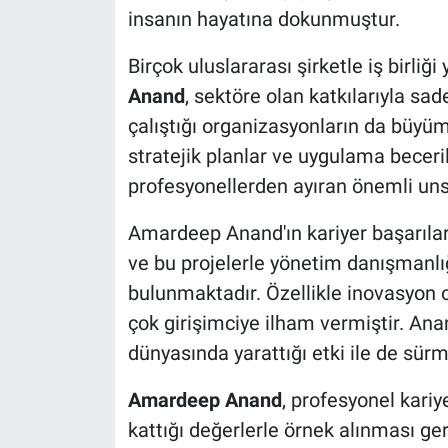
insanın hayatına dokunmuştur.
Yerel Yaşam
Birçok uluslararası şirketle iş birliğ
Canlı Yayın
Anand
, sektöre olan katkılarıyla sa
çalıştığı organizasyonların da büyüm
stratejik planlar ve uygulama beceril
profesyonellerden ayıran önemli unsu
Amardeep Anand'ın kariyer başarılar
ve bu projelerle yönetim danışmanlı
bulunmaktadır. Özellikle inovasyon od
çok girişimciye ilham vermiştir. Ana
dünyasında yarattığı etki ile de sürm
Amardeep Anand
, profesyonel kariy
kattığı değerlerle örnek alınması ge