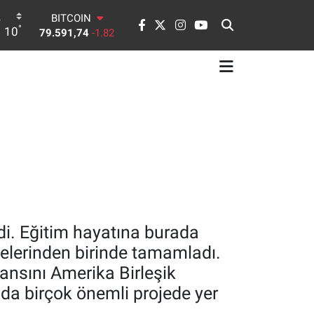
DOLAR
°
10
45,43620
0.02
EURO
53,38690
0.19
STERLİN
61,60380
0.18
G.ALTIN
6862,09000
0.19
BİST100
14.598,00
0
BITCOIN
79.591,74
-1.82
i. Eğitim hayatına burada
itelerinden birinde tamamladı.
sansını Amerika Birleşik
ında birçok önemli projede yer