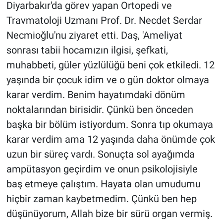
Diyarbakır'da görev yapan Ortopedi ve
Yerel Yaşam
Travmatoloji Uzmanı Prof. Dr. Necdet Serdar
Necmioğlu'nu ziyaret etti. Daş, 'Ameliyat
Canlı Yayın
sonrası tabii hocamızın ilgisi, şefkati,
muhabbeti, güler yüzlülüğü beni çok etkiledi. 12
yaşında bir çocuk idim ve o gün doktor olmaya
karar verdim. Benim hayatımdaki dönüm
noktalarından birisidir. Çünkü ben önceden
başka bir bölüm istiyordum. Sonra tıp okumaya
karar verdim ama 12 yaşında daha önümde çok
uzun bir süreç vardı. Sonuçta sol ayağımda
ampütasyon geçirdim ve onun psikolojisiyle
baş etmeye çalıştım. Hayata olan umudumu
hiçbir zaman kaybetmedim. Çünkü ben hep
düşünüyorum, Allah bize bir sürü organ vermiş.