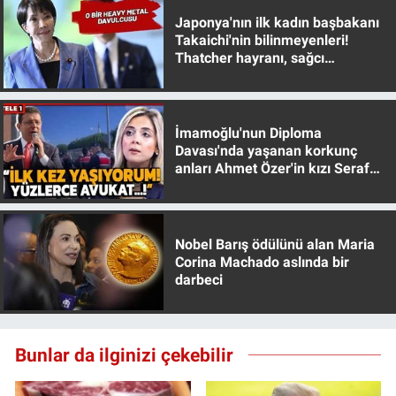
Japonya'nın ilk kadın başbakanı
Takaichi'nin bilinmeyenleri!
Thatcher hayranı, sağcı
muhafazakar
İmamoğlu'nun Diploma
Davası'nda yaşanan korkunç
anları Ahmet Özer'in kızı Seraf
Özer anlattı!
Nobel Barış ödülünü alan Maria
Corina Machado aslında bir
darbeci
Bunlar da ilginizi çekebilir