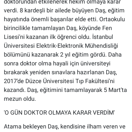
doktorundan etkilenerek hekim olmaya karar
Nedir
verdi. 8 kardeşli bir ailede büyüyen Daş, eğitim
Popüler
hayatında önemli başarılar elde etti. Ortaokulu
birincilikle tamamlayan Daş, köyünde Fen
Programlar
Lisesi'ni kazanan ilk öğrenci oldu. İstanbul
Üniversitesi Elektrik-Elektronik Mühendisliği
Sağlık
bölümünü kazanarak 2 yıl eğitim gördü. Daha
Spor
sonra doktor olma hayali için üniversiteyi
bırakarak yeniden sınavlara hazırlanan Daş,
Teknoloji
2017'de Düzce Üniversitesi Tıp Fakültesi'ni
kazandı. Daş, eğitimini tamamlayarak 5 Mart'ta
Türkiye'nin Geleceği
mezun oldu.
Türkiye'nin Gündemi
'O GÜN DOKTOR OLMAYA KARAR VERDİM'
Yerel Gündem
Atama bekleyen Daş, kendisine ilham veren ve