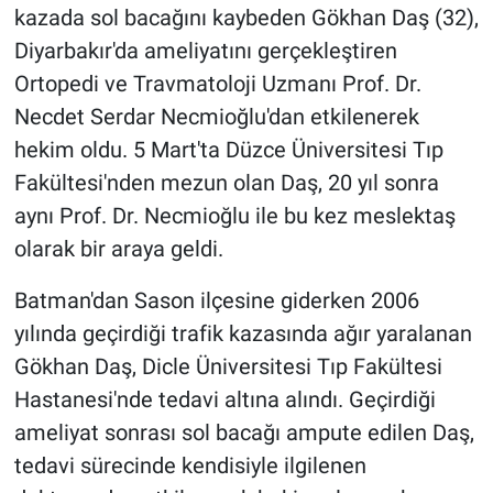
kazada sol bacağını kaybeden Gökhan Daş (32),
Diyarbakır'da ameliyatını gerçekleştiren
Gündem Özel
Ortopedi ve Travmatoloji Uzmanı Prof. Dr.
Günün görüntüsü
Necdet Serdar Necmioğlu'dan etkilenerek
hekim oldu. 5 Mart'ta Düzce Üniversitesi Tıp
Haber
Fakültesi'nden mezun olan Daş, 20 yıl sonra
aynı Prof. Dr. Necmioğlu ile bu kez meslektaş
İlan
olarak bir araya geldi.
Kimdir
Batman'dan Sason ilçesine giderken 2006
yılında geçirdiği trafik kazasında ağır yaralanan
Koronavirüs
Gökhan Daş, Dicle Üniversitesi Tıp Fakültesi
Kültür Sanat
Hastanesi'nde tedavi altına alındı. Geçirdiği
ameliyat sonrası sol bacağı ampute edilen Daş,
Ne demişti
tedavi sürecinde kendisiyle ilgilenen