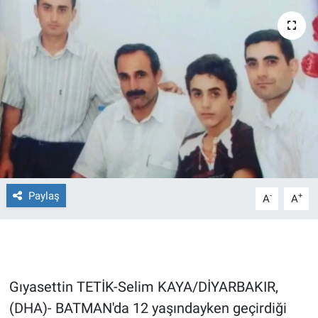
Ege'den Esintiler
İletişim
Eğitim
Eğlence
Ekonomi
Forum
Paylaş
-
+
A
A
Gerçeğin İzinde
Gün Başlıyor
Gün Bitiyor
Gıyasettin TETİK-Selim KAYA/DİYARBAKIR,
(DHA)- BATMAN'da 12 yaşındayken geçirdiği
Gün Ortası