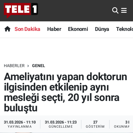
Anında Manşet
Son Dakika
Nöbetçi Eczaneler
Son Dakika
Haber
Ekonomi
Dünya
Teknolo
Başka Sohbetler
Haber
Hava Durumu
Belgesel
Ekonomi
Namaz Vakitleri
HABERLER
GENEL
Bilim turu
Dünya
Trafik Durumu
Ameliyatını yapan doktorun
Bilim ve Teknoloji Evreni
Teknoloji
Süper Lig Puan Durumu ve Fikstür
ilgisinden etkilenip aynı
mesleği seçti, 20 yıl sonra
Doğa Konuşuyor
Sağlık
Tüm Manşetler
buluştu
Dünya
Spor
Son Dakika Haberleri
31.03.2026 - 11:10
31.03.2026 - 11:23
27
3 DK
YAYINLANMA
GÜNCELLEME
GÖSTERIM
OKUNMA S
Ege Saati
Yayın Akışı
Haber Arşivi