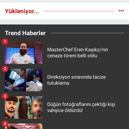
Yükleniyor...
Trend Haberler
1
MasterChef Eren Kaşıkçı'nın
cenaze töreni belli oldu
2
Direksiyon sınavında tacize
tutuklama
3
Düğün fotoğraflarını çektiği kişi
vahşice öldürdü!
4