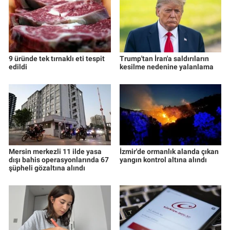
9 üründe tek tırnaklı eti tespit
Trump'tan İran'a saldırıların
edildi
kesilme nedenine yalanlama
Mersin merkezli 11 ilde yasa
İzmir'de ormanlık alanda çıkan
dışı bahis operasyonlarında 67
yangın kontrol altına alındı
şüpheli gözaltına alındı