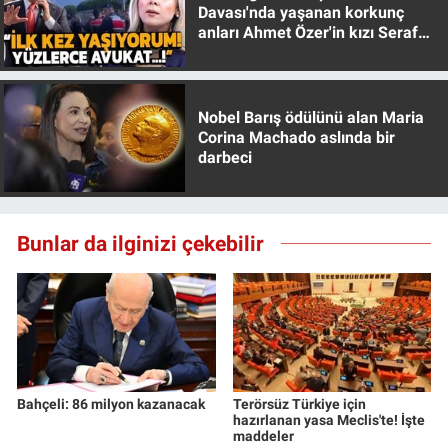
Davası'nda yaşanan korkunç
Yerel Yaşam
anları Ahmet Özer'in kızı Seraf
Özer anlattı!
Canlı Yayın
Nobel Barış ödülünü alan Maria
Corina Machado aslında bir
darbeci
Bunlar da ilginizi çekebilir
Bahçeli: 86 milyon kazanacak
Terörsüz Türkiye için
hazırlanan yasa Meclis'te! İşte
maddeler