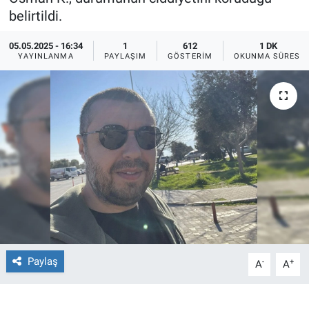
belirtildi.
Ege'den Esintiler
İletişim
05.05.2025 - 16:34
1
612
1 DK
YAYINLANMA
PAYLAŞIM
GÖSTERIM
OKUNMA SÜRESI
Eğitim
Eğlence
Ekonomi
Forum
Gerçeğin İzinde
Gün Başlıyor
Paylaş
-
+
A
A
Gün Bitiyor
Gün Ortası