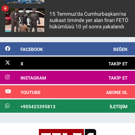
6
15 Temmuz'da Cumhurbaşkanı'na
suikast timinde yer alan firari FETÖ
hükümlüsü 10 yıl sonra yakalandı
FACEBOOK
BEĞEN
X
TAKIP ET
INSTAGRAM
TAKIP ET
YOUTUBE
ABONE OL
+905423395813
İLETIŞIM