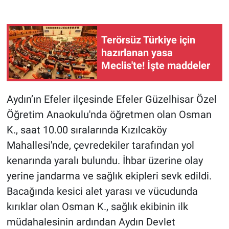
Gündem Özel
Terörsüz Türkiye için
Günün görüntüsü
hazırlanan yasa
Meclis'te! İşte maddeler
Haber
Aydın’ın Efeler ilçesinde Efeler Güzelhisar Özel
İlan
Öğretim Anaokulu'nda öğretmen olan Osman
Kimdir
K., saat 10.00 sıralarında Kızılcaköy
Mahallesi'nde, çevredekiler tarafından yol
Koronavirüs
kenarında yaralı bulundu. İhbar üzerine olay
yerine jandarma ve sağlık ekipleri sevk edildi.
Kültür Sanat
Bacağında kesici alet yarası ve vücudunda
kırıklar olan Osman K., sağlık ekibinin ilk
Ne demişti
müdahalesinin ardından Aydın Devlet