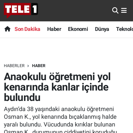
Anında Manşet
Son Dakika
Nöbetçi Eczaneler
Son Dakika
Haber
Ekonomi
Dünya
Teknolo
Başka Sohbetler
Haber
Hava Durumu
Belgesel
Ekonomi
Namaz Vakitleri
HABERLER
HABER
Bilim turu
Dünya
Trafik Durumu
Anaokulu öğretmeni yol
Bilim ve Teknoloji Evreni
Teknoloji
Süper Lig Puan Durumu ve Fikstür
kenarında kanlar içinde
bulundu
Doğa Konuşuyor
Sağlık
Tüm Manşetler
Aydın’da 38 yaşındaki anaokulu öğretmeni
Dünya
Spor
Son Dakika Haberleri
Osman K., yol kenarında bıçaklanmış halde
yaralı bulundu. Vücudunda kırıklar bulunan
Ege Saati
Yayın Akışı
Haber Arşivi
Osman K., durumunun ciddiyetini koruduğu