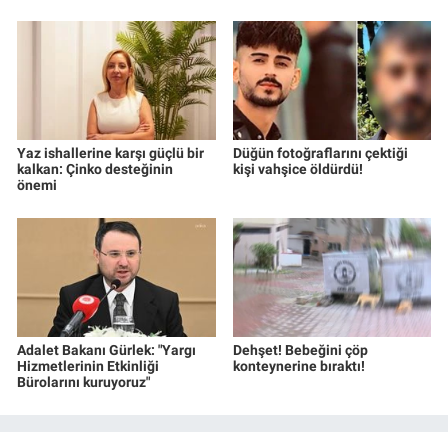
Yaz ishallerine karşı güçlü bir
Düğün fotoğraflarını çektiği
kalkan: Çinko desteğinin
kişi vahşice öldürdü!
önemi
Adalet Bakanı Gürlek: "Yargı
Dehşet! Bebeğini çöp
Hizmetlerinin Etkinliği
konteynerine bıraktı!
Bürolarını kuruyoruz"