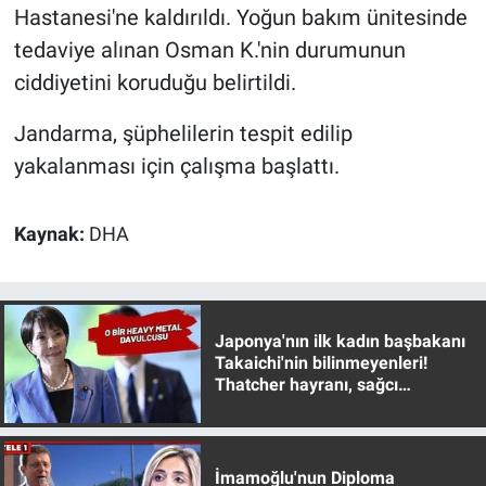
Nedir
Hastanesi'ne kaldırıldı. Yoğun bakım ünitesinde
tedaviye alınan Osman K.'nin durumunun
Popüler
ciddiyetini koruduğu belirtildi.
Programlar
Jandarma, şüphelilerin tespit edilip
yakalanması için çalışma başlattı.
Sağlık
Spor
Kaynak:
DHA
Teknoloji
Türkiye'nin Geleceği
Japonya'nın ilk kadın başbakanı
Takaichi'nin bilinmeyenleri!
Thatcher hayranı, sağcı
Türkiye'nin Gündemi
muhafazakar
Yerel Gündem
İmamoğlu'nun Diploma