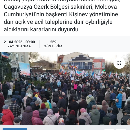
Gagavuzya Özerk Bölgesi sakinleri, Moldova
Ege'den Esintiler
İletişim
Cumhuriyeti’nin başkenti Kişinev yönetimine
dair açık ve acil taleplerine dair oybirliğiyle
Eğitim
aldıklarını kararlarını duyurdu.
Eğlence
21.04.2025 - 09:00
259
YAYINLANMA
GÖSTERIM
Ekonomi
Forum
Gerçeğin İzinde
Gün Başlıyor
Gün Bitiyor
Gün Ortası