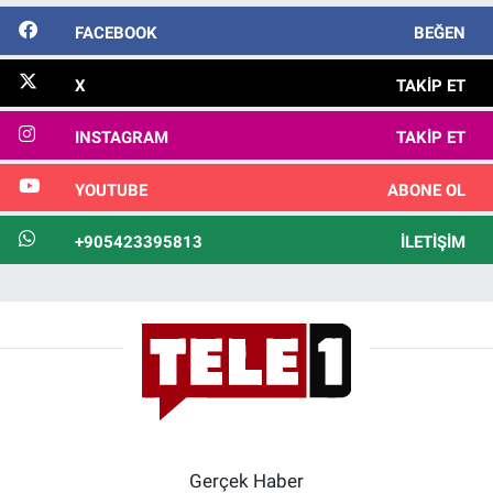
FACEBOOK
BEĞEN
X
TAKIP ET
INSTAGRAM
TAKIP ET
YOUTUBE
ABONE OL
+905423395813
İLETIŞIM
Gerçek Haber