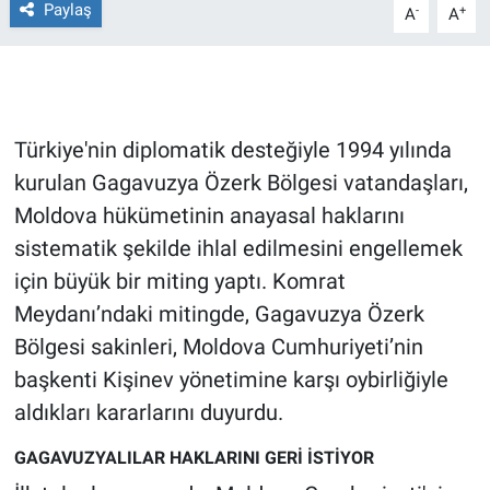
Paylaş
-
+
A
A
Gündem Özel
Günün görüntüsü
Türkiye'nin diplomatik desteğiyle 1994 yılında
Haber
kurulan Gagavuzya Özerk Bölgesi vatandaşları,
Moldova hükümetinin anayasal haklarını
İlan
sistematik şekilde ihlal edilmesini engellemek
Kimdir
için büyük bir miting yaptı. Komrat
Meydanı’ndaki mitingde, Gagavuzya Özerk
Koronavirüs
Bölgesi sakinleri, Moldova Cumhuriyeti’nin
başkenti Kişinev yönetimine karşı oybirliğiyle
Kültür Sanat
aldıkları kararlarını duyurdu.
Ne demişti
GAGAVUZYALILAR HAKLARINI GERİ İSTİYOR