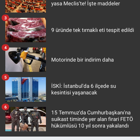
yasa Meclis'te! İşte maddeler
3
9 üründe tek tırnaklı eti tespit edildi
4
Motorinde bir indirim daha
5
İSKİ: İstanbul'da 6 ilçede su
kesintisi yaşanacak
6
15 Temmuz'da Cumhurbaşkanı'na
suikast timinde yer alan firari FETÖ
hükümlüsü 10 yıl sonra yakalandı