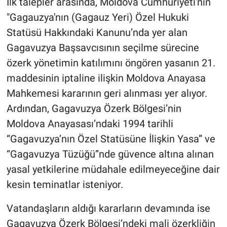
İlk talepler arasında, Moldova Cumhuriyeti'nin
Nedir
"Gagauzya'nın (Gagauz Yeri) Özel Hukuki
Popüler
Statüsü Hakkındaki Kanunu’nda yer alan
Gagavuzya Başsavcısının seçilme sürecine
Programlar
özerk yönetimin katılımını öngören yasanın 21.
maddesinin iptaline ilişkin Moldova Anayasa
Sağlık
Mahkemesi kararının geri alınması yer alıyor.
Spor
Ardından, Gagavuzya Özerk Bölgesi’nin
Moldova Anayasası’ndaki 1994 tarihli
Teknoloji
“Gagavuzya’nın Özel Statüsüne İlişkin Yasa” ve
“Gagavuzya Tüzüğü”nde güvence altına alınan
Türkiye'nin Geleceği
yasal yetkilerine müdahale edilmeyeceğine dair
kesin teminatlar isteniyor.
Türkiye'nin Gündemi
Vatandaşların aldığı kararların devamında ise
Yerel Gündem
Gagavuzya Özerk Bölgesi’ndeki mali özerkliğin