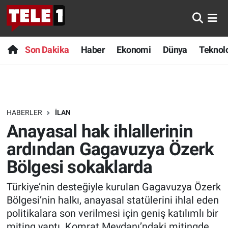
Anında Manşet
Son Dakika
Nöbetçi Eczaneler
Son Dakika
Haber
Ekonomi
Dünya
Teknolo
Başka Sohbetler
Haber
Hava Durumu
Belgesel
Ekonomi
Namaz Vakitleri
HABERLER
İLAN
Bilim turu
Dünya
Trafik Durumu
Anayasal hak ihlallerinin
Bilim ve Teknoloji Evreni
Teknoloji
Süper Lig Puan Durumu ve Fikstür
ardından Gagavuzya Özerk
Bölgesi sokaklarda
Doğa Konuşuyor
Sağlık
Tüm Manşetler
Türkiye’nin desteğiyle kurulan Gagavuzya Özerk
Dünya
Spor
Son Dakika Haberleri
Bölgesi’nin halkı, anayasal statülerini ihlal eden
politikalara son verilmesi için geniş katılımlı bir
Ege Saati
Yayın Akışı
Haber Arşivi
miting yaptı. Komrat Meydanı’ndaki mitingde,