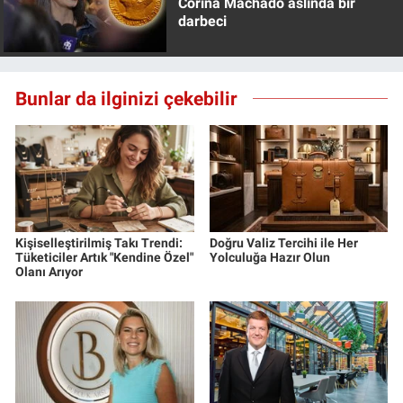
Corina Machado aslında bir
darbeci
Bunlar da ilginizi çekebilir
Kişiselleştirilmiş Takı Trendi:
Doğru Valiz Tercihi ile Her
Tüketiciler Artık "Kendine Özel"
Yolculuğa Hazır Olun
Olanı Arıyor