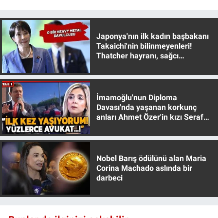
Yerel Yaşam
Canlı Yayın
Japonya'nın ilk kadın başbakanı
Takaichi'nin bilinmeyenleri!
Thatcher hayranı, sağcı
muhafazakar
İmamoğlu'nun Diploma
Davası'nda yaşanan korkunç
anları Ahmet Özer'in kızı Seraf
Özer anlattı!
Nobel Barış ödülünü alan Maria
Corina Machado aslında bir
darbeci