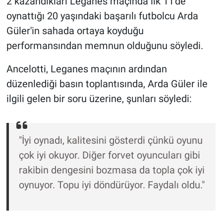
2 kazandıkları Leganes maçında ilk 11'de
oynattığı 20 yaşındaki başarılı futbolcu Arda
Gündem Özel
Güler'in sahada ortaya koyduğu
performansından memnun olduğunu söyledi.
Günün görüntüsü
Ancelotti, Leganes maçının ardından
Haber
düzenlediği basın toplantısında, Arda Güler ile
ilgili gelen bir soru üzerine, şunları söyledi:
İlan
Kimdir
"İyi oynadı, kalitesini gösterdi çünkü oyunu
Koronavirüs
çok iyi okuyor. Diğer forvet oyuncuları gibi
rakibin dengesini bozmasa da topla çok iyi
Kültür Sanat
oynuyor. Topu iyi döndürüyor. Faydalı oldu."
Ne demişti