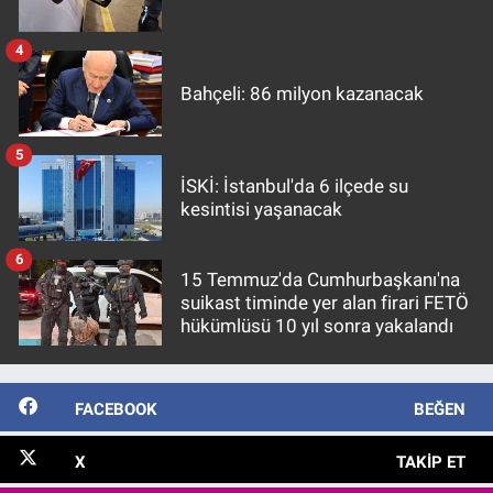
4
Bahçeli: 86 milyon kazanacak
5
İSKİ: İstanbul'da 6 ilçede su
kesintisi yaşanacak
6
15 Temmuz'da Cumhurbaşkanı'na
suikast timinde yer alan firari FETÖ
hükümlüsü 10 yıl sonra yakalandı
FACEBOOK
BEĞEN
X
TAKIP ET