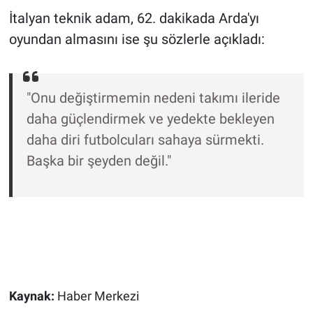
Nedir
İtalyan teknik adam, 62. dakikada Arda'yı
oyundan almasını ise şu sözlerle açıkladı:
Popüler
Programlar
"Onu değiştirmemin nedeni takımı ileride
Sağlık
daha güçlendirmek ve yedekte bekleyen
daha diri futbolcuları sahaya sürmekti.
Spor
Başka bir şeyden değil."
Teknoloji
Türkiye'nin Geleceği
Türkiye'nin Gündemi
Yerel Gündem
Kaynak:
Haber Merkezi