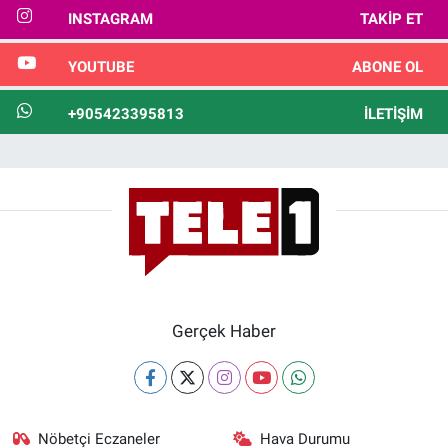
INSTAGRAM
TAKIP ET
YOUTUBE
ABONE OL
+905423395813
İLETIŞIM
Gerçek Haber
Nöbetçi Eczaneler
Hava Durumu