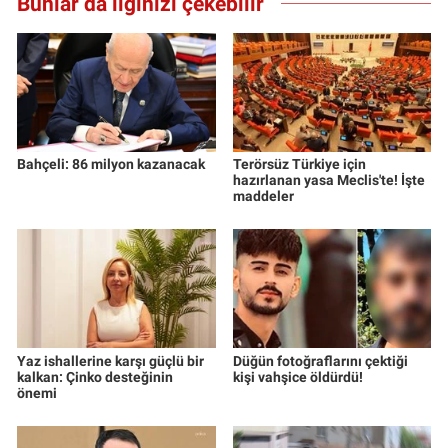
Bunlar da ilginizi çekebilir
Bahçeli: 86 milyon kazanacak
Terörsüz Türkiye için
hazırlanan yasa Meclis'te! İşte
maddeler
Yaz ishallerine karşı güçlü bir
Düğün fotoğraflarını çektiği
kalkan: Çinko desteğinin
kişi vahşice öldürdü!
önemi