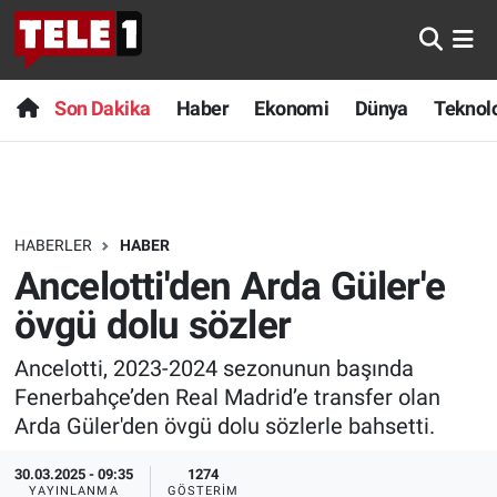
Anında Manşet
Son Dakika
Nöbetçi Eczaneler
Son Dakika
Haber
Ekonomi
Dünya
Teknolo
Başka Sohbetler
Haber
Hava Durumu
Belgesel
Ekonomi
Namaz Vakitleri
HABERLER
HABER
Bilim turu
Dünya
Trafik Durumu
Ancelotti'den Arda Güler'e
Bilim ve Teknoloji Evreni
Teknoloji
Süper Lig Puan Durumu ve Fikstür
övgü dolu sözler
Ancelotti, 2023-2024 sezonunun başında
Doğa Konuşuyor
Sağlık
Tüm Manşetler
Fenerbahçe’den Real Madrid’e transfer olan
Dünya
Spor
Son Dakika Haberleri
Arda Güler'den övgü dolu sözlerle bahsetti.
30.03.2025 - 09:35
1274
Ege Saati
Yayın Akışı
Haber Arşivi
YAYINLANMA
GÖSTERIM