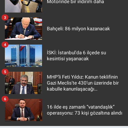
Motorinde bir indirim daha
3
Bahçeli: 86 milyon kazanacak
4
İSKİ: İstanbul'da 6 ilçede su
kesintisi yaşanacak
5
MHP’li Feti Yıldız: Kanun teklifinin
Gazi Meclis'te 430’un üzerinde bir
kabulle kanunlaşacağı
görülmektedir
6
16 ilde eş zamanlı “vatandaşlık”
operasyonu: 73 kişi gözaltına alındı