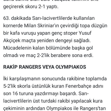
Nedir
geçirerek skoru 2-1 yaptı.
Popüler
63. dakikada Sarı-lacivertlilerde kullanılan
kornerde Milan Skriniar'ın çevirdiği topa düzgün
Programlar
bir kafa vuruşu yapan genç stoper Yusuf
Sağlık
Akçiçek maçta yeniden dengeyi sağladı.
Mücadelenin kalan bölümünde başka gol
Spor
olmadı ve maç 2-2'lik berabere sona erdi.
Teknoloji
RAKİP RANGERS VEYA OLYMPIAKOS
Türkiye'nin Geleceği
İki karşılaşmanın sonucunda rakibine toplamda
5-2'lik skorla üstünlük kuran Fenerbahçe adını
Türkiye'nin Gündemi
son 16 turuna yazdırmayı başardı. Sarı-
lacivertlilerin üst turdaki rakibi yapılacak kura
Yerel Gündem
çekiminin ardından Olympiakos ile Rangers'tan