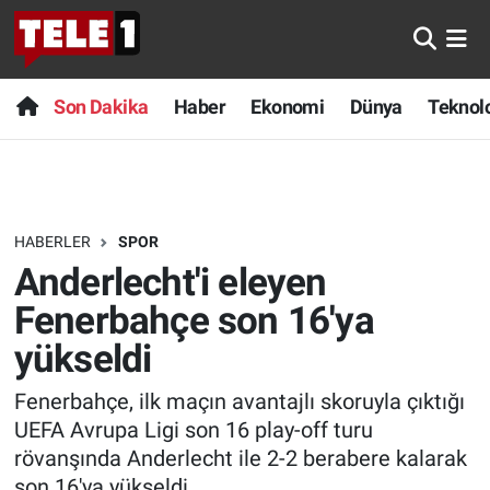
Anında Manşet
Son Dakika
Nöbetçi Eczaneler
Son Dakika
Haber
Ekonomi
Dünya
Teknolo
Başka Sohbetler
Haber
Hava Durumu
Belgesel
Ekonomi
Namaz Vakitleri
HABERLER
SPOR
Bilim turu
Dünya
Trafik Durumu
Anderlecht'i eleyen
Bilim ve Teknoloji Evreni
Teknoloji
Süper Lig Puan Durumu ve Fikstür
Fenerbahçe son 16'ya
yükseldi
Doğa Konuşuyor
Sağlık
Tüm Manşetler
Fenerbahçe, ilk maçın avantajlı skoruyla çıktığı
Dünya
Spor
Son Dakika Haberleri
UEFA Avrupa Ligi son 16 play-off turu
rövanşında Anderlecht ile 2-2 berabere kalarak
Ege Saati
Yayın Akışı
Haber Arşivi
son 16'ya yükseldi.