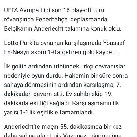
UEFA Avrupa Ligi son 16 play-off turu
Gündem Özel
rövanşında Fenerbahçe, deplasmanda
Belçika'nın Anderlecht takımına konuk oldu.
Günün görüntüsü
Lotto Park'ta oynanan karşılaşmada Youssef
Haber
En-Nesyri skoru 1-0'a getiren golü kaydetti.
İlan
İlk golün ardından tribündeki ırkçı davranışlar
nedeniyle oyun durdu. Hakemin bir süre sonra
Kimdir
sahaya dönmesinin ardından karşılaşma, 7.
Koronavirüs
dakikadan devam etti. Ev sahibi ekip 19.
dakikada eşitliği sağladı. Karşılaşmanın ilk
Kültür Sanat
yarısı 1-1'lik eşitlikle tamamlandı.
Ne demişti
Anderlecht'te maçın 55. dakikasında bir kez
daha sahne alan Luis Vazquez takımını öne