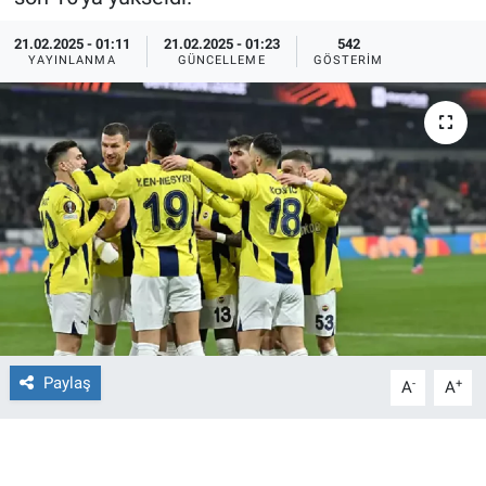
Ege'den Esintiler
İletişim
21.02.2025 - 01:11
21.02.2025 - 01:23
542
YAYINLANMA
GÜNCELLEME
GÖSTERIM
Eğitim
Eğlence
Ekonomi
Forum
Gerçeğin İzinde
Gün Başlıyor
Paylaş
-
+
A
A
Gün Bitiyor
Gün Ortası