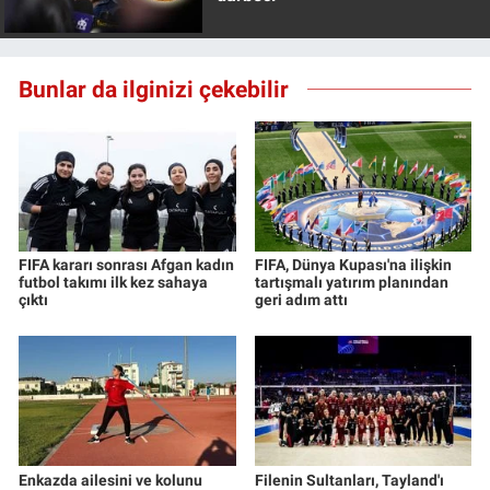
Bunlar da ilginizi çekebilir
FIFA kararı sonrası Afgan kadın
FIFA, Dünya Kupası'na ilişkin
futbol takımı ilk kez sahaya
tartışmalı yatırım planından
çıktı
geri adım attı
Enkazda ailesini ve kolunu
Filenin Sultanları, Tayland'ı