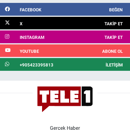
FACEBOOK
BEĞEN
X
TAKIP ET
INSTAGRAM
TAKIP ET
YOUTUBE
ABONE OL
+905423395813
İLETIŞIM
Gerçek Haber