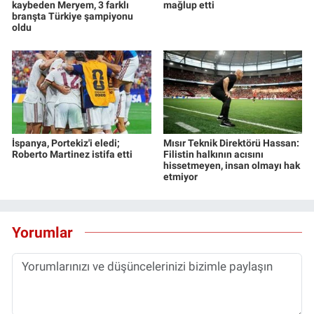
kaybeden Meryem, 3 farklı
mağlup etti
branşta Türkiye şampiyonu
oldu
İspanya, Portekiz'i eledi;
Mısır Teknik Direktörü Hassan:
Roberto Martinez istifa etti
Filistin halkının acısını
hissetmeyen, insan olmayı hak
etmiyor
Yorumlar