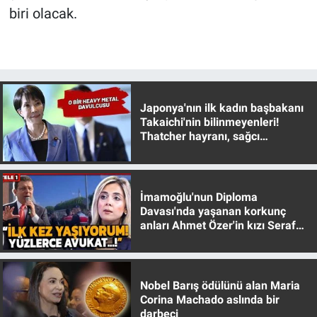
biri olacak.
Yerel Yaşam
Canlı Yayın
Japonya'nın ilk kadın başbakanı
Takaichi'nin bilinmeyenleri!
Thatcher hayranı, sağcı
muhafazakar
İmamoğlu'nun Diploma
Davası'nda yaşanan korkunç
anları Ahmet Özer'in kızı Seraf
Özer anlattı!
Nobel Barış ödülünü alan Maria
Corina Machado aslında bir
darbeci