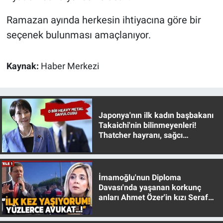
Yerel Yaşam
Ramazan ayında herkesin ihtiyacına göre bir
seçenek bulunması amaçlanıyor.
Canlı Yayın
Kaynak:
Haber Merkezi
Japonya'nın ilk kadın başbakanı
Takaichi'nin bilinmeyenleri!
Thatcher hayranı, sağcı
muhafazakar
İmamoğlu'nun Diploma
Davası'nda yaşanan korkunç
anları Ahmet Özer'in kızı Seraf
Özer anlattı!