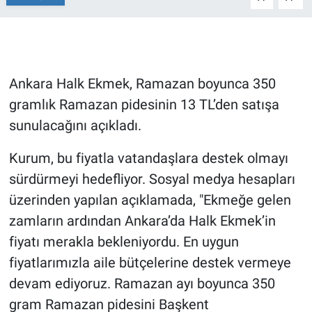
Gündem Özel
Günün görüntüsü
Ankara Halk Ekmek, Ramazan boyunca 350
gramlık Ramazan pidesinin 13 TL’den satışa
Haber
sunulacağını açıkladı.
İlan
Kurum, bu fiyatla vatandaşlara destek olmayı
Kimdir
sürdürmeyi hedefliyor. Sosyal medya hesapları
üzerinden yapılan açıklamada, "Ekmeğe gelen
Koronavirüs
zamların ardından Ankara’da Halk Ekmek’in
fiyatı merakla bekleniyordu. En uygun
Kültür Sanat
fiyatlarımızla aile bütçelerine destek vermeye
Ne demişti
devam ediyoruz. Ramazan ayı boyunca 350
gram Ramazan pidesini Başkent