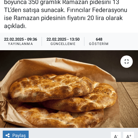
boyunca 350 gramlık Ramazan pidesini 13
TL’den satışa sunacak. Fırıncılar Federasyonu
Ege'den Esintiler
İletişim
ise Ramazan pidesinin fiyatını 20 lira olarak
açıkladı.
Eğitim
22.02.2025 - 09:36
22.02.2025 - 13:50
648
Eğlence
YAYINLANMA
GÜNCELLEME
GÖSTERIM
Ekonomi
Forum
Gerçeğin İzinde
Gün Başlıyor
Gün Bitiyor
Paylaş
-
+
Gün Ortası
A
A