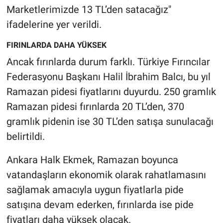
Nedir
Marketlerimizde 13 TL’den satacağız"
ifadelerine yer verildi.
Popüler
FIRINLARDA DAHA YÜKSEK
Programlar
Ancak fırınlarda durum farklı. Türkiye Fırıncılar
Federasyonu Başkanı Halil İbrahim Balcı, bu yıl
Sağlık
Ramazan pidesi fiyatlarını duyurdu. 250 gramlık
Spor
Ramazan pidesi fırınlarda 20 TL’den, 370
gramlık pidenin ise 30 TL’den satışa sunulacağı
Teknoloji
belirtildi.
Türkiye'nin Geleceği
Ankara Halk Ekmek, Ramazan boyunca
vatandaşların ekonomik olarak rahatlamasını
Türkiye'nin Gündemi
sağlamak amacıyla uygun fiyatlarla pide
satışına devam ederken, fırınlarda ise pide
Yerel Gündem
fiyatları daha yüksek olacak.