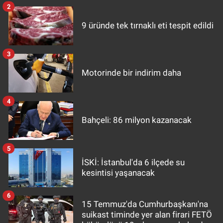
2
9 üründe tek tırnaklı eti tespit edildi
3
Motorinde bir indirim daha
4
Bahçeli: 86 milyon kazanacak
5
İSKİ: İstanbul'da 6 ilçede su
kesintisi yaşanacak
6
15 Temmuz'da Cumhurbaşkanı'na
suikast timinde yer alan firari FETÖ