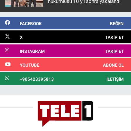
hükümlüsü 10 yıl sonra yakalandı
FACEBOOK
BEĞEN
X
TAKIP ET
INSTAGRAM
TAKIP ET
YOUTUBE
ABONE OL
+905423395813
İLETIŞIM