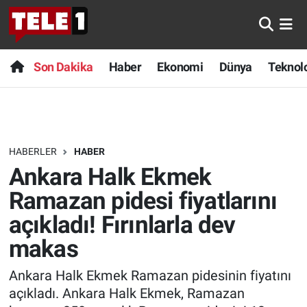
Anında Manşet
Son Dakika
Nöbetçi Eczaneler
Son Dakika
Haber
Ekonomi
Dünya
Teknolo
Başka Sohbetler
Haber
Hava Durumu
Belgesel
Ekonomi
Namaz Vakitleri
HABERLER
HABER
Bilim turu
Dünya
Trafik Durumu
Ankara Halk Ekmek
Bilim ve Teknoloji Evreni
Teknoloji
Süper Lig Puan Durumu ve Fikstür
Ramazan pidesi fiyatlarını
açıkladı! Fırınlarla dev
Doğa Konuşuyor
Sağlık
Tüm Manşetler
makas
Dünya
Spor
Son Dakika Haberleri
Ankara Halk Ekmek Ramazan pidesinin fiyatını
açıkladı. Ankara Halk Ekmek, Ramazan
Ege Saati
Yayın Akışı
Haber Arşivi