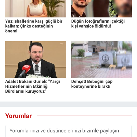
Yaz ishallerine karşı güçlü bir
Düğün fotoğraflarını çektiği
kalkan: Çinko desteğinin
kişi vahşice öldürdü!
önemi
Adalet Bakanı Gürlek: "Yargı
Dehşet! Bebeğini çöp
Hizmetlerinin Etkinliği
konteynerine bıraktı!
Bürolarını kuruyoruz"
Yorumlar