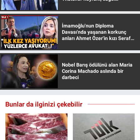
muhafazakar
Yerel Yaşam
Canlı Yayın
İmamoğlu'nun Diploma
Davası'nda yaşanan korkunç
anları Ahmet Özer'in kızı Seraf
Özer anlattı!
Nobel Barış ödülünü alan Maria
Corina Machado aslında bir
darbeci
Bunlar da ilginizi çekebilir