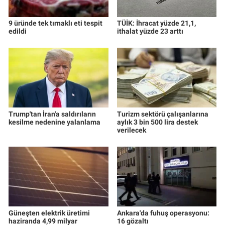
9 üründe tek tırnaklı eti tespit
TÜİK: İhracat yüzde 21,1,
edildi
ithalat yüzde 23 arttı
Trump'tan İran'a saldırıların
Turizm sektörü çalışanlarına
kesilme nedenine yalanlama
aylık 3 bin 500 lira destek
verilecek
Güneşten elektrik üretimi
Ankara'da fuhuş operasyonu:
haziranda 4,99 milyar
16 gözaltı