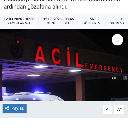
ardından gözaltına alındı.
Ege'den Esintiler
İletişim
12.03.2026 - 10:38
12.03.2026 - 03:46
56
1 DK
YAYINLANMA
GÜNCELLEME
GÖSTERIM
OKUNMA S
Eğitim
Eğlence
Ekonomi
Forum
Gerçeğin İzinde
Gün Başlıyor
Paylaş
-
+
A
A
Gün Bitiyor
Gün Ortası