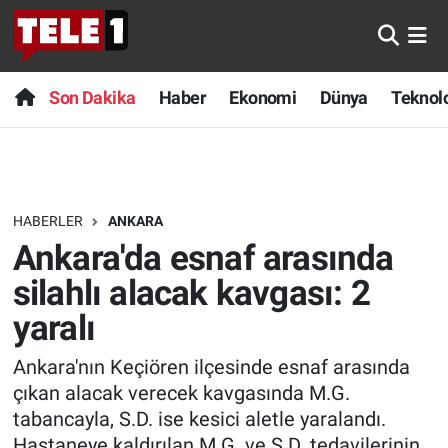
Anında Manşet
Son Dakika
Nöbetçi Eczaneler
Son Dakika
Haber
Ekonomi
Dünya
Teknolo
Başka Sohbetler
Haber
Hava Durumu
Belgesel
Ekonomi
Namaz Vakitleri
HABERLER
ANKARA
Bilim turu
Dünya
Trafik Durumu
Ankara'da esnaf arasında
Bilim ve Teknoloji Evreni
Teknoloji
Süper Lig Puan Durumu ve Fikstür
silahlı alacak kavgası: 2
yaralı
Doğa Konuşuyor
Sağlık
Tüm Manşetler
Ankara'nın Keçiören ilçesinde esnaf arasında
Dünya
Spor
Son Dakika Haberleri
çıkan alacak verecek kavgasında M.G.
tabancayla, S.D. ise kesici aletle yaralandı.
Ege Saati
Yayın Akışı
Haber Arşivi
Hastaneye kaldırılan M.G. ve S.D. tedavilerinin