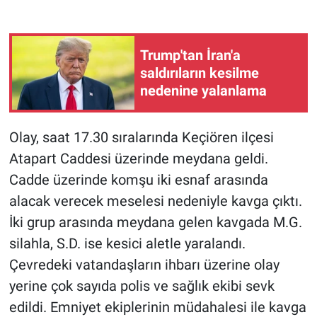
Gündem Özel
Trump'tan İran'a
Günün görüntüsü
saldırıların kesilme
nedenine yalanlama
Haber
Olay, saat 17.30 sıralarında Keçiören ilçesi
İlan
Atapart Caddesi üzerinde meydana geldi.
Kimdir
Cadde üzerinde komşu iki esnaf arasında
alacak verecek meselesi nedeniyle kavga çıktı.
Koronavirüs
İki grup arasında meydana gelen kavgada M.G.
silahla, S.D. ise kesici aletle yaralandı.
Kültür Sanat
Çevredeki vatandaşların ihbarı üzerine olay
yerine çok sayıda polis ve sağlık ekibi sevk
Ne demişti
edildi. Emniyet ekiplerinin müdahalesi ile kavga