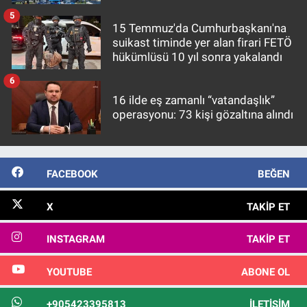
5
15 Temmuz'da Cumhurbaşkanı'na
suikast timinde yer alan firari FETÖ
hükümlüsü 10 yıl sonra yakalandı
6
16 ilde eş zamanlı “vatandaşlık”
operasyonu: 73 kişi gözaltına alındı
FACEBOOK
BEĞEN
X
TAKIP ET
INSTAGRAM
TAKIP ET
YOUTUBE
ABONE OL
+905423395813
İLETIŞIM