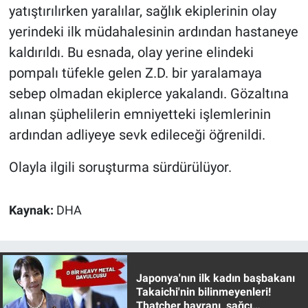
Nedir
yatıştırılırken yaralılar, sağlık ekiplerinin olay
yerindeki ilk müdahalesinin ardından hastaneye
Popüler
kaldırıldı. Bu esnada, olay yerine elindeki
pompalı tüfekle gelen Z.D. bir yaralamaya
Programlar
sebep olmadan ekiplerce yakalandı. Gözaltına
Sağlık
alınan şüphelilerin emniyetteki işlemlerinin
ardından adliyeye sevk edileceği öğrenildi.
Spor
Olayla ilgili soruşturma sürdürülüyor.
Teknoloji
Kaynak:
DHA
Türkiye'nin Geleceği
Türkiye'nin Gündemi
Japonya'nın ilk kadın başbakanı
Yerel Gündem
Takaichi'nin bilinmeyenleri!
Thatcher hayranı, sağcı