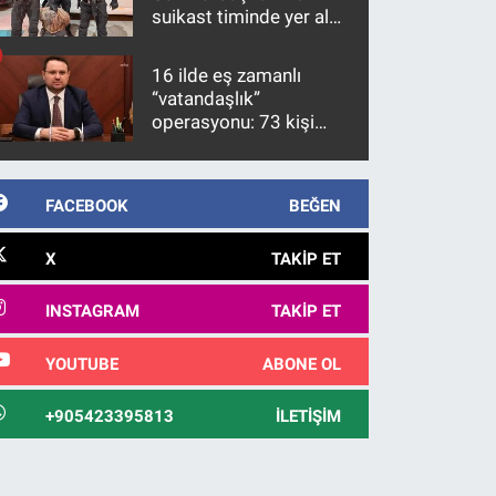
suikast timinde yer alan
firari FETÖ hükümlüsü
10 yıl sonra yakalandı
16 ilde eş zamanlı
“vatandaşlık”
operasyonu: 73 kişi
gözaltına alındı
FACEBOOK
BEĞEN
X
TAKIP ET
INSTAGRAM
TAKIP ET
YOUTUBE
ABONE OL
+905423395813
İLETIŞIM