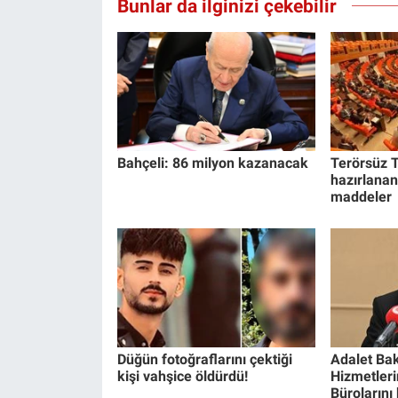
Bunlar da ilginizi çekebilir
Yerel Yaşam
Canlı Yayın
Bahçeli: 86 milyon kazanacak
Terörsüz T
hazırlanan
maddeler
Düğün fotoğraflarını çektiği
Adalet Bak
kişi vahşice öldürdü!
Hizmetlerin
Bürolarını