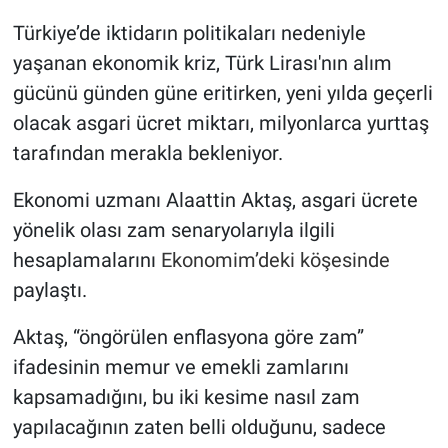
Türkiye’de iktidarın politikaları nedeniyle
Gündem Özel
yaşanan ekonomik kriz, Türk Lirası'nın alım
gücünü günden güne eritirken, yeni yılda geçerli
Günün görüntüsü
olacak asgari ücret miktarı, milyonlarca yurttaş
Haber
tarafından merakla bekleniyor.
Ekonomi uzmanı Alaattin Aktaş, asgari ücrete
İlan
yönelik olası zam senaryolarıyla ilgili
Kimdir
hesaplamalarını
Ekonomim’deki köşesinde
paylaştı.
Koronavirüs
Aktaş, “öngörülen enflasyona göre zam”
Kültür Sanat
ifadesinin memur ve emekli zamlarını
kapsamadığını, bu iki kesime nasıl zam
Ne demişti
yapılacağının zaten belli olduğunu, sadece