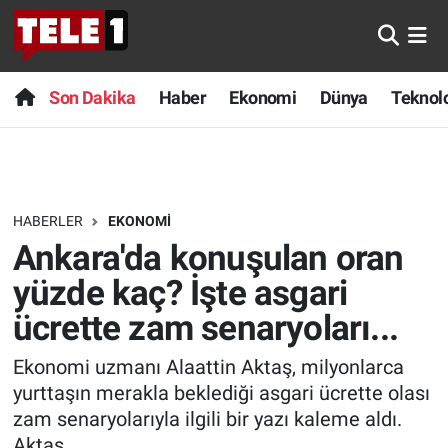
Anında Manşet
Son Dakika
Nöbetçi Eczaneler
Son Dakika
Haber
Ekonomi
Dünya
Teknolo
Başka Sohbetler
Haber
Hava Durumu
Belgesel
Ekonomi
Namaz Vakitleri
HABERLER
EKONOMI
Bilim turu
Dünya
Trafik Durumu
Ankara'da konuşulan oran
Bilim ve Teknoloji Evreni
Teknoloji
Süper Lig Puan Durumu ve Fikstür
yüzde kaç? İşte asgari
ücrette zam senaryoları...
Doğa Konuşuyor
Sağlık
Tüm Manşetler
Ekonomi uzmanı Alaattin Aktaş, milyonlarca
Dünya
Spor
Son Dakika Haberleri
yurttaşın merakla beklediği asgari ücrette olası
zam senaryolarıyla ilgili bir yazı kaleme aldı.
Ege Saati
Yayın Akışı
Haber Arşivi
Aktaş,