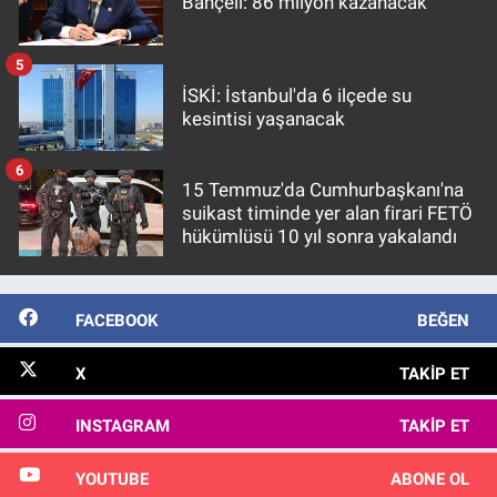
Bahçeli: 86 milyon kazanacak
5
İSKİ: İstanbul'da 6 ilçede su
kesintisi yaşanacak
6
15 Temmuz'da Cumhurbaşkanı'na
suikast timinde yer alan firari FETÖ
hükümlüsü 10 yıl sonra yakalandı
FACEBOOK
BEĞEN
X
TAKIP ET
INSTAGRAM
TAKIP ET
YOUTUBE
ABONE OL