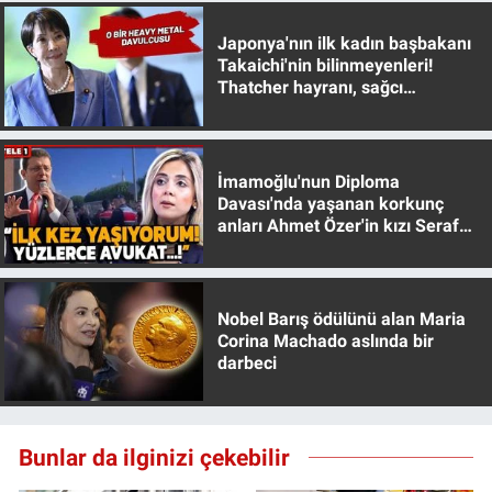
Japonya'nın ilk kadın başbakanı
Takaichi'nin bilinmeyenleri!
Thatcher hayranı, sağcı
muhafazakar
İmamoğlu'nun Diploma
Davası'nda yaşanan korkunç
anları Ahmet Özer'in kızı Seraf
Özer anlattı!
Nobel Barış ödülünü alan Maria
Corina Machado aslında bir
darbeci
Bunlar da ilginizi çekebilir