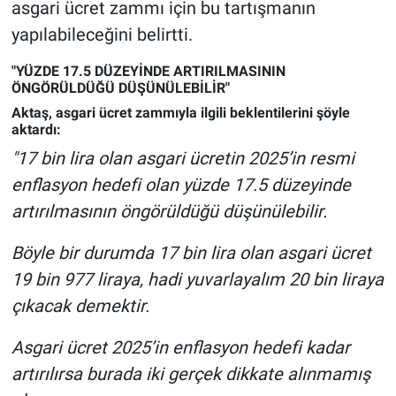
Nedir
asgari ücret zammı için bu tartışmanın
yapılabileceğini belirtti.
Popüler
"YÜZDE 17.5 DÜZEYİNDE ARTIRILMASININ
ÖNGÖRÜLDÜĞÜ DÜŞÜNÜLEBİLİR"
Programlar
Aktaş, asgari ücret zammıyla ilgili beklentilerini şöyle
aktardı:
Sağlık
"17 bin lira olan asgari ücretin 2025’in resmi
enflasyon hedefi olan yüzde 17.5 düzeyinde
Spor
artırılmasının öngörüldüğü düşünülebilir.
Teknoloji
Böyle bir durumda 17 bin lira olan asgari ücret
Türkiye'nin Geleceği
19 bin 977 liraya, hadi yuvarlayalım 20 bin liraya
çıkacak demektir.
Türkiye'nin Gündemi
Asgari ücret 2025’in enflasyon hedefi kadar
Yerel Gündem
artırılırsa burada iki gerçek dikkate alınmamış