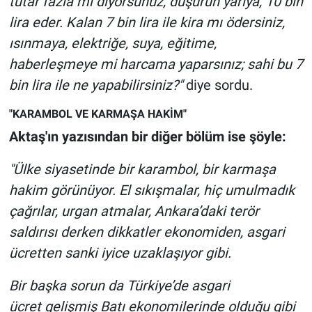
tutar fazla mı diyorsunuz, düşürün yarıya, 10 bin
lira eder. Kalan 7 bin lira ile kira mı ödersiniz,
ısınmaya, elektriğe, suya, eğitime,
haberleşmeye mi harcama yaparsınız; sahi bu 7
bin lira ile ne yapabilirsiniz?"
diye sordu.
"KARAMBOL VE KARMAŞA HAKİM"
Aktaş'ın yazısından bir diğer bölüm ise şöyle:
"Ülke siyasetinde bir karambol, bir karmaşa
hakim görünüyor. El sıkışmalar, hiç umulmadık
çağrılar, urgan atmalar, Ankara’daki terör
saldırısı derken dikkatler ekonomiden, asgari
ücretten sanki iyice uzaklaşıyor gibi.
Bir başka sorun da Türkiye’de asgari
ücret gelişmiş Batı ekonomilerinde olduğu gibi