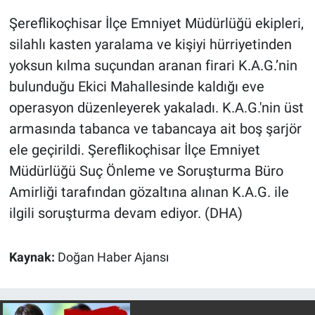
Şereflikoçhisar İlçe Emniyet Müdürlüğü ekipleri,
Gündem Özel
silahlı kasten yaralama ve kişiyi hürriyetinden
yoksun kılma suçundan aranan firari K.A.G.’nin
Günün görüntüsü
bulunduğu Ekici Mahallesinde kaldığı eve
Haber
operasyon düzenleyerek yakaladı. K.A.G.'nin üst
armasında tabanca ve tabancaya ait boş şarjör
İlan
ele geçirildi. Şereflikoçhisar İlçe Emniyet
Müdürlüğü Suç Önleme ve Soruşturma Büro
Kimdir
Amirliği tarafından gözaltına alınan K.A.G. ile
ilgili soruşturma devam ediyor. (DHA)
Koronavirüs
Kültür Sanat
Kaynak:
Doğan Haber Ajansı
Ne demişti