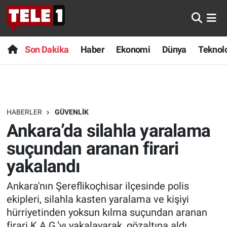
Anında Manşet
Son Dakika
Nöbetçi Eczaneler
Son Dakika
Haber
Ekonomi
Dünya
Teknolo
Başka Sohbetler
Haber
Hava Durumu
Belgesel
Ekonomi
Namaz Vakitleri
HABERLER
GÜVENLIK
Bilim turu
Dünya
Trafik Durumu
Ankara’da silahla yaralama
Bilim ve Teknoloji Evreni
Teknoloji
Süper Lig Puan Durumu ve Fikstür
suçundan aranan firari
yakalandı
Doğa Konuşuyor
Sağlık
Tüm Manşetler
Ankara'nın Şereflikoçhisar ilçesinde polis
Dünya
Spor
Son Dakika Haberleri
ekipleri, silahla kasten yaralama ve kişiyi
hürriyetinden yoksun kılma suçundan aranan
Ege Saati
Yayın Akışı
Haber Arşivi
firari K.A.G.’yı yakalayarak, gözaltına aldı.