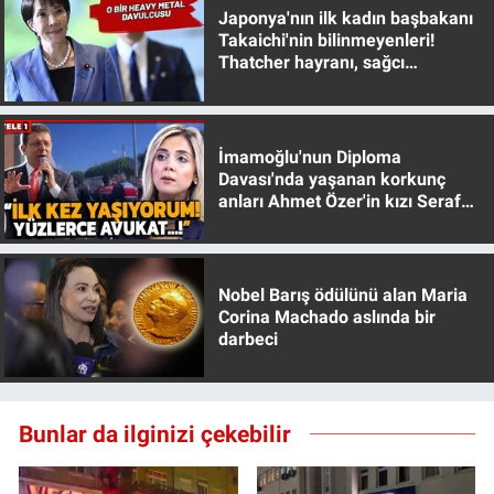
Nedir
Japonya'nın ilk kadın başbakanı
Takaichi'nin bilinmeyenleri!
Thatcher hayranı, sağcı
Popüler
muhafazakar
Programlar
İmamoğlu'nun Diploma
Sağlık
Davası'nda yaşanan korkunç
anları Ahmet Özer'in kızı Seraf
Özer anlattı!
Spor
Teknoloji
Nobel Barış ödülünü alan Maria
Corina Machado aslında bir
darbeci
Türkiye'nin Geleceği
Türkiye'nin Gündemi
Bunlar da ilginizi çekebilir
Yerel Gündem