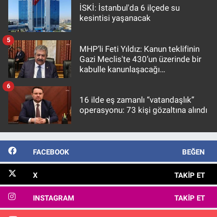
İSKİ: İstanbul'da 6 ilçede su
kesintisi yaşanacak
5
MHP’li Feti Yıldız: Kanun teklifinin
Gazi Meclis'te 430’un üzerinde bir
kabulle kanunlaşacağı
görülmektedir
6
16 ilde eş zamanlı “vatandaşlık”
operasyonu: 73 kişi gözaltına alındı
FACEBOOK
BEĞEN
X
TAKIP ET
INSTAGRAM
TAKIP ET