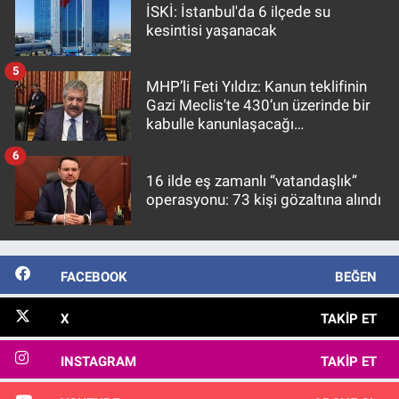
İSKİ: İstanbul'da 6 ilçede su
kesintisi yaşanacak
5
MHP’li Feti Yıldız: Kanun teklifinin
Gazi Meclis'te 430’un üzerinde bir
kabulle kanunlaşacağı
görülmektedir
6
16 ilde eş zamanlı “vatandaşlık”
operasyonu: 73 kişi gözaltına alındı
FACEBOOK
BEĞEN
X
TAKIP ET
INSTAGRAM
TAKIP ET