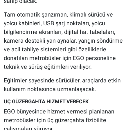
sahip olacak.
Nedir
Tam otomatik şanzıman, klimalı sürücü ve
Popüler
yolcu kabinleri, USB şarj noktaları, yolcu
bilgilendirme ekranları, dijital hat tabelaları,
Programlar
kamera destekli yan aynalar, yangın söndürme
Sağlık
ve acil tahliye sistemleri gibi özelliklerle
donatılan metrobüsler için EGO personeline
Spor
teknik ve sürüş eğitimleri veriliyor.
Teknoloji
Eğitimler sayesinde sürücüler, araçlarda etkin
kullanım noktasında uzmanlaşacak.
Türkiye'nin Geleceği
ÜÇ GÜZERGAHTA HİZMET VERECEK
Türkiye'nin Gündemi
EGO bünyesinde hizmet vermesi planlanan
metrobüsler için üç güzergahta fizibilite
Yerel Gündem
çalışmaları sürüyor.