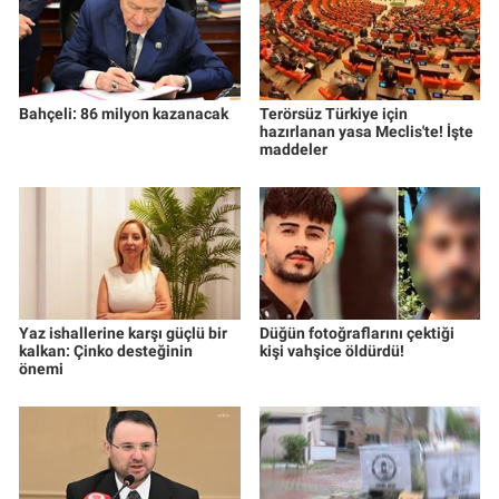
Bahçeli: 86 milyon kazanacak
Terörsüz Türkiye için
hazırlanan yasa Meclis'te! İşte
maddeler
Yaz ishallerine karşı güçlü bir
Düğün fotoğraflarını çektiği
kalkan: Çinko desteğinin
kişi vahşice öldürdü!
önemi