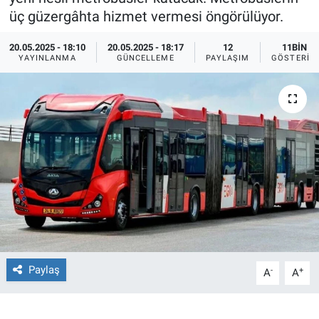
üç güzergâhta hizmet vermesi öngörülüyor.
Ege'den Esintiler
İletişim
20.05.2025 - 18:10
20.05.2025 - 18:17
12
11BIN
YAYINLANMA
GÜNCELLEME
PAYLAŞIM
GÖSTERIM
Eğitim
Eğlence
Ekonomi
Forum
Gerçeğin İzinde
Gün Başlıyor
Paylaş
-
+
A
A
Gün Bitiyor
Gün Ortası