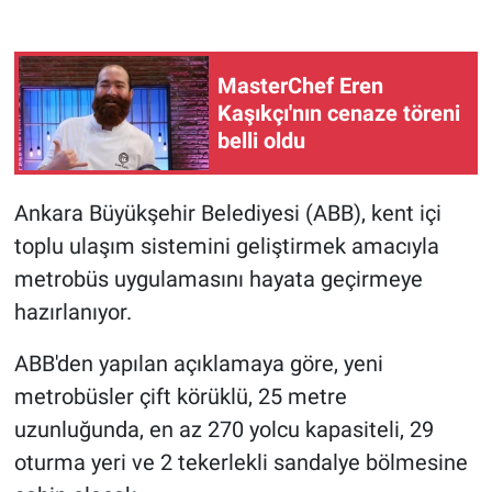
Gündem Özel
MasterChef Eren
Günün görüntüsü
Kaşıkçı'nın cenaze töreni
belli oldu
Haber
Ankara Büyükşehir Belediyesi (ABB), kent içi
İlan
toplu ulaşım sistemini geliştirmek amacıyla
Kimdir
metrobüs uygulamasını hayata geçirmeye
hazırlanıyor.
Koronavirüs
ABB'den yapılan açıklamaya göre, yeni
Kültür Sanat
metrobüsler çift körüklü, 25 metre
uzunluğunda, en az 270 yolcu kapasiteli, 29
Ne demişti
oturma yeri ve 2 tekerlekli sandalye bölmesine