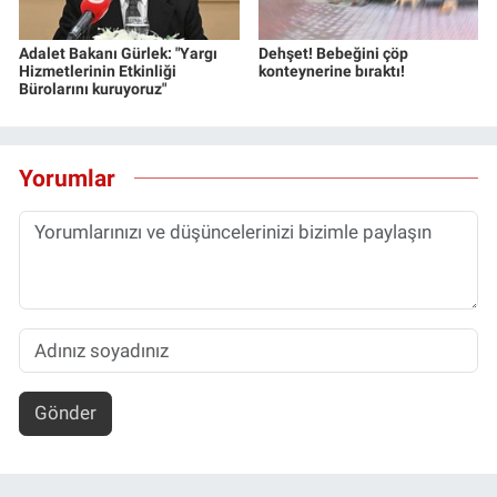
Adalet Bakanı Gürlek: "Yargı
Dehşet! Bebeğini çöp
Hizmetlerinin Etkinliği
konteynerine bıraktı!
Bürolarını kuruyoruz"
Yorumlar
Gönder