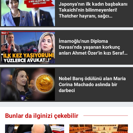
Japonya'nın ilk kadın başbakanı
Takaichi'nin bilinmeyenleri!
Thatcher hayranı, sağcı
muhafazakar
İmamoğlu'nun Diploma
Davası'nda yaşanan korkunç
anları Ahmet Özer'in kızı Seraf
Özer anlattı!
Nobel Barış ödülünü alan Maria
Corina Machado aslında bir
darbeci
Bunlar da ilginizi çekebilir