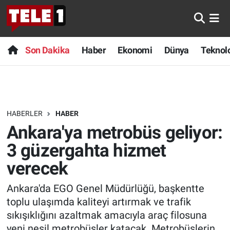
Anında Manşet
Son Dakika
Nöbetçi Eczaneler
Son Dakika
Haber
Ekonomi
Dünya
Teknolo
Başka Sohbetler
Haber
Hava Durumu
Belgesel
Ekonomi
Namaz Vakitleri
HABERLER
HABER
Bilim turu
Dünya
Trafik Durumu
Ankara'ya metrobüs geliyor:
Bilim ve Teknoloji Evreni
Teknoloji
Süper Lig Puan Durumu ve Fikstür
3 güzergahta hizmet
verecek
Doğa Konuşuyor
Sağlık
Tüm Manşetler
Ankara'da EGO Genel Müdürlüğü, başkentte
Dünya
Spor
Son Dakika Haberleri
toplu ulaşımda kaliteyi artırmak ve trafik
sıkışıklığını azaltmak amacıyla araç filosuna
Ege Saati
Yayın Akışı
Haber Arşivi
yeni nesil metrobüsler katacak. Metrobüslerin