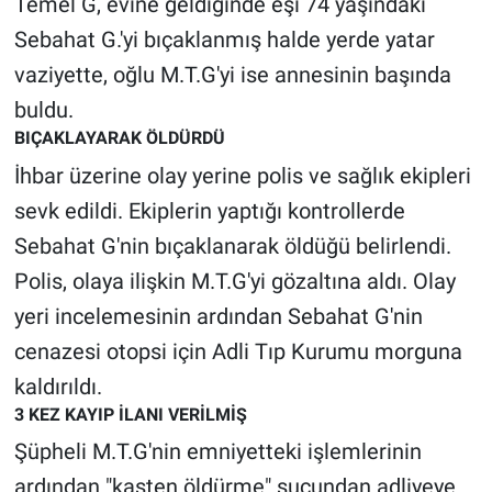
Temel G, evine geldiğinde eşi 74 yaşındaki
Sebahat G.'yi bıçaklanmış halde yerde yatar
Gündem Özel
vaziyette, oğlu M.T.G'yi ise annesinin başında
Günün görüntüsü
buldu.
BIÇAKLAYARAK ÖLDÜRDÜ
Haber
İhbar üzerine olay yerine polis ve sağlık ekipleri
sevk edildi. Ekiplerin yaptığı kontrollerde
İlan
Sebahat G'nin bıçaklanarak öldüğü belirlendi.
Kimdir
Polis, olaya ilişkin M.T.G'yi gözaltına aldı. Olay
yeri incelemesinin ardından Sebahat G'nin
Koronavirüs
cenazesi otopsi için Adli Tıp Kurumu morguna
kaldırıldı.
Kültür Sanat
3 KEZ KAYIP İLANI VERİLMİŞ
Ne demişti
Şüpheli M.T.G'nin emniyetteki işlemlerinin
ardından "kasten öldürme" suçundan adliyeye