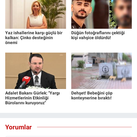
Yaz ishallerine karşı güçlü bir
Düğün fotoğraflarını çektiği
kalkan: Çinko desteğinin
kişi vahşice öldürdü!
önemi
Adalet Bakanı Gürlek: "Yargı
Dehşet! Bebeğini çöp
Hizmetlerinin Etkinliği
konteynerine bıraktı!
Bürolarını kuruyoruz"
Yorumlar