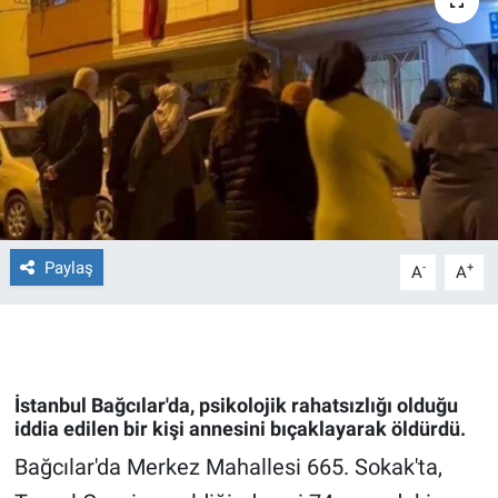
Ege'den Esintiler
İletişim
Eğitim
Eğlence
Ekonomi
Forum
Paylaş
-
+
A
A
Gerçeğin İzinde
Gün Başlıyor
İstanbul Bağcılar'da, psikolojik rahatsızlığı olduğu
iddia edilen bir kişi annesini bıçaklayarak öldürdü.
Gün Bitiyor
Bağcılar'da Merkez Mahallesi 665. Sokak'ta,
Gün Ortası