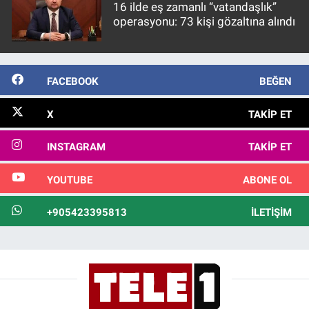
16 ilde eş zamanlı “vatandaşlık”
operasyonu: 73 kişi gözaltına alındı
FACEBOOK
BEĞEN
X
TAKIP ET
INSTAGRAM
TAKIP ET
YOUTUBE
ABONE OL
+905423395813
İLETIŞIM