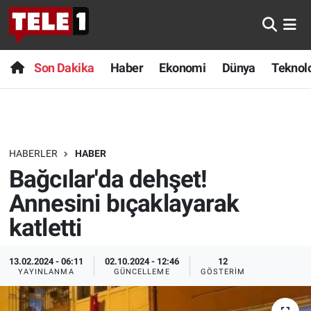
Anında Manşet
Son Dakika
Nöbetçi Eczaneler
Son Dakika
Haber
Ekonomi
Dünya
Teknolo
Başka Sohbetler
Haber
Hava Durumu
Belgesel
Ekonomi
Namaz Vakitleri
HABERLER
HABER
Bilim turu
Dünya
Trafik Durumu
Bağcılar'da dehşet!
Bilim ve Teknoloji Evreni
Teknoloji
Süper Lig Puan Durumu ve Fikstür
Annesini bıçaklayarak
katletti
Doğa Konuşuyor
Sağlık
Tüm Manşetler
13.02.2024 - 06:11
02.10.2024 - 12:46
12
Dünya
Spor
Son Dakika Haberleri
YAYINLANMA
GÜNCELLEME
GÖSTERIM
Ege Saati
Yayın Akışı
Haber Arşivi