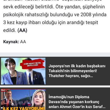
Nedir
sevk edileceği belirtildi. Öte yandan, şüphelinin
psikolojik rahatsızlığı bulunduğu ve 2008 yılında
Popüler
3 kez kayıp ihbarı olduğu için arandığı tespit
Programlar
edildi.
(AA)
Sağlık
Kaynak:
AA
Spor
Teknoloji
Japonya'nın ilk kadın başbakanı
Takaichi'nin bilinmeyenleri!
Thatcher hayranı, sağcı
Türkiye'nin Geleceği
muhafazakar
Türkiye'nin Gündemi
İmamoğlu'nun Diploma
Davası'nda yaşanan korkunç
Yerel Gündem
anları Ahmet Özer'in kızı Seraf