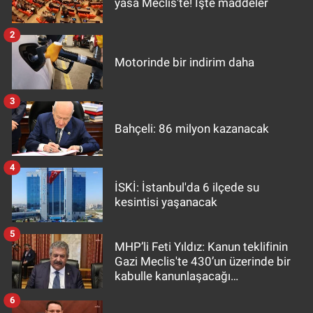
yasa Meclis'te! İşte maddeler
2
Motorinde bir indirim daha
3
Bahçeli: 86 milyon kazanacak
4
İSKİ: İstanbul'da 6 ilçede su
kesintisi yaşanacak
5
MHP’li Feti Yıldız: Kanun teklifinin
Gazi Meclis'te 430’un üzerinde bir
kabulle kanunlaşacağı
görülmektedir
6