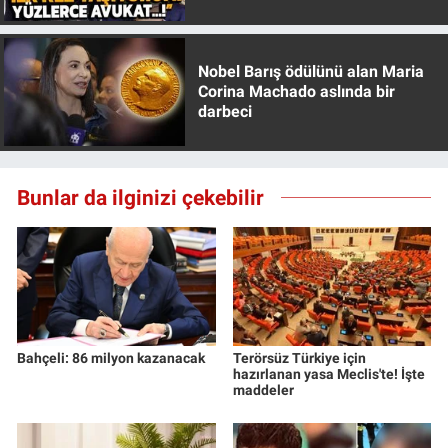
Özer anlattı!
Yerel Yaşam
Canlı Yayın
Nobel Barış ödülünü alan Maria
Corina Machado aslında bir
darbeci
Bunlar da ilginizi çekebilir
Bahçeli: 86 milyon kazanacak
Terörsüz Türkiye için
hazırlanan yasa Meclis'te! İşte
maddeler