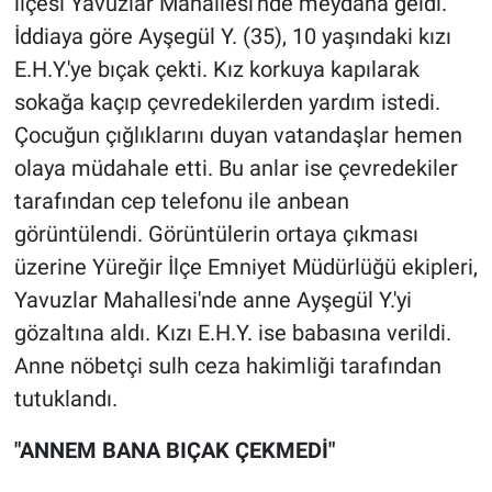
ilçesi Yavuzlar Mahallesi'nde meydana geldi.
Nedir
İddiaya göre Ayşegül Y. (35), 10 yaşındaki kızı
Popüler
E.H.Y.'ye bıçak çekti. Kız korkuya kapılarak
sokağa kaçıp çevredekilerden yardım istedi.
Programlar
Çocuğun çığlıklarını duyan vatandaşlar hemen
olaya müdahale etti. Bu anlar ise çevredekiler
Sağlık
tarafından cep telefonu ile anbean
Spor
görüntülendi. Görüntülerin ortaya çıkması
üzerine Yüreğir İlçe Emniyet Müdürlüğü ekipleri,
Teknoloji
Yavuzlar Mahallesi'nde anne Ayşegül Y.'yi
gözaltına aldı. Kızı E.H.Y. ise babasına verildi.
Türkiye'nin Geleceği
Anne nöbetçi sulh ceza hakimliği tarafından
tutuklandı.
Türkiye'nin Gündemi
"ANNEM BANA BIÇAK ÇEKMEDİ"
Yerel Gündem