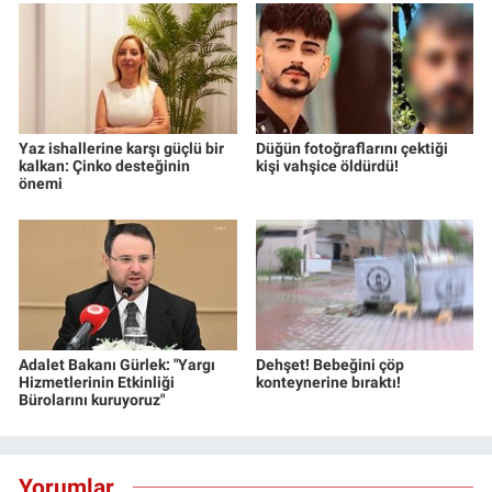
Yaz ishallerine karşı güçlü bir
Düğün fotoğraflarını çektiği
kalkan: Çinko desteğinin
kişi vahşice öldürdü!
önemi
Adalet Bakanı Gürlek: "Yargı
Dehşet! Bebeğini çöp
Hizmetlerinin Etkinliği
konteynerine bıraktı!
Bürolarını kuruyoruz"
Yorumlar