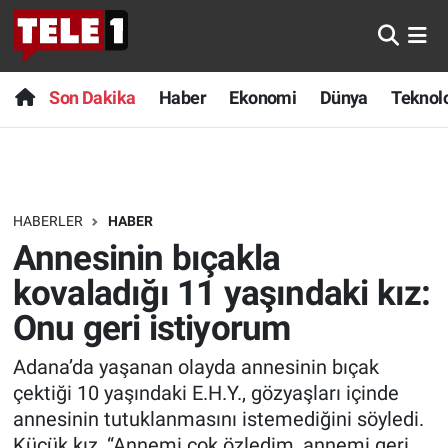
Anında Manşet
Son Dakika
Nöbetçi Eczaneler
Son Dakika
Haber
Ekonomi
Dünya
Teknolo
Başka Sohbetler
Haber
Hava Durumu
Belgesel
Ekonomi
Namaz Vakitleri
HABERLER
HABER
Bilim turu
Dünya
Trafik Durumu
Annesinin bıçakla
Bilim ve Teknoloji Evreni
Teknoloji
Süper Lig Puan Durumu ve Fikstür
kovaladığı 11 yaşındaki kız:
Onu geri istiyorum
Doğa Konuşuyor
Sağlık
Tüm Manşetler
Adana’da yaşanan olayda annesinin bıçak
Dünya
Spor
Son Dakika Haberleri
çektiği 10 yaşındaki E.H.Y., gözyaşları içinde
annesinin tutuklanmasını istemediğini söyledi.
Ege Saati
Yayın Akışı
Haber Arşivi
Küçük kız, “Annemi çok özledim, annemi geri