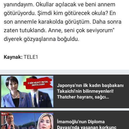
yanındayım. Okullar açılacak ve beni annem
götürüyordu. Şimdi kim götürecek okula? En
son annemle karakolda görüştüm. Daha sonra
zaten tutuklandı. Anne, seni çok seviyorum"
diyerek gözyaşlarına boğuldu.
Kaynak:
TELE1
Japonya'nın ilk kadın başbakanı
Takaichi'nin bilinmeyenleri!
Thatcher hayranı, sağcı
muhafazakar
İmamoğlu'nun Diploma
Davası'nda yaşanan korkunç