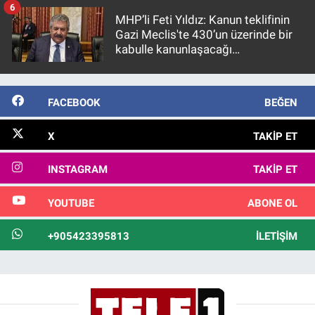
6
MHP’li Feti Yıldız: Kanun teklifinin
Gazi Meclis'te 430’un üzerinde bir
kabulle kanunlaşacağı
görülmektedir
FACEBOOK
BEĞEN
X
TAKIP ET
INSTAGRAM
TAKIP ET
YOUTUBE
ABONE OL
+905423395813
İLETIŞIM