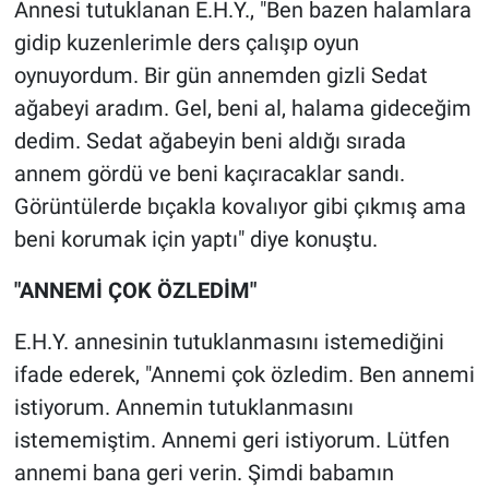
Annesi tutuklanan E.H.Y., "Ben bazen halamlara
Yerel Yaşam
gidip kuzenlerimle ders çalışıp oyun
oynuyordum. Bir gün annemden gizli Sedat
Canlı Yayın
ağabeyi aradım. Gel, beni al, halama gideceğim
dedim. Sedat ağabeyin beni aldığı sırada
annem gördü ve beni kaçıracaklar sandı.
Görüntülerde bıçakla kovalıyor gibi çıkmış ama
beni korumak için yaptı" diye konuştu.
"ANNEMİ ÇOK ÖZLEDİM"
E.H.Y. annesinin tutuklanmasını istemediğini
ifade ederek, "Annemi çok özledim. Ben annemi
istiyorum. Annemin tutuklanmasını
istememiştim. Annemi geri istiyorum. Lütfen
annemi bana geri verin. Şimdi babamın