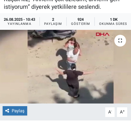
istiyorum” diyerek yetkililere seslendi.
Ege'den Esintiler
İletişim
26.08.2025 - 10:43
2
924
1 DK
YAYINLANMA
PAYLAŞIM
GÖSTERIM
OKUNMA SÜRESI
Eğitim
Eğlence
Ekonomi
Forum
Gerçeğin İzinde
Gün Başlıyor
Paylaş
-
+
A
A
Gün Bitiyor
Gün Ortası