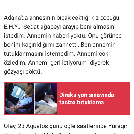
Gündem Özel
Adana'da annesinin bıçak çektiği kız çocuğu
E.H.Y., "Sedat ağabeyi arayıp beni almasını
Günün görüntüsü
istedim. Annemin haberi yoktu. Onu görünce
benim kaçırıldığımı zannetti. Ben annemin
Haber
tutuklanmasını istemedim. Annemi çok
İlan
özledim. Annemi geri istiyorum" diyerek
gözyaşı döktü.
Kimdir
Koronavirüs
Direksiyon sınavında
tacize tutuklama
Kültür Sanat
Ne demişti
Olay, 23 Ağustos günü öğle saatlerinde Yüreğir