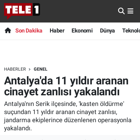
Anında Manşet
Son Dakika
Nöbetçi Eczaneler
Son Dakika
Haber
Ekonomi
Dünya
Teknolo
Başka Sohbetler
Haber
Hava Durumu
Belgesel
Ekonomi
Namaz Vakitleri
HABERLER
GENEL
Bilim turu
Dünya
Trafik Durumu
Antalya'da 11 yıldır aranan
Bilim ve Teknoloji Evreni
Teknoloji
Süper Lig Puan Durumu ve Fikstür
cinayet zanlısı yakalandı
Antalya'nın Serik ilçesinde, 'kasten öldürme'
Doğa Konuşuyor
Sağlık
Tüm Manşetler
suçundan 11 yıldır aranan cinayet zanlısı,
Dünya
Spor
Son Dakika Haberleri
jandarma ekiplerince düzenlenen operasyonla
yakalandı.
Ege Saati
Yayın Akışı
Haber Arşivi