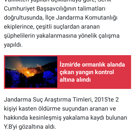
Cumhuriyet Başsavcılığının talimatları
Gündem Özel
doğrultusunda, İlçe Jandarma Komutanlığı
ekiplerince, çeşitli suçlardan aranan
Günün görüntüsü
şüphelilerin yakalanmasına yönelik çalışma
yapıldı.
Haber
İlan
İzmir'de ormanlık alanda
çıkan yangın kontrol
Kimdir
altına alındı
Koronavirüs
Jandarma Suç Araştırma Timleri, 2015'te 2
Kültür Sanat
kişiyi kasten öldürme suçundan aranan ve
hakkında kesinleşmiş yakalama kaydı bulunan
Ne demişti
Y.B'yi gözaltına aldı.