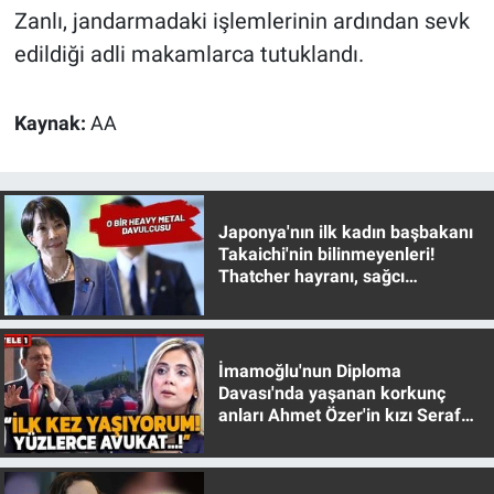
Nedir
Zanlı, jandarmadaki işlemlerinin ardından sevk
edildiği adli makamlarca tutuklandı.
Popüler
Programlar
Kaynak:
AA
Sağlık
Spor
Japonya'nın ilk kadın başbakanı
Takaichi'nin bilinmeyenleri!
Thatcher hayranı, sağcı
Teknoloji
muhafazakar
Türkiye'nin Geleceği
İmamoğlu'nun Diploma
Davası'nda yaşanan korkunç
Türkiye'nin Gündemi
anları Ahmet Özer'in kızı Seraf
Özer anlattı!
Yerel Gündem