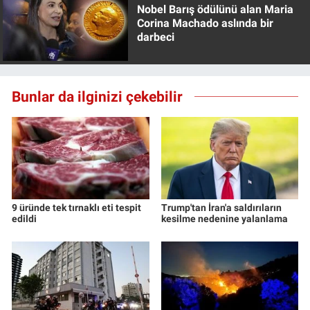
Nobel Barış ödülünü alan Maria
Yerel Yaşam
Corina Machado aslında bir
darbeci
Canlı Yayın
Bunlar da ilginizi çekebilir
9 üründe tek tırnaklı eti tespit
Trump'tan İran'a saldırıların
edildi
kesilme nedenine yalanlama