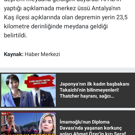
yaptığı açıklamada merkez üssü Antalya'nın
Gündem Özel
Kaş ilçesi açıklarında olan depremin yerin 23,5
kilometre derinliğinde meydana geldiği
Günün görüntüsü
belirtildi.
Haber
Kaynak:
Haber Merkezi
İlan
Kimdir
Japonya'nın ilk kadın başbakanı
Takaichi'nin bilinmeyenleri!
Koronavirüs
Thatcher hayranı, sağcı
muhafazakar
Kültür Sanat
Ne demişti
İmamoğlu'nun Diploma
Davası'nda yaşanan korkunç
anları Ahmet Özer'in kızı Seraf