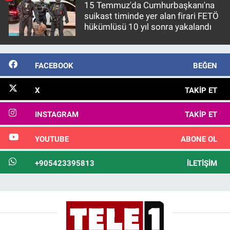
15 Temmuz'da Cumhurbaşkanı'na
suikast timinde yer alan firari FETÖ
hükümlüsü 10 yıl sonra yakalandı
FACEBOOK
BEĞEN
X
TAKIP ET
INSTAGRAM
TAKIP ET
YOUTUBE
ABONE OL
+905423395813
İLETIŞIM