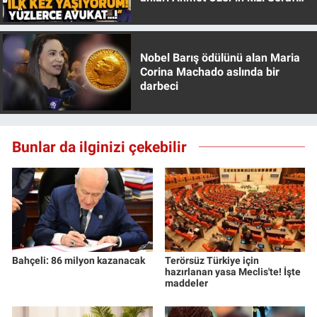
Nedir
Özer anlattı!
Popüler
Nobel Barış ödülünü alan Maria
Corina Machado aslında bir
Programlar
darbeci
Sağlık
Bunlar da ilginizi çekebilir
Spor
Teknoloji
Türkiye'nin Geleceği
Türkiye'nin Gündemi
Bahçeli: 86 milyon kazanacak
Terörsüz Türkiye için
hazırlanan yasa Meclis'te! İşte
maddeler
Yerel Gündem