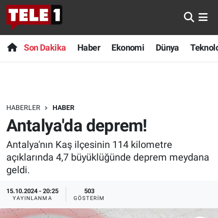
Anında Manşet
Son Dakika
Nöbetçi Eczaneler
Son Dakika
Haber
Ekonomi
Dünya
Teknolo
Başka Sohbetler
Haber
Hava Durumu
Belgesel
Ekonomi
Namaz Vakitleri
HABERLER
HABER
Bilim turu
Dünya
Trafik Durumu
Antalya'da deprem!
Bilim ve Teknoloji Evreni
Teknoloji
Süper Lig Puan Durumu ve Fikstür
Antalya'nın Kaş ilçesinin 114 kilometre
açıklarında 4,7 büyüklüğünde deprem meydana
Doğa Konuşuyor
Sağlık
Tüm Manşetler
geldi.
Dünya
Spor
Son Dakika Haberleri
15.10.2024 - 20:25
503
YAYINLANMA
GÖSTERIM
Ege Saati
Yayın Akışı
Haber Arşivi