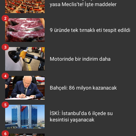
yasa Meclis'te! İşte maddeler
2
9 üründe tek tırnaklı eti tespit edildi
3
Motorinde bir indirim daha
4
Bahçeli: 86 milyon kazanacak
5
İSKİ: İstanbul'da 6 ilçede su
kesintisi yaşanacak
6