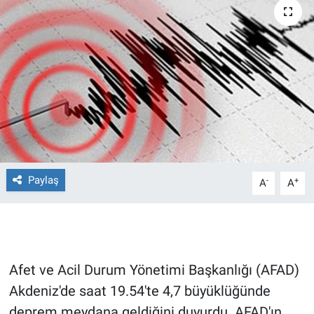
Ege'den Esintiler
İletişim
Eğitim
Eğlence
Ekonomi
Forum
Paylaş
-
+
A
A
Gerçeğin İzinde
Gün Başlıyor
Afet ve Acil Durum Yönetimi Başkanlığı (AFAD)
Gün Bitiyor
Akdeniz'de saat 19.54'te 4,7 büyüklüğünde
deprem meydana geldiğini duyurdu. AFAD'ın
Gün Ortası