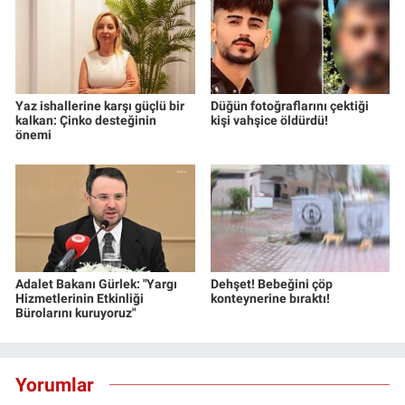
Yerel Yaşam
Canlı Yayın
Yaz ishallerine karşı güçlü bir
Düğün fotoğraflarını çektiği
kalkan: Çinko desteğinin
kişi vahşice öldürdü!
önemi
Adalet Bakanı Gürlek: "Yargı
Dehşet! Bebeğini çöp
Hizmetlerinin Etkinliği
konteynerine bıraktı!
Bürolarını kuruyoruz"
Yorumlar