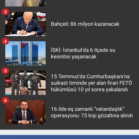
3
Bahçeli: 86 milyon kazanacak
4
İSKİ: İstanbul'da 6 ilçede su
kesintisi yaşanacak
5
15 Temmuz'da Cumhurbaşkanı'na
suikast timinde yer alan firari FETÖ
hükümlüsü 10 yıl sonra yakalandı
6
16 ilde eş zamanlı “vatandaşlık”
operasyonu: 73 kişi gözaltına alındı