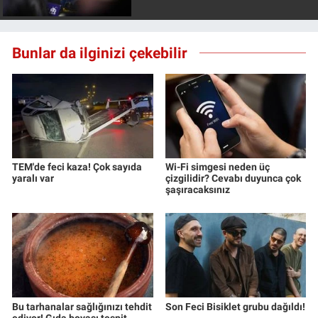
Nedir
Popüler
Bunlar da ilginizi çekebilir
Programlar
Sağlık
Spor
TEM'de feci kaza! Çok sayıda
Wi-Fi simgesi neden üç
yaralı var
çizgilidir? Cevabı duyunca çok
Teknoloji
şaşıracaksınız
Türkiye'nin Geleceği
Türkiye'nin Gündemi
Yerel Gündem
Bu tarhanalar sağlığınızı tehdit
Son Feci Bisiklet grubu dağıldı!
ediyor! Gıda boyası tespit