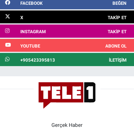
FACEBOOK
BEĞEN
X
TAKIP ET
INSTAGRAM
TAKIP ET
YOUTUBE
ABONE OL
+905423395813
İLETIŞIM
Gerçek Haber