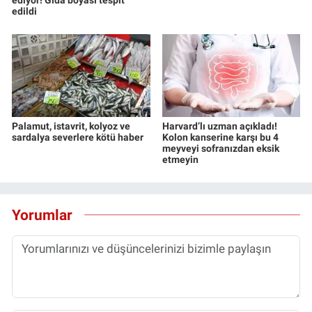
edildi
Yerel Yaşam
Canlı Yayın
Palamut, istavrit, kolyoz ve
Harvard’lı uzman açıkladı!
sardalya severlere kötü haber
Kolon kanserine karşı bu 4
meyveyi sofranızdan eksik
etmeyin
Yorumlar