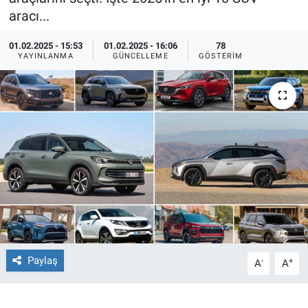
aracı...
Ege'den Esintiler
İletişim
01.02.2025 - 15:53
01.02.2025 - 16:06
78
YAYINLANMA
GÜNCELLEME
GÖSTERIM
Eğitim
Eğlence
Ekonomi
Forum
Gerçeğin İzinde
Gün Başlıyor
Paylaş
-
+
A
A
Gün Bitiyor
Gün Ortası