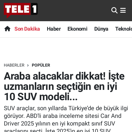
Anında Manşet
Son Dakika
Nöbetçi Eczaneler
Son Dakika
Haber
Ekonomi
Dünya
Teknolo
Başka Sohbetler
Haber
Hava Durumu
Belgesel
Ekonomi
Namaz Vakitleri
HABERLER
POPÜLER
Bilim turu
Dünya
Trafik Durumu
Araba alacaklar dikkat! İşte
Bilim ve Teknoloji Evreni
Teknoloji
Süper Lig Puan Durumu ve Fikstür
uzmanların seçtiğin en iyi
10 SUV modeli...
Doğa Konuşuyor
Sağlık
Tüm Manşetler
SUV araçlar, son yıllarda Türkiye’de de büyük ilgi
Dünya
Spor
Son Dakika Haberleri
görüyor. ABD'li araba inceleme sitesi Car And
Driver 2025 yılının en iyi kompakt sınıf SUV
Ege Saati
Yayın Akışı
Haber Arşivi
araçlarını seçti. İşte 2025'in en iyi 10 SUV