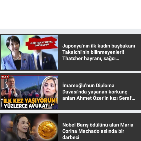
Gündem Özel
Günün görüntüsü
Japonya'nın ilk kadın başbakanı
Haber
Takaichi'nin bilinmeyenleri!
Thatcher hayranı, sağcı
İlan
muhafazakar
Kimdir
İmamoğlu'nun Diploma
Davası'nda yaşanan korkunç
Koronavirüs
anları Ahmet Özer'in kızı Seraf
Özer anlattı!
Kültür Sanat
Nobel Barış ödülünü alan Maria
Ne demişti
Corina Machado aslında bir
darbeci