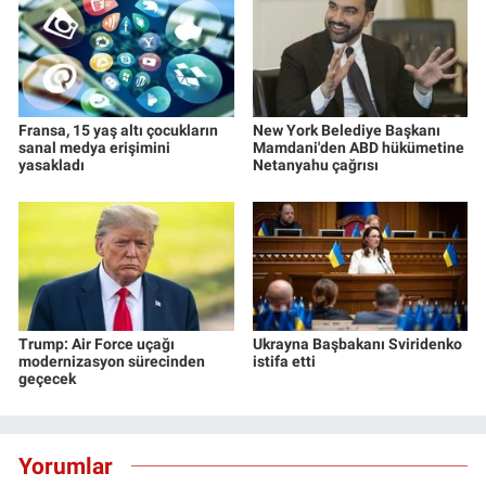
Fransa, 15 yaş altı çocukların
New York Belediye Başkanı
sanal medya erişimini
Mamdani'den ABD hükümetine
yasakladı
Netanyahu çağrısı
Trump: Air Force uçağı
Ukrayna Başbakanı Sviridenko
modernizasyon sürecinden
istifa etti
geçecek
Yorumlar