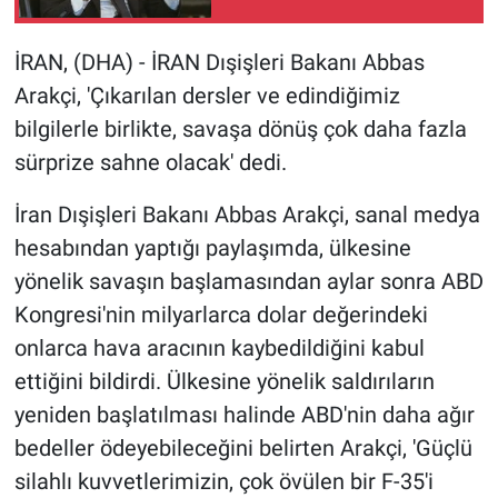
Netanyahu çağrısı
Gündem Özel
İRAN, (DHA) - İRAN Dışişleri Bakanı Abbas
Arakçi, 'Çıkarılan dersler ve edindiğimiz
Günün görüntüsü
bilgilerle birlikte, savaşa dönüş çok daha fazla
sürprize sahne olacak' dedi.
Haber
İran Dışişleri Bakanı Abbas Arakçi, sanal medya
İlan
hesabından yaptığı paylaşımda, ülkesine
yönelik savaşın başlamasından aylar sonra ABD
Kimdir
Kongresi'nin milyarlarca dolar değerindeki
Koronavirüs
onlarca hava aracının kaybedildiğini kabul
ettiğini bildirdi. Ülkesine yönelik saldırıların
Kültür Sanat
yeniden başlatılması halinde ABD'nin daha ağır
bedeller ödeyebileceğini belirten Arakçi, 'Güçlü
Ne demişti
silahlı kuvvetlerimizin, çok övülen bir F-35'i