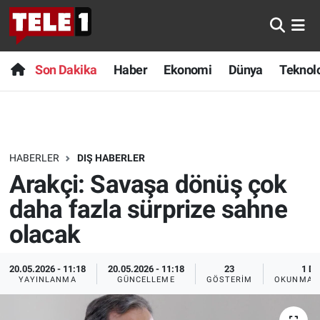
Anında Manşet
Son Dakika
Nöbetçi Eczaneler
Son Dakika
Haber
Ekonomi
Dünya
Teknolo
Başka Sohbetler
Haber
Hava Durumu
Belgesel
Ekonomi
Namaz Vakitleri
HABERLER
DIŞ HABERLER
Bilim turu
Dünya
Trafik Durumu
Arakçi: Savaşa dönüş çok
Bilim ve Teknoloji Evreni
Teknoloji
Süper Lig Puan Durumu ve Fikstür
daha fazla sürprize sahne
olacak
Doğa Konuşuyor
Sağlık
Tüm Manşetler
20.05.2026 - 11:18
20.05.2026 - 11:18
23
1 DK
Dünya
Spor
Son Dakika Haberleri
YAYINLANMA
GÜNCELLEME
GÖSTERIM
OKUNMA S
Ege Saati
Yayın Akışı
Haber Arşivi