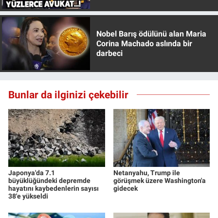
Özer anlattı!
Yerel Yaşam
Canlı Yayın
Nobel Barış ödülünü alan Maria
Corina Machado aslında bir
darbeci
Bunlar da ilginizi çekebilir
Japonya'da 7.1
Netanyahu, Trump ile
büyüklüğündeki depremde
görüşmek üzere Washington'a
hayatını kaybedenlerin sayısı
gidecek
38'e yükseldi