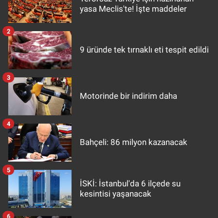
yasa Meclis'te! İşte maddeler
2
9 üründe tek tırnaklı eti tespit edildi
3
Motorinde bir indirim daha
4
Bahçeli: 86 milyon kazanacak
5
İSKİ: İstanbul'da 6 ilçede su
kesintisi yaşanacak
6