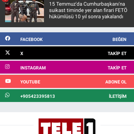
15 Temmuz'da Cumhurbaşkanı'na
suikast timinde yer alan firari FETÖ
hükümlüsü 10 yıl sonra yakalandı
FACEBOOK
BEĞEN
X
TAKIP ET
INSTAGRAM
TAKIP ET
YOUTUBE
ABONE OL
+905423395813
İLETIŞIM