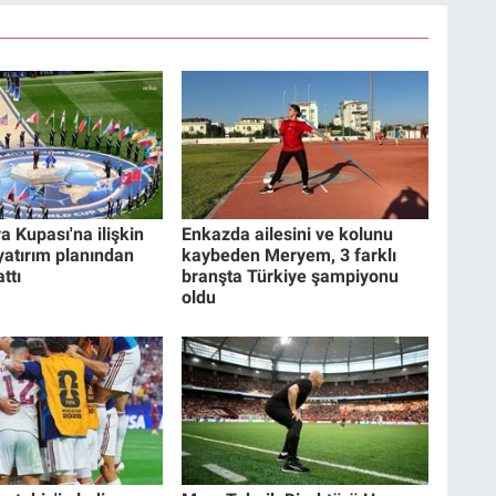
a Kupası'na ilişkin
Enkazda ailesini ve kolunu
 yatırım planından
kaybeden Meryem, 3 farklı
ttı
branşta Türkiye şampiyonu
oldu