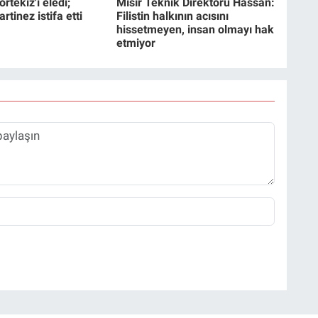
rtekiz'i eledi;
Mısır Teknik Direktörü Hassan:
tinez istifa etti
Filistin halkının acısını
hissetmeyen, insan olmayı hak
etmiyor