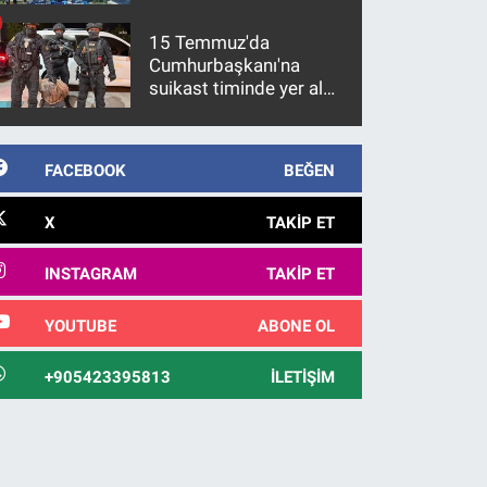
15 Temmuz'da
Cumhurbaşkanı'na
suikast timinde yer alan
firari FETÖ hükümlüsü
10 yıl sonra yakalandı
FACEBOOK
BEĞEN
X
TAKIP ET
INSTAGRAM
TAKIP ET
YOUTUBE
ABONE OL
+905423395813
İLETIŞIM