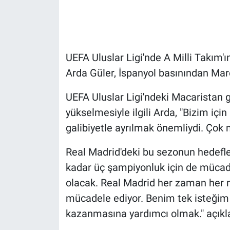
Gündem Özel
Günün görüntüsü
UEFA Uluslar Ligi'nde A Milli Takım'
Arda Güler, İspanyol basınından Mar
Haber
UEFA Uluslar Ligi'ndeki Macaristan ga
İlan
yükselmesiyle ilgili Arda, "Bizim içi
galibiyetle ayrılmak önemliydi. Çok 
Kimdir
Real Madrid'deki bu sezonun hedefler
Koronavirüs
kadar üç şampiyonluk için de mücad
Kültür Sanat
olacak. Real Madrid her zaman her
mücadele ediyor. Benim tek isteği
Ne demişti
kazanmasına yardımcı olmak." açık