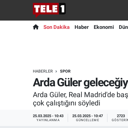
Anında Manşet
Son Dakika
Nöbetçi Eczaneler
Son Dakika
Haber
Ekonomi
Dün
Başka Sohbetler
Haber
Hava Durumu
Belgesel
Ekonomi
Namaz Vakitleri
Bilim turu
Dünya
Trafik Durumu
HABERLER
SPOR
Arda Güler geleceğiyle
Bilim ve Teknoloji Evreni
Teknoloji
Süper Lig Puan Durumu ve Fikstür
Arda Güler, Real Madrid'de başa
Doğa Konuşuyor
Sağlık
Tüm Manşetler
çok çalıştığını söyledi
Dünya
Spor
Son Dakika Haberleri
25.03.2025 - 10:43
25.03.2025 - 10:47
2723
YAYINLANMA
GÜNCELLEME
GÖSTERI
Ege Saati
Yayın Akışı
Haber Arşivi