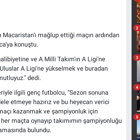
2
ın Macaristan'ı mağlup ettiği maçın ardından
ca'ya konuştu.
3
libiyetine ve A Milli Takım'ın A Ligi'ne
n Uluslar A Ligi'ne yükselmek ve buradan
mutluyuz." dedi.
4
iyle ilgili genç futbolcu, "Sezon sonuna
ele etmeye hazırız ve bu heyecan verici
 maçı kazanmak ve şampiyonluk için
5
m her maçta oynayıp takımımın şampiyonluğu
lamasında bulundu.