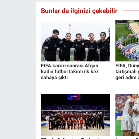
Bunlar da ilginizi çekebilir
FIFA kararı sonrası Afgan
FIFA, Düny
kadın futbol takımı ilk kez
tartışmalı
sahaya çıktı
geri adım a