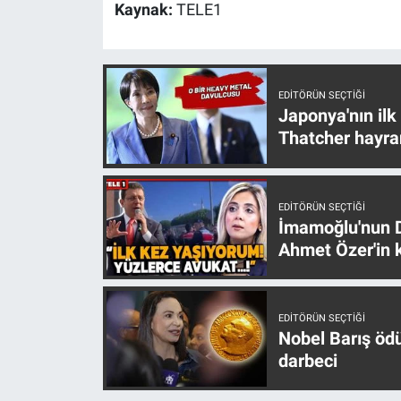
Kaynak:
TELE1
Yerel Yaşam
Canlı Yayın
EDITÖRÜN SEÇTIĞI
Japonya'nın ilk
Thatcher hayra
EDITÖRÜN SEÇTIĞI
İmamoğlu'nun D
Ahmet Özer'in k
EDITÖRÜN SEÇTIĞI
Nobel Barış öd
darbeci