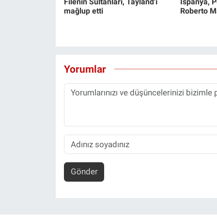
Filenin Sultanları, Tayland'ı
İspanya, Po
mağlup etti
Roberto Mar
Yorumlar
Gönder