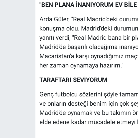
Nedir
"BEN PLANA İNANIYORUM EV BİLE
Popüler
Arda Güler, "Real Madrid'deki durum
konuşma oldu. Madrid'deki durumu
Programlar
yanıtı verdi, "Real Madrid bana bir 
Madrid'de başarılı olacağıma inanıyo
Sağlık
Macaristan'a karşı oynadığımız maç
her zaman oynamaya hazırım."
Spor
TARAFTARI SEVİYORUM
Teknoloji
Genç futbolcu sözlerini şöyle tamaml
Türkiye'nin Geleceği
ve onların desteği benim için çok şe
Madrid'de oynamak ve bu takımın ön
Türkiye'nin Gündemi
elde edene kadar mücadele etmeyi 
Yerel Gündem