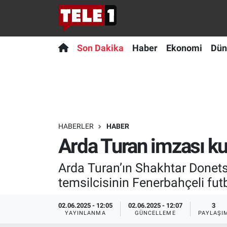
Anında Manşet
Son Dakika
Nöbetçi Eczaneler
Son Dakika
Haber
Ekonomi
Dün
Başka Sohbetler
Haber
Hava Durumu
Belgesel
Ekonomi
Namaz Vakitleri
Bilim turu
Dünya
Trafik Durumu
HABERLER
HABER
Arda Turan imzası ku
Bilim ve Teknoloji Evreni
Teknoloji
Süper Lig Puan Durumu ve Fikstür
Arda Turan’ın Shakhtar Donet
Doğa Konuşuyor
Sağlık
Tüm Manşetler
temsilcisinin Fenerbahçeli futb
Dünya
Spor
Son Dakika Haberleri
02.06.2025 - 12:05
02.06.2025 - 12:07
3
YAYINLANMA
GÜNCELLEME
PAYLAŞI
Ege Saati
Yayın Akışı
Haber Arşivi