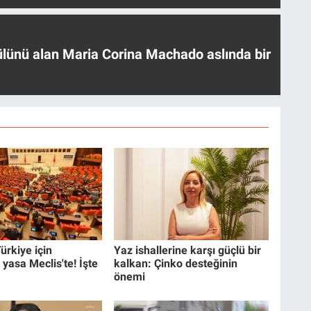
ülünü alan Maria Corina Machado aslında bir
ürkiye için
Yaz ishallerine karşı güçlü bir
 yasa Meclis'te! İşte
kalkan: Çinko desteğinin
önemi