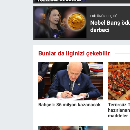
Yerel Yaşam
EDITÖRÜN SEÇTIĞI
Canlı Yayın
Nobel Barış öd
darbeci
Bunlar da ilginizi çekebilir
Bahçeli: 86 milyon kazanacak
Terörsüz T
hazırlanan
maddeler