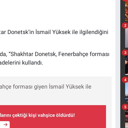
2
 Donetsk’in İsmail Yüksek ile ilgilendiğini
3
mda, “Shakhtar Donetsk, Fenerbahçe forması
adelerini kullandı.
4
hçe forması giyen İsmail Yüksek ile
5
arını çektiği kişi vahşice öldürdü!
e