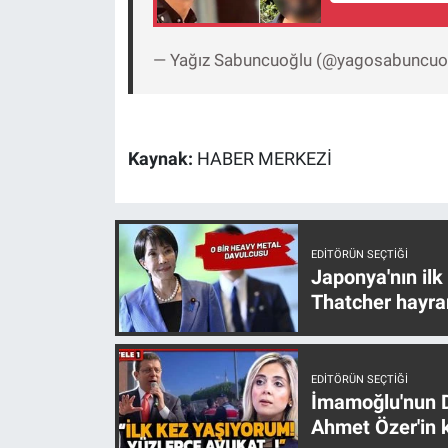
Nedir
Popüler
— Yağız Sabuncuoğlu (@yagosabuncuo
Programlar
Kaynak:
HABER MERKEZİ
Sağlık
Spor
EDITÖRÜN SEÇTIĞI
Teknoloji
Japonya'nın ilk
Thatcher hayra
Türkiye'nin Geleceği
Türkiye'nin Gündemi
EDITÖRÜN SEÇTIĞI
İmamoğlu'nun D
Yerel Gündem
Ahmet Özer'in k