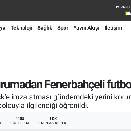
ya
Teknoloji
Sağlık
Spor
Yayın Akışı
İletişim
rumadan Fenerbahçeli futbol
sk’e imza atması gündemdeki yerini kor
olcuyla ilgilendiği öğrenildi.
1158
1 DK
M
GÖSTERIM
OKUNMA SÜRESI