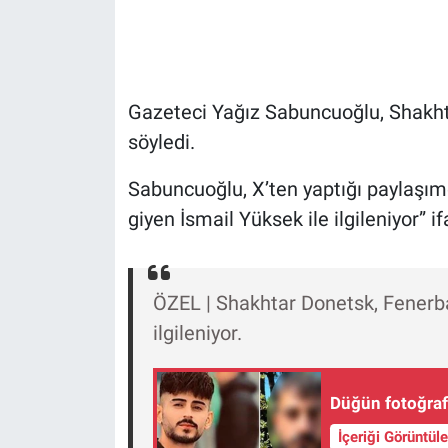
Gündem Özel
Günün görüntüsü
Gazeteci Yağız Sabuncuoğlu, Shakhtar
söyledi.
Haber
Sabuncuoğlu, X’ten yaptığı paylaşı
İlan
giyen İsmail Yüksek ile ilgileniyor” if
Kimdir
ÖZEL | Shakhtar Donetsk, Fenerba
Koronavirüs
ilgileniyor.
Kültür Sanat
Düğün fotoğrafl
Ne demişti
İçeriği Görüntül