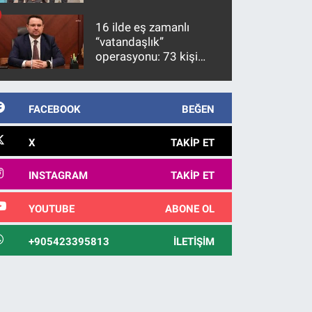
firari FETÖ hükümlüsü
10 yıl sonra yakalandı
16 ilde eş zamanlı
“vatandaşlık”
operasyonu: 73 kişi
gözaltına alındı
FACEBOOK
BEĞEN
X
TAKIP ET
INSTAGRAM
TAKIP ET
YOUTUBE
ABONE OL
+905423395813
İLETIŞIM