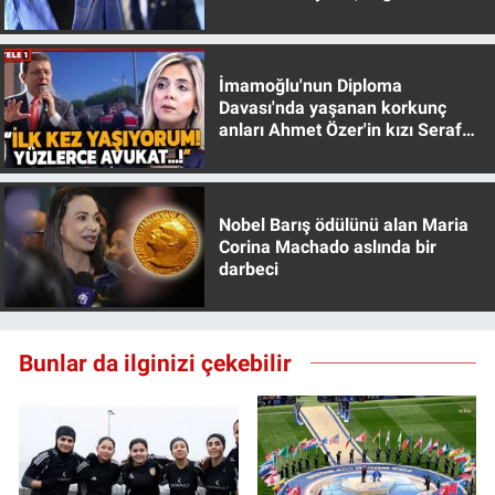
muhafazakar
Yerel Yaşam
Canlı Yayın
İmamoğlu'nun Diploma
Davası'nda yaşanan korkunç
anları Ahmet Özer'in kızı Seraf
Özer anlattı!
Nobel Barış ödülünü alan Maria
Corina Machado aslında bir
darbeci
Bunlar da ilginizi çekebilir