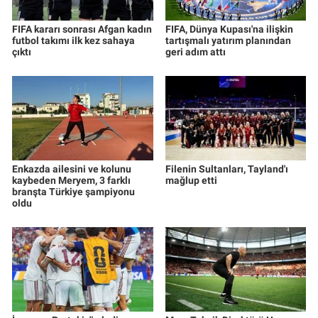
FIFA kararı sonrası Afgan kadın
FIFA, Dünya Kupası'na ilişkin
futbol takımı ilk kez sahaya
tartışmalı yatırım planından
çıktı
geri adım attı
Enkazda ailesini ve kolunu
Filenin Sultanları, Tayland'ı
kaybeden Meryem, 3 farklı
mağlup etti
branşta Türkiye şampiyonu
oldu