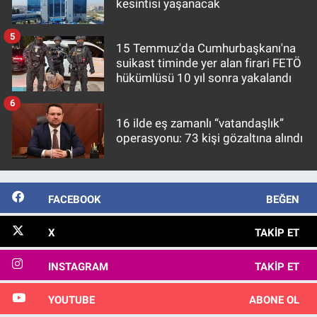
kesintisi yaşanacak
5
15 Temmuz'da Cumhurbaşkanı'na
suikast timinde yer alan firari FETÖ
hükümlüsü 10 yıl sonra yakalandı
6
16 ilde eş zamanlı “vatandaşlık”
operasyonu: 73 kişi gözaltına alındı
FACEBOOK
BEĞEN
X
TAKIP ET
INSTAGRAM
TAKIP ET
YOUTUBE
ABONE OL