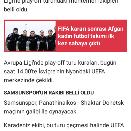
Ligi'ne play-off turundaki muhtemel rakipleri
belli oldu.
Gündem Özel
FIFA kararı sonrası Afgan
Günün görüntüsü
kadın futbol takımı ilk
kez sahaya çıktı
Haber
İlan
Avrupa Ligi'nde play-off turu kuraları, bugün
saat 14.00'te İsviçre'nin Nyon'daki UEFA
Kimdir
merkezinde çekildi.
Koronavirüs
SAMSUNSPOR'UN RAKİBİ BELLİ OLDU
Samsunspor, Panathinaikos - Shaktar Donetsk
Kültür Sanat
maçının galibi ile oynayacak.
Ne demişti
Karadeniz ekibi, bu turu geçmesi halinde UEFA