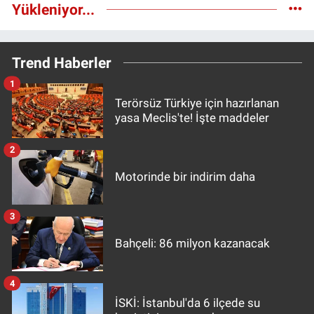
Yükleniyor...
Trend Haberler
1
Terörsüz Türkiye için hazırlanan
yasa Meclis'te! İşte maddeler
2
Motorinde bir indirim daha
3
Bahçeli: 86 milyon kazanacak
4
İSKİ: İstanbul'da 6 ilçede su