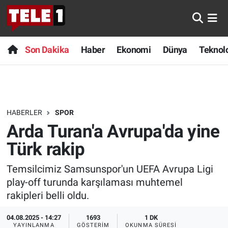
Anında Manşet
Son Dakika
Nöbetçi Eczaneler
Son Dakika
Haber
Ekonomi
Dünya
Teknolo
Başka Sohbetler
Haber
Hava Durumu
Belgesel
Ekonomi
Namaz Vakitleri
HABERLER
SPOR
Bilim turu
Dünya
Trafik Durumu
Arda Turan'a Avrupa'da yine
Bilim ve Teknoloji Evreni
Teknoloji
Süper Lig Puan Durumu ve Fikstür
Türk rakip
Temsilcimiz Samsunspor'un UEFA Avrupa Ligi
Doğa Konuşuyor
Sağlık
Tüm Manşetler
play-off turunda karşılaması muhtemel
Dünya
Spor
Son Dakika Haberleri
rakipleri belli oldu.
04.08.2025 - 14:27
1693
1 DK
Ege Saati
Yayın Akışı
Haber Arşivi
YAYINLANMA
GÖSTERIM
OKUNMA SÜRESI