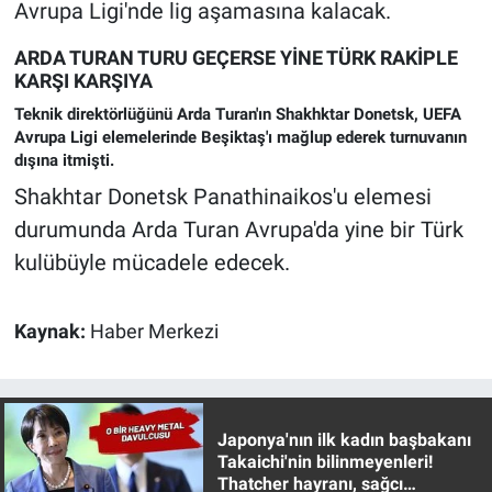
Nedir
Avrupa Ligi'nde lig aşamasına kalacak.
ARDA TURAN TURU GEÇERSE YİNE TÜRK RAKİPLE
Popüler
KARŞI KARŞIYA
Teknik direktörlüğünü Arda Turan'ın Shakhktar Donetsk, UEFA
Programlar
Avrupa Ligi elemelerinde Beşiktaş'ı mağlup ederek turnuvanın
dışına itmişti.
Sağlık
Shakhtar Donetsk Panathinaikos'u elemesi
durumunda Arda Turan Avrupa'da yine bir Türk
Spor
kulübüyle mücadele edecek.
Teknoloji
Kaynak:
Haber Merkezi
Türkiye'nin Geleceği
Türkiye'nin Gündemi
Japonya'nın ilk kadın başbakanı
Yerel Gündem
Takaichi'nin bilinmeyenleri!
Thatcher hayranı, sağcı