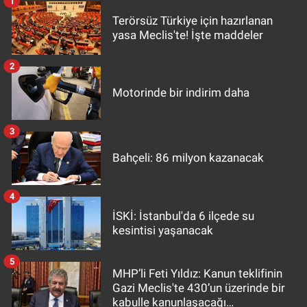
1
Terörsüz Türkiye için hazırlanan
yasa Meclis'te! İşte maddeler
2
Motorinde bir indirim daha
3
Bahçeli: 86 milyon kazanacak
4
İSKİ: İstanbul'da 6 ilçede su
kesintisi yaşanacak
5
MHP’li Feti Yıldız: Kanun teklifinin
Gazi Meclis'te 430’un üzerinde bir
kabulle kanunlaşacağı