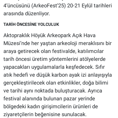
Nedir
4’üncüsünü (ArkeoFest’25) 20-21 Eylül tarihleri
arasında düzenliyor.
Popüler
TARİH ÖNCESİNE YOLCULUK
Programlar
Aktopraklık Höyük Arkeopark Açık Hava
Sağlık
Müzesi’nde her yaştan arkeoloji meraklısını bir
araya getirecek olan festivalde, katılımcılar
Spor
tarih öncesi üretim yöntemlerini atölyelerde
yapacakları uygulamalarla keşfedecek. Sıfır
Teknoloji
atık hedefi ve düşük karbon ayak izi anlayışıyla
gerçekleştirilecek olan etkinlikler, doğa bilimi
Türkiye'nin Geleceği
ve tarihi aynı noktada buluşturacak. Ayrıca
Türkiye'nin Gündemi
festival alanında bulunan pazar yerinde
bölgedeki kadın girişimcilerin ürünleri de
Yerel Gündem
ziyaretçilerin beğenisine sunulacak.