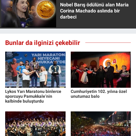
Nobel Barış ödülünü alan Maria
Corina Machado aslında bir
darbeci
Bunlar da ilginizi çekebilir
Lykos Yarı Maratonu binlerce
Cumhuriyetin 102. yılına özel
sporcuyu Pamukkale’nin
unutumaz balo
kalbinde buluşturdu