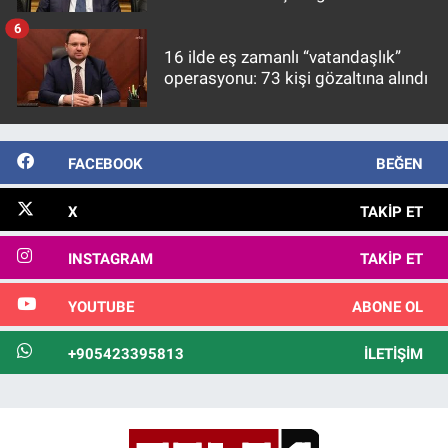
görülmektedir
6
16 ilde eş zamanlı “vatandaşlık”
operasyonu: 73 kişi gözaltına alındı
FACEBOOK
BEĞEN
X
TAKIP ET
INSTAGRAM
TAKIP ET
YOUTUBE
ABONE OL
+905423395813
İLETIŞIM