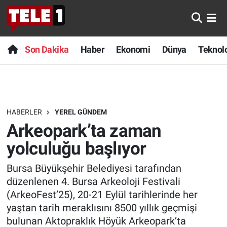
Anında Manşet
Son Dakika
Nöbetçi Eczaneler
Son Dakika
Haber
Ekonomi
Dünya
Teknolo
Başka Sohbetler
Haber
Hava Durumu
Belgesel
Ekonomi
Namaz Vakitleri
HABERLER
YEREL GÜNDEM
Bilim turu
Dünya
Trafik Durumu
Arkeopark’ta zaman
Bilim ve Teknoloji Evreni
Teknoloji
Süper Lig Puan Durumu ve Fikstür
yolculuğu başlıyor
Bursa Büyükşehir Belediyesi tarafından
Doğa Konuşuyor
Sağlık
Tüm Manşetler
düzenlenen 4. Bursa Arkeoloji Festivali
Dünya
Spor
Son Dakika Haberleri
(ArkeoFest’25), 20-21 Eylül tarihlerinde her
yaştan tarih meraklısını 8500 yıllık geçmişi
Ege Saati
Yayın Akışı
Haber Arşivi
bulunan Aktopraklık Höyük Arkeopark’ta