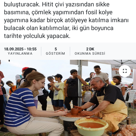
buluşturacak. Hitit çivi yazısından sikke
Ege'den Esintiler
İletişim
basımına, çömlek yapımından fosil kolye
yapımına kadar birçok atölyeye katılma imkanı
Eğitim
bulacak olan katılımcılar, iki gün boyunca
tarihte yolculuk yapacak.
Eğlence
18.09.2025 - 10:55
5
2 DK
YAYINLANMA
GÖSTERIM
OKUNMA SÜRESI
Ekonomi
Forum
Gerçeğin İzinde
Gün Başlıyor
Gün Bitiyor
Gün Ortası