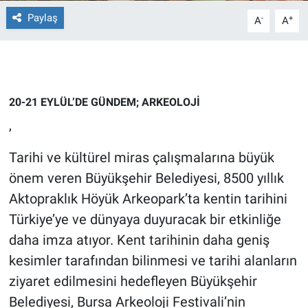
Paylaş
-
+
A
A
Gündem Özel
Günün görüntüsü
Haber
20-21 EYLÜL’DE GÜNDEM; ARKEOLOJİ
,
İlan
Tarihi ve kültürel miras çalışmalarına büyük
Kimdir
önem veren Büyükşehir Belediyesi, 8500 yıllık
Aktopraklık Höyük Arkeopark’ta kentin tarihini
Koronavirüs
Türkiye’ye ve dünyaya duyuracak bir etkinliğe
daha imza atıyor. Kent tarihinin daha geniş
Kültür Sanat
kesimler tarafından bilinmesi ve tarihi alanların
Ne demişti
ziyaret edilmesini hedefleyen Büyükşehir
Belediyesi, Bursa Arkeoloji Festivali’nin