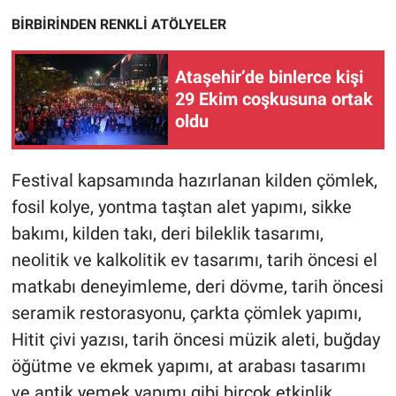
Yerel Yaşam
BİRBİRİNDEN RENKLİ ATÖLYELER
Canlı Yayın
Ataşehir’de binlerce kişi
29 Ekim coşkusuna ortak
oldu
Festival kapsamında hazırlanan kilden çömlek,
fosil kolye, yontma taştan alet yapımı, sikke
bakımı, kilden takı, deri bileklik tasarımı,
neolitik ve kalkolitik ev tasarımı, tarih öncesi el
matkabı deneyimleme, deri dövme, tarih öncesi
seramik restorasyonu, çarkta çömlek yapımı,
Hitit çivi yazısı, tarih öncesi müzik aleti, buğday
öğütme ve ekmek yapımı, at arabası tasarımı
ve antik yemek yapımı gibi birçok etkinlik