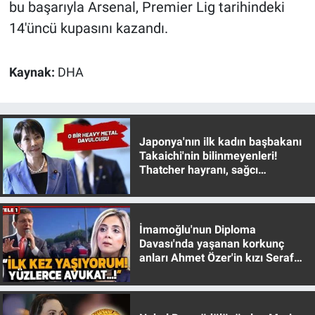
Nedir
bu başarıyla Arsenal, Premier Lig tarihindeki
14'üncü kupasını kazandı.
Popüler
Kaynak:
DHA
Programlar
Sağlık
Japonya'nın ilk kadın başbakanı
Spor
Takaichi'nin bilinmeyenleri!
Thatcher hayranı, sağcı
muhafazakar
Teknoloji
Türkiye'nin Geleceği
İmamoğlu'nun Diploma
Davası'nda yaşanan korkunç
Türkiye'nin Gündemi
anları Ahmet Özer'in kızı Seraf
Özer anlattı!
Yerel Gündem