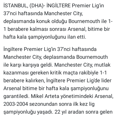
İSTANBUL, (DHA)- İNGİLTERE Premier Lig'in
Gündem Özel
37'nci haftasında Manchester City,
deplasmanda konuk olduğu Bournemouth ile 1-
Günün görüntüsü
1 berabere kalması sonrası Arsenal, bitime bir
hafta kala şampiyonluğunu ilan etti.
Haber
İngiltere Premier Lig'in 37'nci haftasında
İlan
Manchester City, deplasmanda Bournemouth
ile karşı karşıya geldi. Manchester City, mutlak
Kimdir
kazanması gereken kritik maçta rakibiyle 1-1
Koronavirüs
berabere kalırken, İngiltere Premier Lig'de lider
Arsenal bitime bir hafta kala şampiyonluğunu
Kültür Sanat
garantiledi. Mikel Arteta yönetimindeki Arsenal,
2003-2004 sezonundan sonra ilk kez lig
Ne demişti
şampiyonluğu yaşadı. 22 yıl aradan sonra gelen