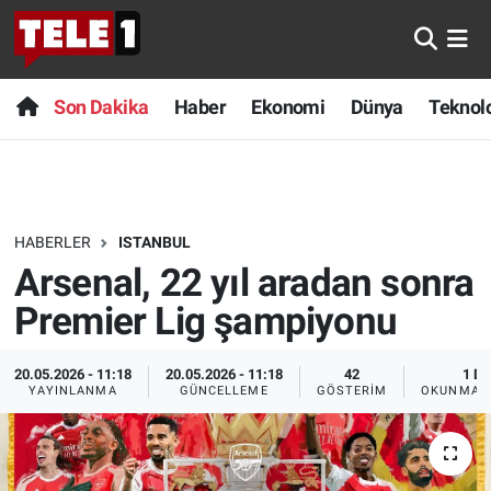
Anında Manşet
Son Dakika
Nöbetçi Eczaneler
Son Dakika
Haber
Ekonomi
Dünya
Teknolo
Başka Sohbetler
Haber
Hava Durumu
Belgesel
Ekonomi
Namaz Vakitleri
HABERLER
ISTANBUL
Bilim turu
Dünya
Trafik Durumu
Arsenal, 22 yıl aradan sonra
Bilim ve Teknoloji Evreni
Teknoloji
Süper Lig Puan Durumu ve Fikstür
Premier Lig şampiyonu
Doğa Konuşuyor
Sağlık
Tüm Manşetler
20.05.2026 - 11:18
20.05.2026 - 11:18
42
1 DK
YAYINLANMA
GÜNCELLEME
GÖSTERIM
OKUNMA S
Dünya
Spor
Son Dakika Haberleri
Ege Saati
Yayın Akışı
Haber Arşivi