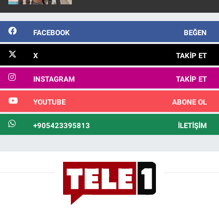
FACEBOOK
BEĞEN
X
TAKIP ET
INSTAGRAM
TAKIP ET
YOUTUBE
ABONE OL
+905423395813
İLETIŞIM