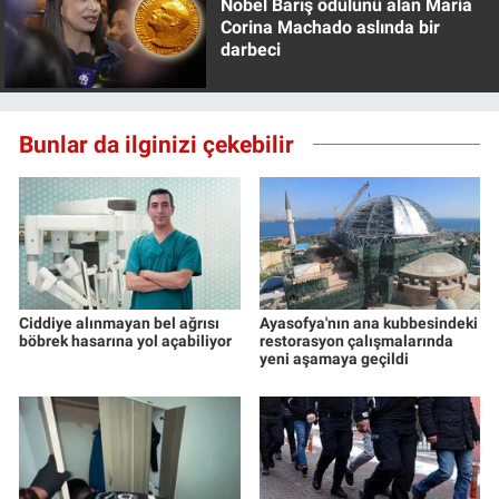
Nobel Barış ödülünü alan Maria
Yerel Yaşam
Corina Machado aslında bir
darbeci
Canlı Yayın
Bunlar da ilginizi çekebilir
Ciddiye alınmayan bel ağrısı
Ayasofya'nın ana kubbesindeki
böbrek hasarına yol açabiliyor
restorasyon çalışmalarında
yeni aşamaya geçildi