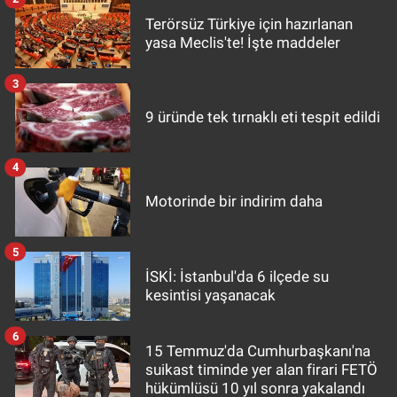
Terörsüz Türkiye için hazırlanan
yasa Meclis'te! İşte maddeler
3
9 üründe tek tırnaklı eti tespit edildi
4
Motorinde bir indirim daha
5
İSKİ: İstanbul'da 6 ilçede su
kesintisi yaşanacak
6
15 Temmuz'da Cumhurbaşkanı'na
suikast timinde yer alan firari FETÖ
hükümlüsü 10 yıl sonra yakalandı