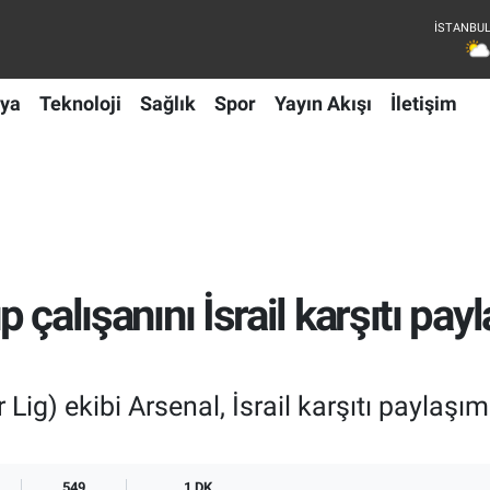
ya
Teknoloji
Sağlık
Spor
Yayın Akışı
İletişim
üp çalışanını İsrail karşıtı pa
r Lig) ekibi Arsenal, İsrail karşıtı paylaşım
549
1 DK