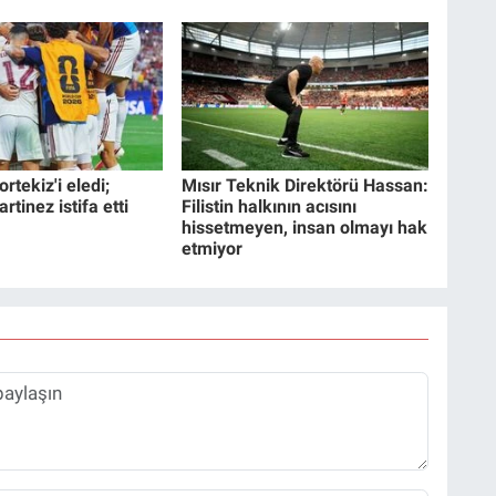
rtekiz'i eledi;
Mısır Teknik Direktörü Hassan:
tinez istifa etti
Filistin halkının acısını
hissetmeyen, insan olmayı hak
etmiyor