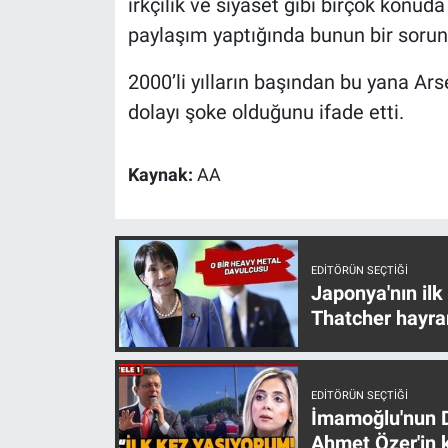
ırkçılık ve siyaset gibi birçok konud
Yerel Yaşam
paylaşım yaptığında bunun bir sorun h
Canlı Yayın
2000’li yılların başından bu yana A
dolayı şoke olduğunu ifade etti.
Kaynak:
AA
EDITÖRÜN SEÇTIĞI
Japonya'nın ilk
Thatcher hayra
EDITÖRÜN SEÇTIĞI
İmamoğlu'nun D
Ahmet Özer'in k