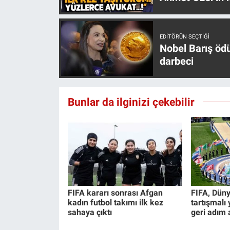
EDITÖRÜN SEÇTIĞI
Nobel Barış öd
darbeci
Bunlar da ilginizi çekebilir
FIFA kararı sonrası Afgan
FIFA, Düny
kadın futbol takımı ilk kez
tartışmalı
sahaya çıktı
geri adım a