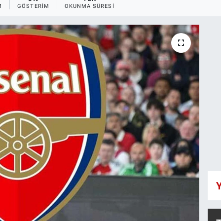
M
GÖSTERIM
OKUNMA SÜRESI
Y