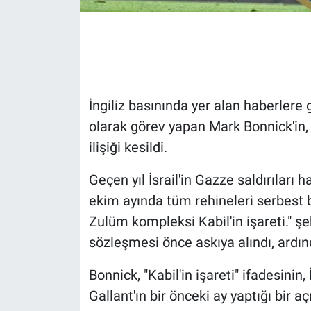
Gündem Özel
Günün görüntüsü
Haber
İngiliz basınında yer alan haberlere
olarak görev yapan Mark Bonnick'in, İ
İlan
ilişiği kesildi.
Kimdir
Geçen yıl İsrail'in Gazze saldırılar
ekim ayında tüm rehineleri serbest bır
Koronavirüs
Zulüm kompleksi Kabil'in işareti." ş
sözleşmesi önce askıya alındı, ardınd
Kültür Sanat
Bonnick, "Kabil'in işareti" ifadesini
Ne demişti
Gallant'ın bir önceki ay yaptığı bir a