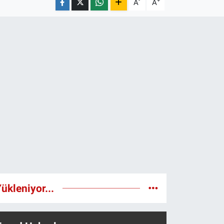
-
+
A
A
ükleniyor...