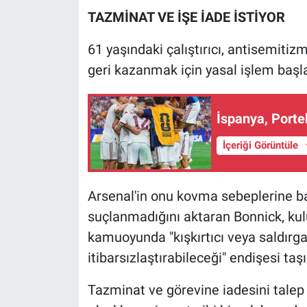
Nedir
TAZMİNAT VE İŞE İADE İSTİYOR
Popüler
61 yaşındaki çalıştırıcı, antisemitizm 
geri kazanmak için yasal işlem başlat
Programlar
Sağlık
İspanya, Portek
Spor
İçeriği Görüntüle
Teknoloji
Arsenal'in onu kovma sebeplerine ba
Türkiye'nin Geleceği
suçlanmadığını aktaran Bonnick, kul
kamuoyunda "kışkırtıcı veya saldırga
Türkiye'nin Gündemi
itibarsızlaştırabileceği" endişesi taşıd
Yerel Gündem
Tazminat ve görevine iadesini talep 