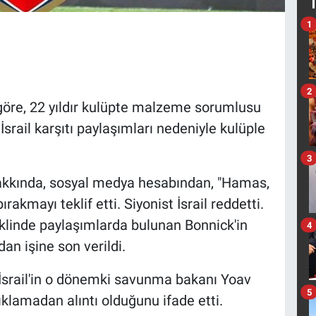
1
2
 göre, 22 yıldır kulüpte malzeme sorumlusu
srail karşıtı paylaşımları nedeniyle kulüple
3
ı hakkında, sosyal medya hesabından, "Hamas,
akmayı teklif etti. Siyonist İsrail reddetti.
eklinde paylaşımlarda bulunan Bonnick'in
4
an işine son verildi.
n, İsrail'in o dönemki savunma bakanı Yoav
5
çıklamadan alıntı olduğunu ifade etti.