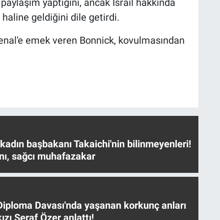
a paylaşım yaptığını, ancak İsrail hakkında
aline geldiğini dile getirdi.
rsenal'e emek veren Bonnick, kovulmasından
 kadın başbakanı Takaichi'nin bilinmeyenleri!
nı, sağcı muhafazakar
iploma Davası'nda yaşanan korkunç anları
ızı Seraf Özer anlattı!