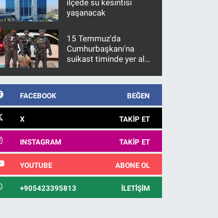
ilçede su kesintisi
yaşanacak
15 Temmuz'da
Cumhurbaşkanı'na
suikast timinde yer alan
firari FETÖ hükümlüsü
10 yıl sonra yakalandı
FACEBOOK
BEĞEN
X
TAKIP ET
INSTAGRAM
TAKIP ET
YOUTUBE
ABONE OL
+905423395813
İLETIŞIM