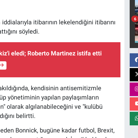
6
iddialarıyla itibarının lekelendiğini itibarını
tığını söyledi.
iz'i eledi; Roberto Martinez istifa etti
kıldığında, kendisinin antisemitizmle
üp yönetiminin yapılan paylaşımların
n" olarak algılanabileceğini ve "kulübü
ığını belirtti.
eden Bonnick, bugüne kadar futbol, Brexit,