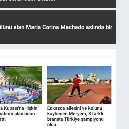
ülünü alan Maria Corina Machado aslında bir
a Kupası'na ilişkin
Enkazda ailesini ve kolunu
 yatırım planından
kaybeden Meryem, 3 farklı
ttı
branşta Türkiye şampiyonu
oldu