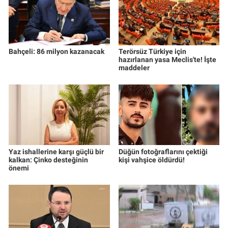
Yerel Yaşam
Canlı Yayın
Bahçeli: 86 milyon kazanacak
Terörsüz Türkiye için
hazırlanan yasa Meclis'te! İşte
maddeler
Yaz ishallerine karşı güçlü bir
Düğün fotoğraflarını çektiği
kalkan: Çinko desteğinin
kişi vahşice öldürdü!
önemi