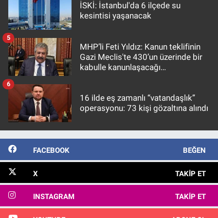
İSKİ: İstanbul'da 6 ilçede su
kesintisi yaşanacak
5
MHP’li Feti Yıldız: Kanun teklifinin
Gazi Meclis'te 430’un üzerinde bir
kabulle kanunlaşacağı
görülmektedir
6
16 ilde eş zamanlı “vatandaşlık”
operasyonu: 73 kişi gözaltına alındı
FACEBOOK
BEĞEN
X
TAKIP ET
INSTAGRAM
TAKIP ET