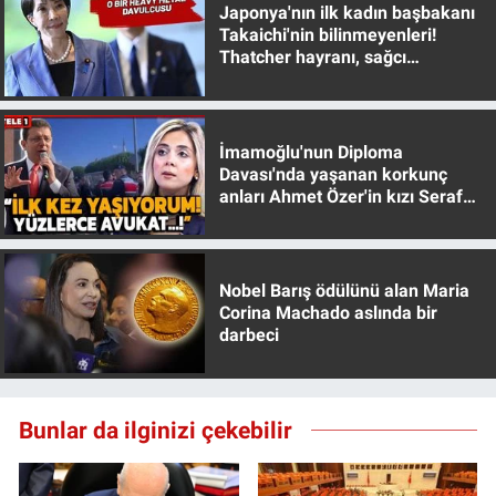
Nedir
Japonya'nın ilk kadın başbakanı
Takaichi'nin bilinmeyenleri!
Thatcher hayranı, sağcı
Popüler
muhafazakar
Programlar
İmamoğlu'nun Diploma
Davası'nda yaşanan korkunç
Sağlık
anları Ahmet Özer'in kızı Seraf
Özer anlattı!
Spor
Teknoloji
Nobel Barış ödülünü alan Maria
Corina Machado aslında bir
darbeci
Türkiye'nin Geleceği
Türkiye'nin Gündemi
Bunlar da ilginizi çekebilir
Yerel Gündem