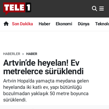
Anında Manşet
Son Dakika
Nöbetçi Eczaneler
Son Dakika
Haber
Ekonomi
Dünya
Teknolo
Başka Sohbetler
Haber
Hava Durumu
Belgesel
Ekonomi
Namaz Vakitleri
HABERLER
HABER
Bilim turu
Dünya
Trafik Durumu
Artvin’de heyelan! Ev
Bilim ve Teknoloji Evreni
Teknoloji
Süper Lig Puan Durumu ve Fikstür
metrelerce sürüklendi
Artvin Hopa’da yamaçta meydana gelen
Doğa Konuşuyor
Sağlık
Tüm Manşetler
heyelanda iki katlı ev, yapı bütünlüğü
Dünya
Spor
Son Dakika Haberleri
bozulmadan yaklaşık 50 metre boyunca
sürüklendi.
Ege Saati
Yayın Akışı
Haber Arşivi