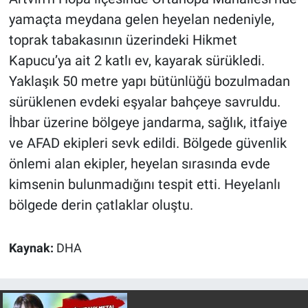
yamaçta meydana gelen heyelan nedeniyle,
Gündem Özel
toprak tabakasının üzerindeki Hikmet
Kapucu’ya ait 2 katlı ev, kayarak sürükledi.
Günün görüntüsü
Yaklaşık 50 metre yapı bütünlüğü bozulmadan
sürüklenen evdeki eşyalar bahçeye savruldu.
Haber
İhbar üzerine bölgeye jandarma, sağlık, itfaiye
İlan
ve AFAD ekipleri sevk edildi. Bölgede güvenlik
önlemi alan ekipler, heyelan sırasında evde
Kimdir
kimsenin bulunmadığını tespit etti. Heyelanlı
bölgede derin çatlaklar oluştu.
Koronavirüs
Kültür Sanat
Kaynak:
DHA
Ne demişti