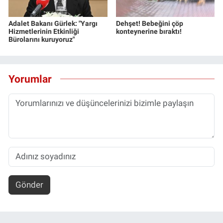
Adalet Bakanı Gürlek: "Yargı
Dehşet! Bebeğini çöp
Hizmetlerinin Etkinliği
konteynerine bıraktı!
Bürolarını kuruyoruz"
Yorumlar
Gönder