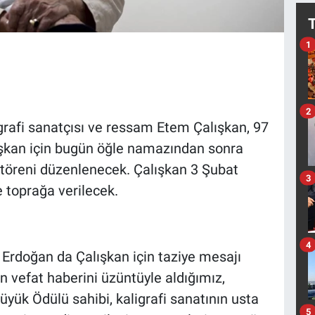
1
2
igrafi sanatçısı ve ressam Etem Çalışkan, 97
ışkan için bugün öğle namazından sonra
töreni düzenlenecek. Çalışkan 3 Şubat
3
 toprağa verilecek.
4
Erdoğan da Çalışkan için taziye mesajı
n vefat haberini üzüntüyle aldığımız,
yük Ödülü sahibi, kaligrafi sanatının usta
5