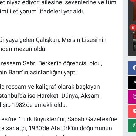
t niyaz ediyor; ailesine, sevenlerine ve tüm
i iletiyorum" ifadeleri yer aldı.
6
ünyaya gelen Çalışkan, Mersin Lisesi'nin
'nden mezun oldu.
ressam Sabri Berker'in öğrencisi oldu,
in Barın’ın asistanlığını yaptı.
e ressam ve kaligraf olarak başlayan
İstanbul'da ise Hareket, Dünya, Akşam,
lışıp 1982'de emekli oldu.
esi'ne "Türk Büyükleri"ni, Sabah Gazetesi'ne
sta sanatçı, 1980'de Atatürk'ün doğumunun