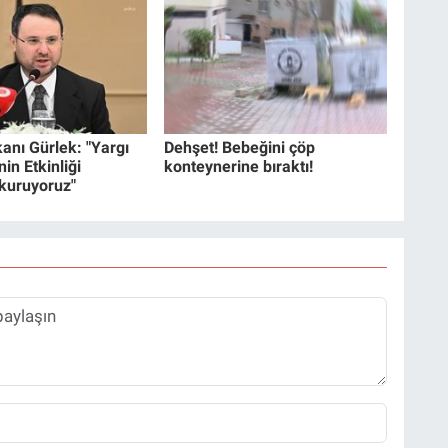
anı Gürlek: "Yargı
Dehşet! Bebeğini çöp
in Etkinliği
konteynerine bıraktı!
 kuruyoruz"