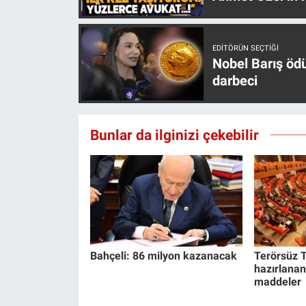
EDITÖRÜN SEÇTIĞI
Nobel Barış öd
darbeci
Bunlar da ilginizi çekebilir
Bahçeli: 86 milyon kazanacak
Terörsüz T
hazırlanan
maddeler