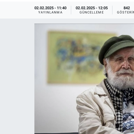
02.02.2025 - 11:40
02.02.2025 - 12:05
842
Ege'den Esintiler
İletişim
YAYINLANMA
GÜNCELLEME
GÖSTERI
Eğitim
Eğlence
Ekonomi
Forum
Gerçeğin İzinde
Gün Başlıyor
Gün Bitiyor
Gün Ortası