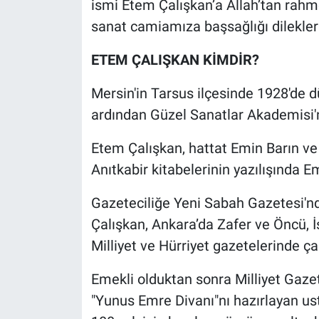
ismi Etem Çalışkan’a Allah’tan rahme
Nedir
sanat camiamıza başsağlığı dileklerim
Popüler
ETEM ÇALIŞKAN KİMDİR?
Programlar
Mersin'in Tarsus ilçesinde 1928'de d
ardından Güzel Sanatlar Akademisi
Sağlık
Etem Çalışkan, hattat Emin Barın ve 
Spor
Anıtkabir kitabelerinin yazılışında Em
Teknoloji
Gazeteciliğe Yeni Sabah Gazetesi'nd
Çalışkan, Ankara’da Zafer ve Öncü, 
Türkiye'nin Geleceği
Milliyet ve Hürriyet gazetelerinde ça
Türkiye'nin Gündemi
Emekli olduktan sonra Milliyet Gazet
Yerel Gündem
"Yunus Emre Divanı"nı hazırlayan u