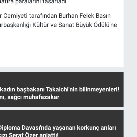
atıra paralarını tasarladı.
er Cemiyeti tarafından Burhan Felek Basın
rbaşkanlığı Kültür ve Sanat Büyük Ödülü'ne
 kadın başbakanı Takaichi'nin bilinmeyenleri!
nı, sağcı muhafazakar
iploma Davası'nda yaşanan korkunç anları
ızı Seraf Özer anlattı!