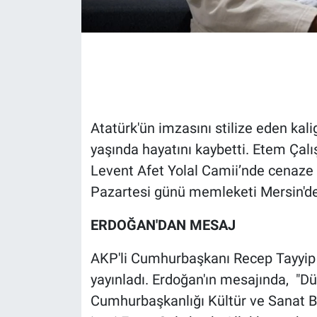
Gündem Özel
Günün görüntüsü
Haber
Atatürk'ün imzasını stilize eden kal
İlan
yaşında hayatını kaybetti. Etem Çal
Levent Afet Yolal Camii’nde cenaze 
Kimdir
Pazartesi günü memleketi Mersin'de
Koronavirüs
ERDOĞAN'DAN MESAJ
Kültür Sanat
AKP'li Cumhurbaşkanı Recep Tayyip 
yayınladı. Erdoğan'ın mesajında, "Dü
Ne demişti
Cumhurbaşkanlığı Kültür ve Sanat Bü