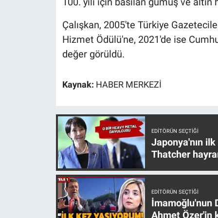
100. yılı için basılan gümüş ve altın h
Yerel Yaşam
Çalışkan, 2005'te Türkiye Gazetecil
Canlı Yayın
Hizmet Ödülü'ne, 2021'de ise Cumhu
değer görüldü.
Kaynak:
HABER MERKEZİ
EDITÖRÜN SEÇTIĞI
Japonya'nın ilk
Thatcher hayra
EDITÖRÜN SEÇTIĞI
İmamoğlu'nun D
Ahmet Özer'in k