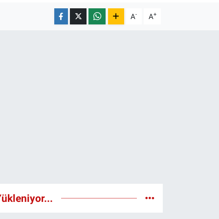
-
+
A
A
ükleniyor...