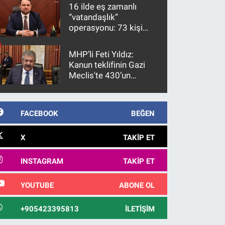
16 ilde eş zamanlı
“vatandaşlık”
operasyonu: 73 kişi
gözaltına alındı
MHP’li Feti Yıldız:
Kanun teklifinin Gazi
Meclis'te 430’un
üzerinde bir kabulle
kanunlaşacağı
görülmektedir
FACEBOOK
BEĞEN
X
TAKIP ET
INSTAGRAM
TAKIP ET
YOUTUBE
ABONE OL
+905423395813
İLETIŞIM