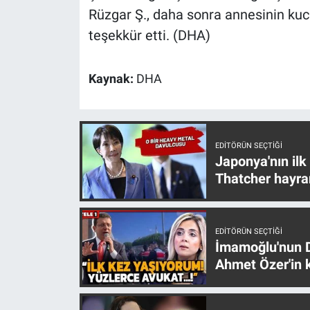
Nedir
Rüzgar Ş., daha sonra annesinin kuca
teşekkür etti. (DHA)
Popüler
Programlar
Kaynak:
DHA
Sağlık
Spor
EDITÖRÜN SEÇTIĞI
Japonya'nın ilk
Thatcher hayra
Teknoloji
Türkiye'nin Geleceği
EDITÖRÜN SEÇTIĞI
İmamoğlu'nun D
Türkiye'nin Gündemi
Ahmet Özer'in k
Yerel Gündem