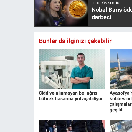
EDITÖRÜN SEÇTIĞI
Yerel Yaşam
Nobel Barış öd
darbeci
Canlı Yayın
Bunlar da ilginizi çekebilir
Ciddiye alınmayan bel ağrısı
Ayasofya'
böbrek hasarına yol açabiliyor
kubbesind
çalışmala
geçildi