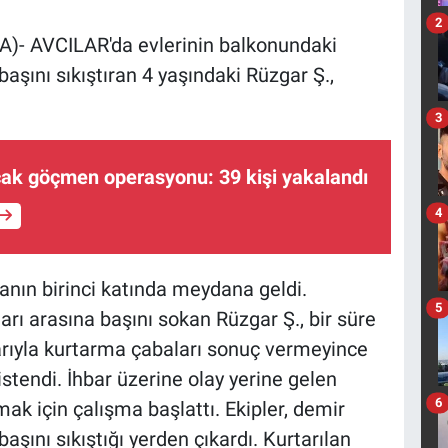
2
- AVCILAR'da evlerinin balkonundaki
aşını sıkıştıran 4 yaşındaki Rüzgar Ş.,
3
çak göçmen operasyonu: 39 kişi yakalandı
4
nanın birinci katında meydana geldi.
5
rı arasına başını sokan Rüzgar Ş., bir süre
larıyla kurtarma çabaları sonuç vermeyince
stendi. İhbar üzerine olay yerine gelen
6
mak için çalışma başlattı. Ekipler, demir
aşını sıkıştığı yerden çıkardı. Kurtarılan