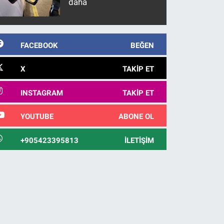
daha
FACEBOOK
BEĞEN
X
TAKIP ET
INSTAGRAM
TAKIP ET
YOUTUBE
ABONE OL
+905423395813
İLETIŞIM