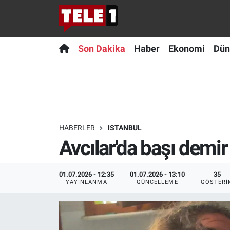
Anında Manşet
Son Dakika
Nöbetçi Eczaneler
Son Dakika
Haber
Ekonomi
Dün
Başka Sohbetler
Haber
Hava Durumu
Belgesel
Ekonomi
Namaz Vakitleri
Bilim turu
Dünya
Trafik Durumu
HABERLER
ISTANBUL
Avcılar'da başı demir
Bilim ve Teknoloji Evreni
Teknoloji
Süper Lig Puan Durumu ve Fikstür
Doğa Konuşuyor
Sağlık
Tüm Manşetler
01.07.2026 - 12:35
01.07.2026 - 13:10
35
YAYINLANMA
GÜNCELLEME
GÖSTERI
Dünya
Spor
Son Dakika Haberleri
Ege Saati
Yayın Akışı
Haber Arşivi