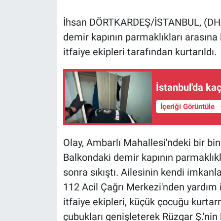
İhsan DÖRTKARDEŞ/İSTANBUL, (DHA)
Gündem Özel
demir kapının parmaklıkları arasına b
Günün görüntüsü
itfaiye ekipleri tarafından kurtarıldı.
Haber
İstanbul'da ka
İlan
İçeriği Görüntüle
Kimdir
Olay, Ambarlı Mahallesi'ndeki bir bi
Koronavirüs
Balkondaki demir kapının parmaklıkla
sonra sıkıştı. Ailesinin kendi imkan
Kültür Sanat
112 Acil Çağrı Merkezi'nden yardım i
Ne demişti
itfaiye ekipleri, küçük çocuğu kurtar
çubukları genişleterek Rüzgar Ş.'nin b