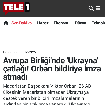
Anında Manşet
Son Dakika
Nöbetçi Eczaneler
Son Dakika
Haber
Ekonomi
Dünya
Teknolo
Başka Sohbetler
Haber
Hava Durumu
Belgesel
Ekonomi
Namaz Vakitleri
HABERLER
DÜNYA
Bilim turu
Dünya
Trafik Durumu
Avrupa Birliği'nde 'Ukrayna'
Bilim ve Teknoloji Evreni
Teknoloji
Süper Lig Puan Durumu ve Fikstür
çatlağı! Orban bildiriye imza
atmadı
Doğa Konuşuyor
Sağlık
Tüm Manşetler
Macaristan Başbakanı Viktor Orban, 26 AB
Dünya
Spor
Son Dakika Haberleri
ülkesinin Macaristan olmadan Ukrayna'ya
destek veren bir bildiri imzalamalarının
Ege Saati
Yayın Akışı
Haber Arşivi
ardından bir açıklama yaparak, "Ukrayna'yı