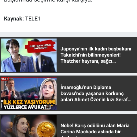
Yerel Yaşam
Kaynak:
TELE1
Canlı Yayın
Japonya'nın ilk kadın başbakanı
Takaichi'nin bilinmeyenleri!
Thatcher hayranı, sağcı
muhafazakar
İmamoğlu'nun Diploma
Davası'nda yaşanan korkunç
anları Ahmet Özer'in kızı Seraf
Özer anlattı!
Nobel Barış ödülünü alan Maria
Corina Machado aslında bir