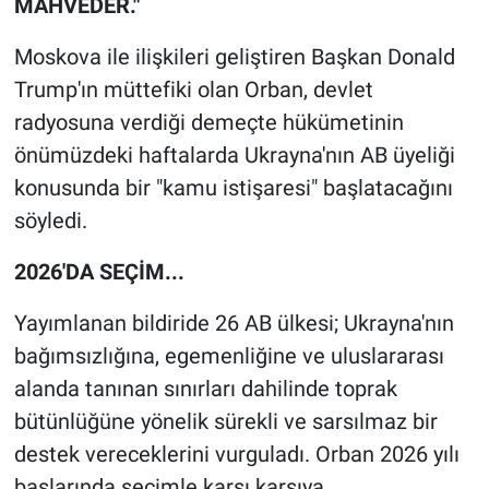
MAHVEDER."
Nedir
Moskova ile ilişkileri geliştiren Başkan Donald
Popüler
Trump'ın müttefiki olan Orban, devlet
Programlar
radyosuna verdiği demeçte hükümetinin
önümüzdeki haftalarda Ukrayna'nın AB üyeliği
Sağlık
konusunda bir "kamu istişaresi" başlatacağını
söyledi.
Spor
2026'DA SEÇİM...
Teknoloji
Yayımlanan bildiride 26 AB ülkesi; Ukrayna'nın
Türkiye'nin Geleceği
bağımsızlığına, egemenliğine ve uluslararası
alanda tanınan sınırları dahilinde toprak
Türkiye'nin Gündemi
bütünlüğüne yönelik sürekli ve sarsılmaz bir
destek vereceklerini vurguladı. Orban 2026 yılı
Yerel Gündem
başlarında seçimle karşı karşıya.