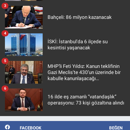
3
Bahçeli: 86 milyon kazanacak
4
İSKİ: İstanbul'da 6 ilçede su
kesintisi yaşanacak
5
MHP’li Feti Yıldız: Kanun teklifinin
Gazi Meclis'te 430’un üzerinde bir
kabulle kanunlaşacağı
görülmektedir
6
16 ilde eş zamanlı “vatandaşlık”
operasyonu: 73 kişi gözaltına alındı
FACEBOOK
BEĞEN