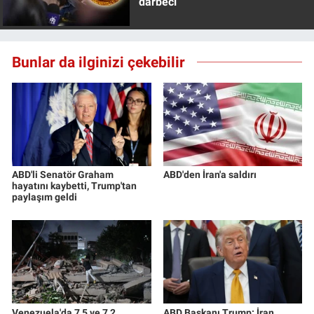
darbeci
Bunlar da ilginizi çekebilir
ABD'li Senatör Graham
ABD'den İran'a saldırı
hayatını kaybetti, Trump'tan
paylaşım geldi
Venezuela'da 7,5 ve 7,2
ABD Başkanı Trump: İran