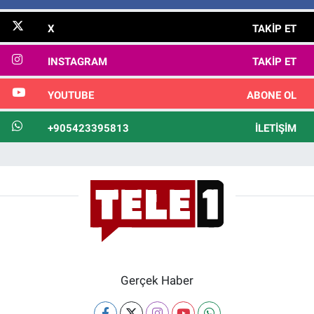
X
TAKIP ET
INSTAGRAM
TAKIP ET
YOUTUBE
ABONE OL
+905423395813
İLETIŞIM
Gerçek Haber