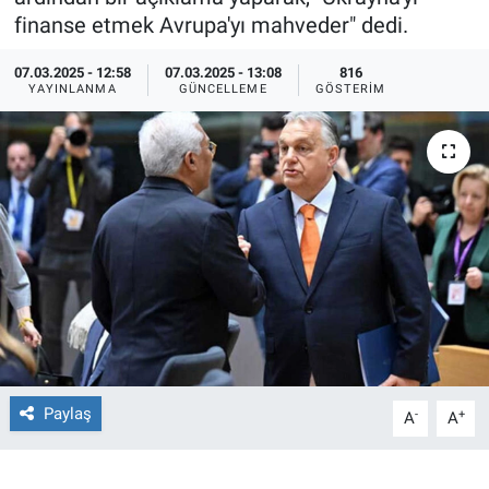
finanse etmek Avrupa'yı mahveder" dedi.
Ege'den Esintiler
İletişim
07.03.2025 - 12:58
07.03.2025 - 13:08
816
YAYINLANMA
GÜNCELLEME
GÖSTERIM
Eğitim
Eğlence
Ekonomi
Forum
Gerçeğin İzinde
Gün Başlıyor
Paylaş
-
+
A
A
Gün Bitiyor
Gün Ortası