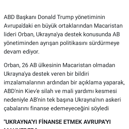
Gündem Özel
ABD Başkanı Donald Trump yönetiminin
Avrupa'daki en büyük ortaklarından Macaristan
Günün görüntüsü
lideri Orban, Ukrayna'ya destek konusunda AB
yönetiminden ayrışan politikasını sürdürmeye
Haber
devam ediyor.
İlan
Orban, 26 AB ülkesinin Macaristan olmadan
Kimdir
Ukrayna'ya destek veren bir bildiri
imzalamalarının ardından bir açıklama yaparak,
Koronavirüs
ABD'nin Kiev'e silah ve mali yardımı kesmesi
nedeniyle AB'nin tek başına Ukrayna'nın askeri
Kültür Sanat
çabalarını finanse edemeyeceğini söyledi
Ne demişti
"UKRAYNA'YI FİNANSE ETMEK AVRUPA'YI