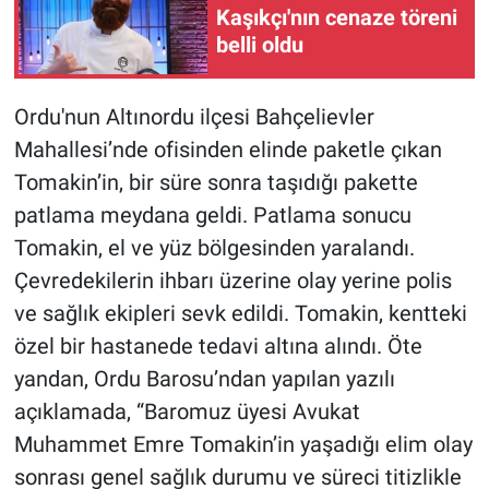
Kaşıkçı'nın cenaze töreni
belli oldu
Gündem Özel
Günün görüntüsü
Ordu'nun Altınordu ilçesi Bahçelievler
Mahallesi’nde ofisinden elinde paketle çıkan
Haber
Tomakin’in, bir süre sonra taşıdığı pakette
patlama meydana geldi. Patlama sonucu
İlan
Tomakin, el ve yüz bölgesinden yaralandı.
Kimdir
Çevredekilerin ihbarı üzerine olay yerine polis
ve sağlık ekipleri sevk edildi. Tomakin, kentteki
Koronavirüs
özel bir hastanede tedavi altına alındı. Öte
yandan, Ordu Barosu’ndan yapılan yazılı
Kültür Sanat
açıklamada, “Baromuz üyesi Avukat
Ne demişti
Muhammet Emre Tomakin’in yaşadığı elim olay
sonrası genel sağlık durumu ve süreci titizlikle