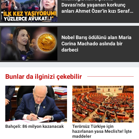
Davası'nda yaşanan korkunç
Yerel Yaşam
anları Ahmet Özer'in kızı Seraf
Özer anlattı!
Canlı Yayın
Nobel Barış ödülünü alan Maria
Corina Machado aslında bir
darbeci
Bunlar da ilginizi çekebilir
Bahçeli: 86 milyon kazanacak
Terörsüz Türkiye için
hazırlanan yasa Meclis'te! İşte
maddeler