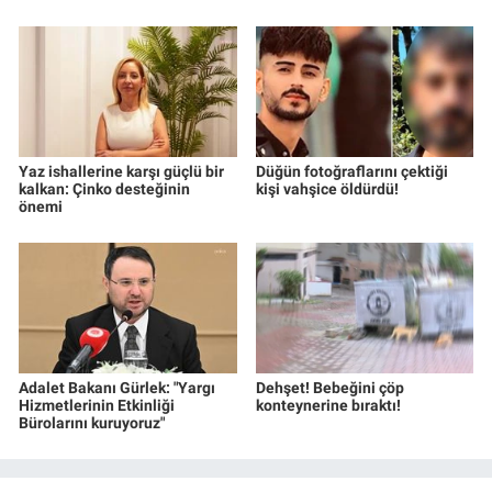
Yaz ishallerine karşı güçlü bir
Düğün fotoğraflarını çektiği
kalkan: Çinko desteğinin
kişi vahşice öldürdü!
önemi
Adalet Bakanı Gürlek: "Yargı
Dehşet! Bebeğini çöp
Hizmetlerinin Etkinliği
konteynerine bıraktı!
Bürolarını kuruyoruz"