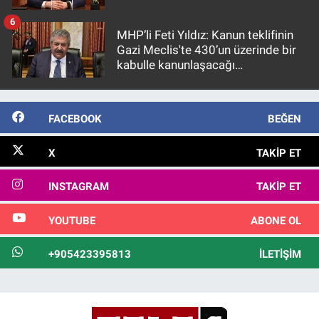
6
MHP’li Feti Yıldız: Kanun teklifinin
Gazi Meclis'te 430’un üzerinde bir
kabulle kanunlaşacağı
görülmektedir
FACEBOOK
BEĞEN
X
TAKIP ET
INSTAGRAM
TAKIP ET
YOUTUBE
ABONE OL
+905423395813
İLETIŞIM