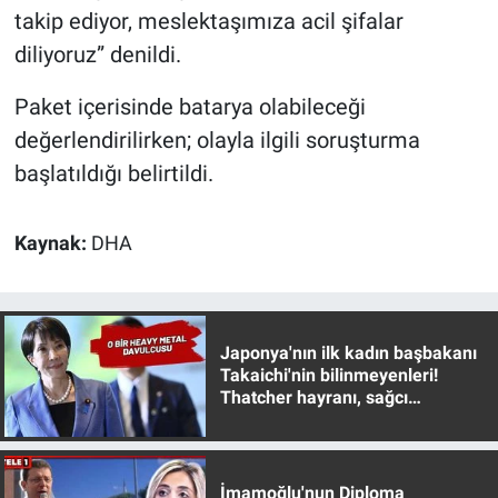
Nedir
takip ediyor, meslektaşımıza acil şifalar
diliyoruz” denildi.
Popüler
Paket içerisinde batarya olabileceği
Programlar
değerlendirilirken; olayla ilgili soruşturma
başlatıldığı belirtildi.
Sağlık
Spor
Kaynak:
DHA
Teknoloji
Türkiye'nin Geleceği
Japonya'nın ilk kadın başbakanı
Takaichi'nin bilinmeyenleri!
Thatcher hayranı, sağcı
Türkiye'nin Gündemi
muhafazakar
Yerel Gündem
İmamoğlu'nun Diploma