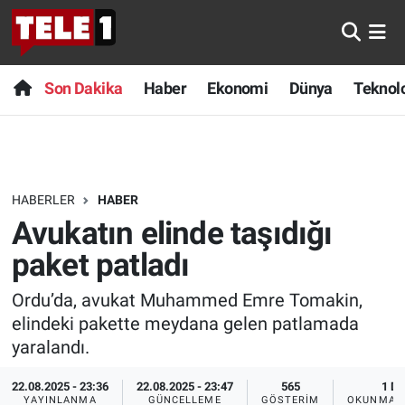
Anında Manşet
Son Dakika
Nöbetçi Eczaneler
Son Dakika
Haber
Ekonomi
Dünya
Teknolo
Başka Sohbetler
Haber
Hava Durumu
Belgesel
Ekonomi
Namaz Vakitleri
HABERLER
HABER
Bilim turu
Dünya
Trafik Durumu
Avukatın elinde taşıdığı
Bilim ve Teknoloji Evreni
Teknoloji
Süper Lig Puan Durumu ve Fikstür
paket patladı
Ordu’da, avukat Muhammed Emre Tomakin,
Doğa Konuşuyor
Sağlık
Tüm Manşetler
elindeki pakette meydana gelen patlamada
Dünya
Spor
Son Dakika Haberleri
yaralandı.
22.08.2025 - 23:36
22.08.2025 - 23:47
565
1 DK
Ege Saati
Yayın Akışı
Haber Arşivi
YAYINLANMA
GÜNCELLEME
GÖSTERIM
OKUNMA S