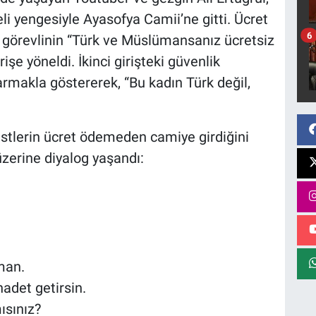
i yengesiyle Ayasofya Camii’ne gitti. Ücret
6
r görevlinin “Türk ve Müslümansanız ücretsiz
rişe yöneldi. İkinci girişteki güvenlik
parmakla göstererek, “Bu kadın Türk değil,
istlerin ücret ödemeden camiye girdiğini
zerine diyalog yaşandı:
man.
adet getirsin.
ısınız?