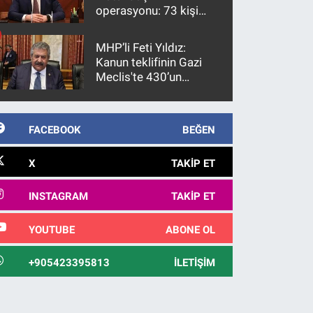
operasyonu: 73 kişi
gözaltına alındı
MHP’li Feti Yıldız:
Kanun teklifinin Gazi
Meclis'te 430’un
üzerinde bir kabulle
kanunlaşacağı
görülmektedir
FACEBOOK
BEĞEN
X
TAKIP ET
INSTAGRAM
TAKIP ET
YOUTUBE
ABONE OL
+905423395813
İLETIŞIM