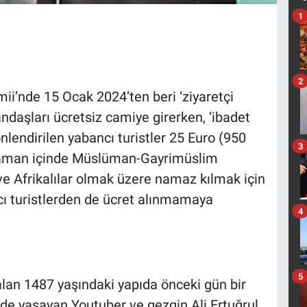
1
2
ii’nde 15 Ocak 2024’ten beri ‘ziyaretçi
andaşları ücretsiz camiye girerken, ‘ibadet
önlendirilen yabancı turistler 25 Euro (950
3
ı zaman içinde Müslüman-Gayrimüslim
e Afrikalılar olmak üzere namaz kılmak için
 turistlerden de ücret alınmamaya
4
5
alan 1487 yaşındaki yapıda önceki gün bir
’de yaşayan Youtuber ve gezgin Ali Ertuğrul,