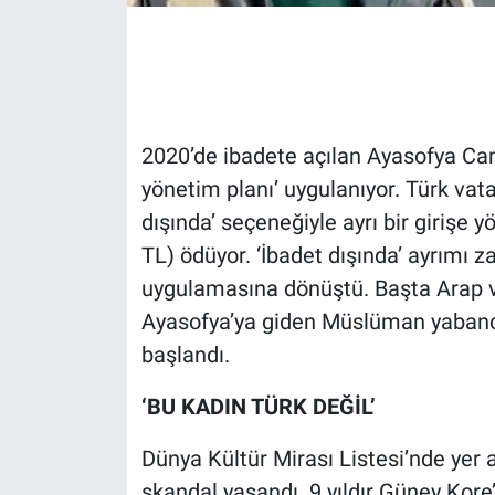
Gündem Özel
Günün görüntüsü
2020’de ibadete açılan Ayasofya Cam
Haber
yönetim planı’ uygulanıyor. Türk vat
dışında’ seçeneğiyle ayrı bir girişe y
İlan
TL) ödüyor. ‘İbadet dışında’ ayrım
Kimdir
uygulamasına dönüştü. Başta Arap v
Ayasofya’ya giden Müslüman yabancı
Koronavirüs
başlandı.
Kültür Sanat
‘BU KADIN TÜRK DEĞİL’
Ne demişti
Dünya Kültür Mirası Listesi’nde yer 
skandal yaşandı. 9 yıldır Güney Kore