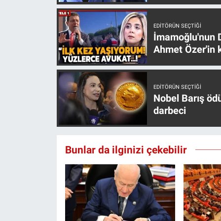
EDITÖRÜN SEÇTIĞI
İmamoğlu'nun D
Ahmet Özer'in k
EDITÖRÜN SEÇTIĞI
Nobel Barış öd
darbeci
Bunlar da ilginizi çekebilir