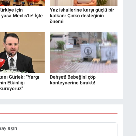
ürkiye için
Yaz ishallerine karşı güçlü bir
 yasa Meclis'te! İşte
kalkan: Çinko desteğinin
önemi
anı Gürlek: "Yargı
Dehşet! Bebeğini çöp
in Etkinliği
konteynerine bıraktı!
 kuruyoruz"