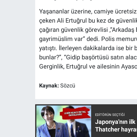
Yerel Yaşam
Yaşananlar üzerine, camiye ücretsiz
çeken Ali Ertuğrul bu kez de güvenli
Canlı Yayın
çağıran güvenlik görevlisi ,“Arkadaş 
gayrimüslim var” dedi. Polis memurun
yatıştı. İlerleyen dakikalarda ise bir 
bunlar?”, “Gidip başörtüsü satın alac
Gerginlik, Ertuğrul ve ailesinin Ayaso
Kaynak:
Sözcü
EDITÖRÜN SEÇTIĞI
Japonya'nın ilk
Thatcher hayra