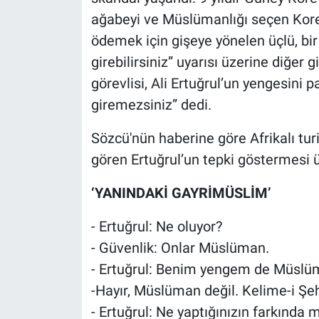
Nedir
ağabeyi ve Müslümanlığı seçen Korel
ödemek için gişeye yönelen üçlü, bi
Popüler
girebilirsiniz” uyarısı üzerine diğer gi
Programlar
görevlisi, Ali Ertuğrul’un yengesini 
giremezsiniz” dedi.
Sağlık
Sözcü'nün haberine göre Afrikalı tur
Spor
gören Ertuğrul’un tepki göstermesi ü
Teknoloji
‘YANINDAKİ GAYRİMÜSLİM’
Türkiye'nin Geleceği
- Ertuğrul: Ne oluyor?
- Güvenlik: Onlar Müslüman.
Türkiye'nin Gündemi
- Ertuğrul: Benim yengem de Müslü
-Hayır, Müslüman değil. Kelime-i Şeh
Yerel Gündem
- Ertuğrul: Ne yaptığınızın farkında m