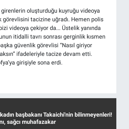
 girenlerin oluşturduğu kuyruğu videoya
k görevlisini tacizine uğradı. Hemen polis
bizi videoya çekiyor da... Üstelik yanında
un itidalli tavrı sonrası gerginlik kısmen
başka güvenlik görevlisi “Nasıl giriyor
aksın” ifadeleriyle tacize devam etti.
fya’ya girişiyle sona erdi.
 kadın başbakanı Takaichi'nin bilinmeyenleri!
nı, sağcı muhafazakar