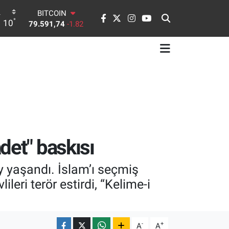
BITCOIN
°
10
79.591,74
-1.82
DOLAR
45,43620
0.02
EURO
53,38690
0.19
STERLİN
61,60380
0.18
G.ALTIN
6862,09000
0.19
BİST100
14.598,00
0
det" baskısı
 yaşandı. İslam’ı seçmiş
ri terör estirdi, “Kelime-i
-
+
A
A