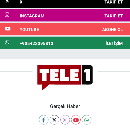
X
TAKIP ET
INSTAGRAM
TAKIP ET
YOUTUBE
ABONE OL
+905423395813
İLETIŞIM
Gerçek Haber