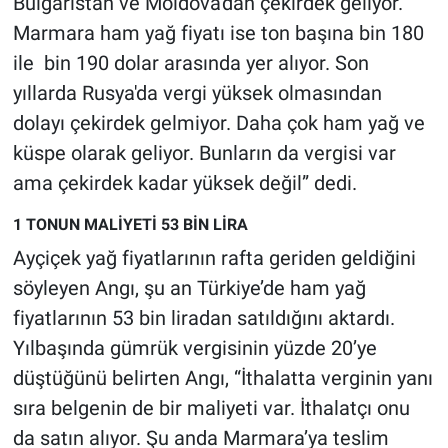
Bulgaristan ve Moldova'dan çekirdek geliyor.
Nedir
Marmara ham yağ fiyatı ise ton başına bin 180
Popüler
ile bin 190 dolar arasında yer alıyor. Son
yıllarda Rus­ya'da vergi yüksek olmasın­dan
Programlar
dolayı çekirdek gelmiyor. Daha çok ham yağ ve
küspe olarak geliyor. Bunların da vergisi var
Sağlık
ama çekirdek ka­dar yüksek değil” dedi.
Spor
1 TONUN MALİYETİ 53 BİN LİRA
Ayçiçek yağ fi­yatlarının rafta geriden gel­diğini
Teknoloji
söyleyen Angı, şu an Türkiye’de ham yağ
Türkiye'nin Geleceği
fiyatlarının 53 bin liradan sa­tıldığını aktardı.
Yılbaşın­da gümrük vergisinin yüzde 20’ye
Türkiye'nin Gündemi
düştüğünü belirten Angı, “İthalatta verginin yanı
sıra belgenin de bir maliyeti var. İthalatçı onu
Yerel Gündem
da satın alı­yor. Şu anda Marmara’ya tes­lim