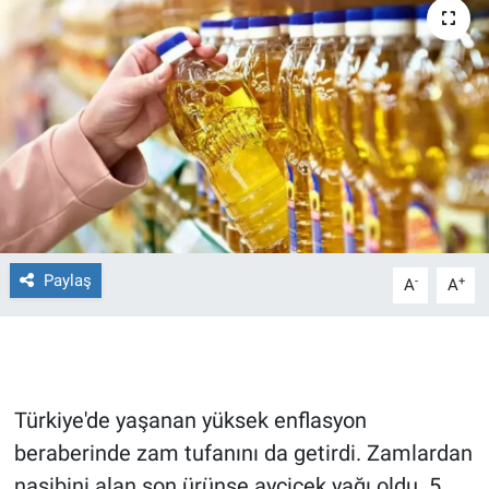
Ege'den Esintiler
İletişim
Eğitim
Eğlence
Ekonomi
Forum
Paylaş
-
+
A
A
Gerçeğin İzinde
Gün Başlıyor
Türkiye'de yaşanan yüksek enflasyon
Gün Bitiyor
beraberinde zam tufanını da getirdi. Zamlardan
nasibini alan son ürünse ayçiçek yağı oldu. 5
Gün Ortası