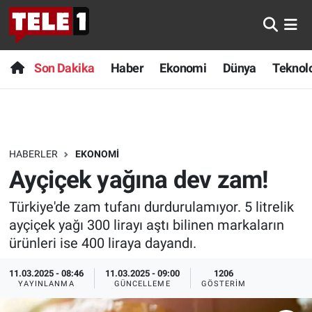
Anında Manşet
Son Dakika
Nöbetçi Eczaneler
Son Dakika
Haber
Ekonomi
Dünya
Teknolo
Başka Sohbetler
Haber
Hava Durumu
Belgesel
Ekonomi
Namaz Vakitleri
HABERLER
EKONOMI
Bilim turu
Dünya
Trafik Durumu
Ayçiçek yağına dev zam!
Bilim ve Teknoloji Evreni
Teknoloji
Süper Lig Puan Durumu ve Fikstür
Türkiye'de zam tufanı durdurulamıyor. 5 litrelik
ayçiçek yağı 300 lirayı aştı bilinen markaların
Doğa Konuşuyor
Sağlık
Tüm Manşetler
ürünleri ise 400 liraya dayandı.
Dünya
Spor
Son Dakika Haberleri
11.03.2025 - 08:46
11.03.2025 - 09:00
1206
YAYINLANMA
GÜNCELLEME
GÖSTERIM
Ege Saati
Yayın Akışı
Haber Arşivi