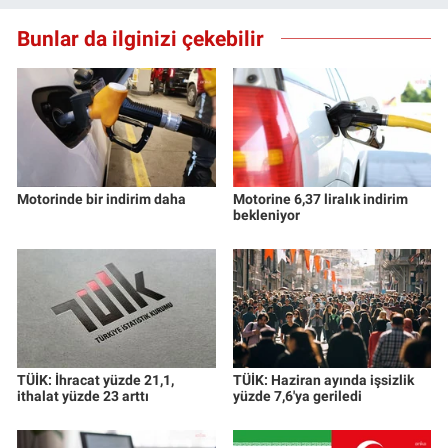
Bunlar da ilginizi çekebilir
Motorinde bir indirim daha
Motorine 6,37 liralık indirim
bekleniyor
TÜİK: İhracat yüzde 21,1,
TÜİK: Haziran ayında işsizlik
ithalat yüzde 23 arttı
yüzde 7,6'ya geriledi