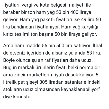
fiyatları, vergi ve kota bel­gesi maliyeti ile
Yerel Yaşam
beraber bir ton ham yağ 53 bin 400 lira­ya
Canlı Yayın
geliyor. Ham yağ paketli fi­yatları ise 49 lira 50
lira ban­dından fiyatlanıyor. Ham yağ karşılığı
kırıcı teslimi ton ba­şına 50 bin liraya geliyor.
Ama ham madde 56 bin 500 lira sa­tılıyor. İthal
de etseniz içeri­den de alsanız şu anda 53 lira.
Böyle olunca şu an raf fiyatla­rı daha ucuz.
Bugün markalı ürünlerin fiyatı belki normal­dir
ama zincir marketlerin fi­yatı düşük kalıyor. 5
litrelik pet şişeyi 305 liradan satan­lar elindeki
stokların ucuz olmasından kaynaklanabili­yor”
diye konuştu.