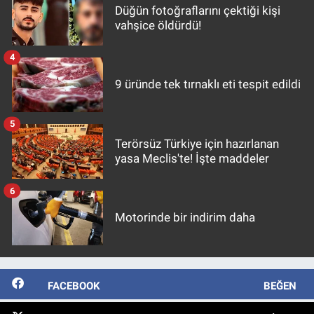
Düğün fotoğraflarını çektiği kişi
vahşice öldürdü!
4
9 üründe tek tırnaklı eti tespit edildi
5
Terörsüz Türkiye için hazırlanan
yasa Meclis'te! İşte maddeler
6
Motorinde bir indirim daha
FACEBOOK
BEĞEN