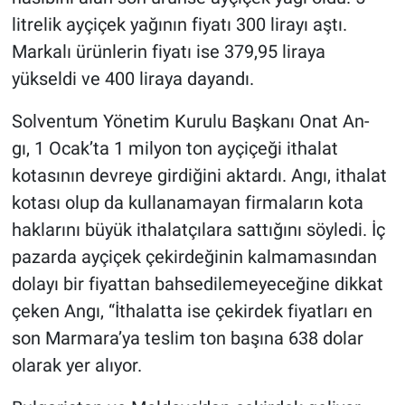
litrelik ayçiçek yağının fiyatı 300 lirayı aştı.
Gündem Özel
Marka­lı ürünlerin fiyatı ise 379,95 liraya
yükseldi ve 400 lira­ya dayandı.
Günün görüntüsü
Solventum Yöne­tim Kurulu Başkanı Onat An­
Haber
gı, 1 Ocak’ta 1 milyon ton ayçiçeği ithalat
kotasının devreye girdiği­ni aktardı. Angı, ithalat
İlan
kotası olup da kullanamayan firmaların kota
Kimdir
haklarını büyük ithalatçıla­ra sattığını söyledi. İç
pazar­da ayçiçek çekirdeğinin kal­mamasından
Koronavirüs
dolayı bir fi­yattan bahsedilemeyeceğine dikkat
çeken Angı, “İthalatta ise çekirdek fiyatları en
Kültür Sanat
son Marmara’ya teslim ton başı­na 638 dolar
olarak yer alıyor.
Ne demişti