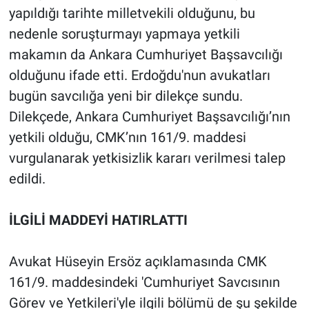
Nedir
yapıldığı tarihte milletvekili olduğunu, bu
nedenle soruşturmayı yapmaya yetkili
Popüler
makamın da Ankara Cumhuriyet Başsavcılığı
olduğunu ifade etti. Erdoğdu'nun avukatları
Programlar
bugün savcılığa yeni bir dilekçe sundu.
Sağlık
Dilekçede, Ankara Cumhuriyet Başsavcılığı’nın
yetkili olduğu, CMK’nın 161/9. maddesi
Spor
vurgulanarak yetkisizlik kararı verilmesi talep
edildi.
Teknoloji
Türkiye'nin Geleceği
İLGİLİ MADDEYİ HATIRLATTI
Türkiye'nin Gündemi
Avukat Hüseyin Ersöz açıklamasında CMK
161/9. maddesindeki 'Cumhuriyet Savcısının
Yerel Gündem
Görev ve Yetkileri'yle ilgili bölümü de şu şekilde