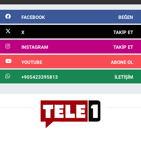
FACEBOOK
BEĞEN
X
TAKIP ET
INSTAGRAM
TAKIP ET
YOUTUBE
ABONE OL
+905423395813
İLETIŞIM