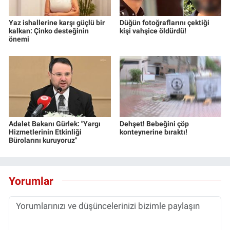
Yaz ishallerine karşı güçlü bir
Düğün fotoğraflarını çektiği
kalkan: Çinko desteğinin
kişi vahşice öldürdü!
önemi
Adalet Bakanı Gürlek: "Yargı
Dehşet! Bebeğini çöp
Hizmetlerinin Etkinliği
konteynerine bıraktı!
Bürolarını kuruyoruz"
Yorumlar