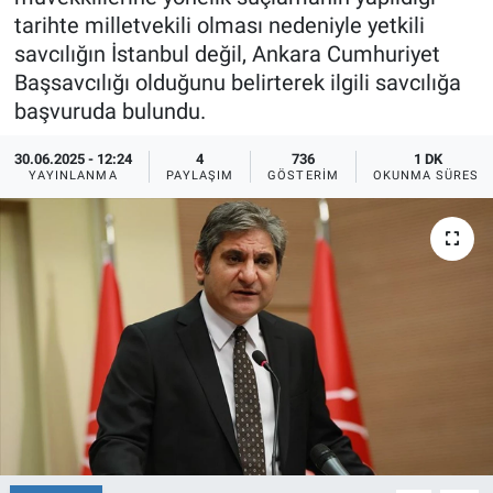
tarihte milletvekili olması nedeniyle yetkili
Ege'den Esintiler
İletişim
savcılığın İstanbul değil, Ankara Cumhuriyet
Başsavcılığı olduğunu belirterek ilgili savcılığa
Eğitim
başvuruda bulundu.
Eğlence
30.06.2025 - 12:24
4
736
1 DK
YAYINLANMA
PAYLAŞIM
GÖSTERIM
OKUNMA SÜRESI
Ekonomi
Forum
Gerçeğin İzinde
Gün Başlıyor
Gün Bitiyor
Gün Ortası