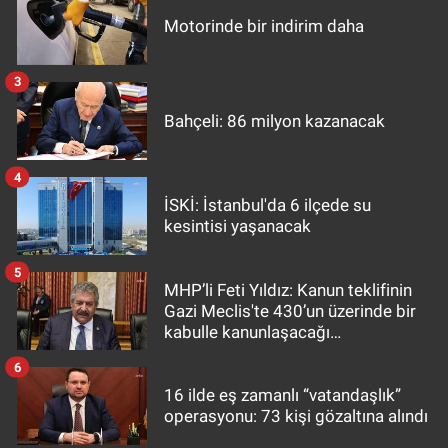
Motorinde bir indirim daha
3
Bahçeli: 86 milyon kazanacak
4
İSKİ: İstanbul'da 6 ilçede su
kesintisi yaşanacak
5
MHP’li Feti Yıldız: Kanun teklifinin
Gazi Meclis'te 430’un üzerinde bir
kabulle kanunlaşacağı
görülmektedir
6
16 ilde eş zamanlı “vatandaşlık”
operasyonu: 73 kişi gözaltına alındı