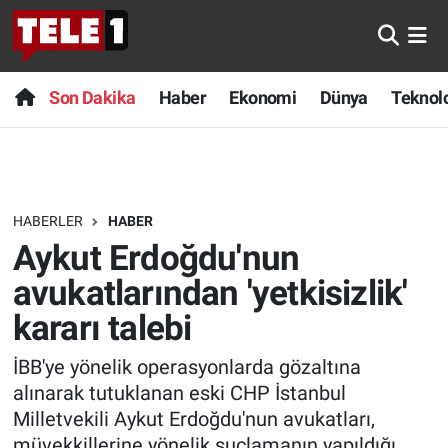
Anında Manşet
Son Dakika
Nöbetçi Eczaneler
Son Dakika
Haber
Ekonomi
Dünya
Teknolo
Başka Sohbetler
Haber
Hava Durumu
Belgesel
Ekonomi
Namaz Vakitleri
HABERLER
HABER
Bilim turu
Dünya
Trafik Durumu
Aykut Erdoğdu'nun
Bilim ve Teknoloji Evreni
Teknoloji
Süper Lig Puan Durumu ve Fikstür
avukatlarından 'yetkisizlik'
kararı talebi
Doğa Konuşuyor
Sağlık
Tüm Manşetler
İBB'ye yönelik operasyonlarda gözaltına
Dünya
Spor
Son Dakika Haberleri
alınarak tutuklanan eski CHP İstanbul
Milletvekili Aykut Erdoğdu'nun avukatları,
Ege Saati
Yayın Akışı
Haber Arşivi
müvekkillerine yönelik suçlamanın yapıldığı