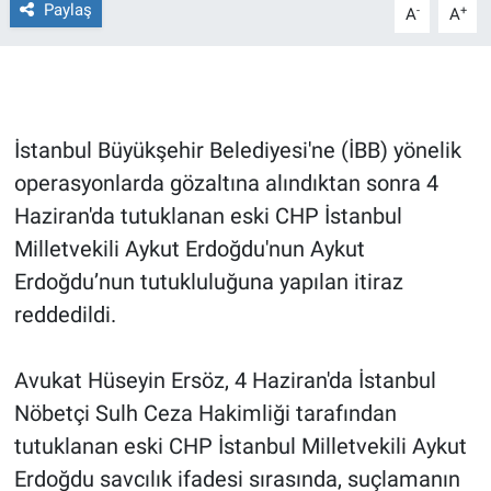
Paylaş
-
+
A
A
Gündem Özel
Günün görüntüsü
İstanbul Büyükşehir Belediyesi'ne (İBB) yönelik
Haber
operasyonlarda gözaltına alındıktan sonra 4
Haziran'da tutuklanan eski CHP İstanbul
İlan
Milletvekili Aykut Erdoğdu'nun Aykut
Kimdir
Erdoğdu’nun tutukluluğuna yapılan itiraz
reddedildi.
Koronavirüs
Avukat Hüseyin Ersöz, 4 Haziran'da İstanbul
Kültür Sanat
Nöbetçi Sulh Ceza Hakimliği tarafından
Ne demişti
tutuklanan eski CHP İstanbul Milletvekili Aykut
Erdoğdu savcılık ifadesi sırasında, suçlamanın