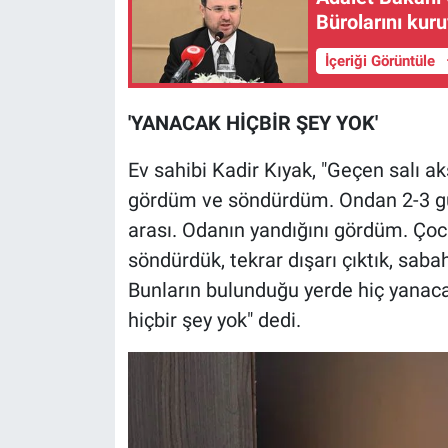
Yerel Yaşam
Bürolarını kur
İçeriği Görüntüle
Canlı Yayın
'YANACAK HİÇBİR ŞEY YOK'
Ev sahibi Kadir Kıyak, "Geçen salı a
gördüm ve söndürdüm. Ondan 2-3 gün
arası. Odanın yandığını gördüm. Çoc
söndürdük, tekrar dışarı çıktık, sab
Bunların bulunduğu yerde hiç yanacak
hiçbir şey yok" dedi.