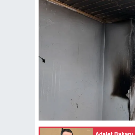
Nedir
Popüler
Programlar
Sağlık
Spor
Teknoloji
Türkiye'nin Geleceği
Türkiye'nin Gündemi
Yerel Gündem
Adalet Bakanı G