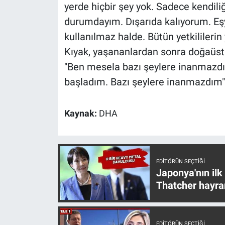
yerde hiçbir şey yok. Sadece kendil
durumdayım. Dışarıda kalıyorum. Eşya
kullanılmaz halde. Bütün yetkililerin
Kıyak, yaşananlardan sonra doğaüstü
"Ben mesela bazı şeylere inanmazd
başladım. Bazı şeylere inanmazdım"
Kaynak:
DHA
EDITÖRÜN SEÇTIĞI
Japonya'nın ilk
Thatcher hayra
EDITÖRÜN SEÇTIĞI