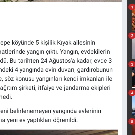
1
2
pe köyünde 5 kişilik Kıyak ailesinin
atlerinde yangın çıktı. Yangın, evdekilerin
. Bu tarihten 24 Ağustos'a kadar, evde 3
3
sindeki 4 yangında evin duvarı, gardırobunun
le, söz konusu yangınları kendi imkanları ile
ğıtım şirketi, itfaiye ve jandarma ekipleri
4
medi.
edeni belirlenemeyen yangında evlerinin
 yeni ev yaptıkları öğrenildi.
5