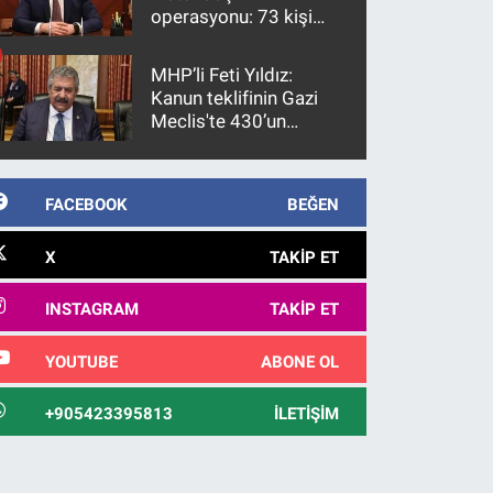
operasyonu: 73 kişi
gözaltına alındı
MHP’li Feti Yıldız:
Kanun teklifinin Gazi
Meclis'te 430’un
üzerinde bir kabulle
kanunlaşacağı
görülmektedir
FACEBOOK
BEĞEN
X
TAKIP ET
INSTAGRAM
TAKIP ET
YOUTUBE
ABONE OL
+905423395813
İLETIŞIM