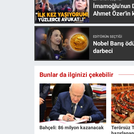
İmamoğlu'nun D
Ahmet Özer'in k
EDITÖRÜN SEÇTIĞI
Nobel Barış öd
darbeci
Bunlar da ilginizi çekebilir
Bahçeli: 86 milyon kazanacak
Terörsüz T
hazırlanan