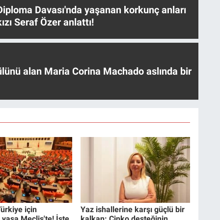
iploma Davası'nda yaşanan korkunç anları
ızı Seraf Özer anlattı!
ülünü alan Maria Corina Machado aslında bir
ürkiye için
Yaz ishallerine karşı güçlü bir
 yasa Meclis'te! İşte
kalkan: Çinko desteğinin