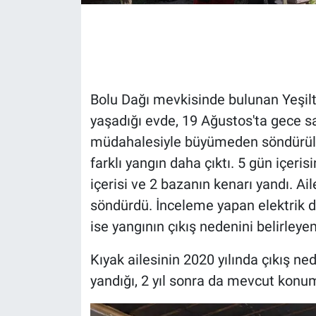
Gündem Özel
Günün görüntüsü
Bolu Dağı mevkisinde bulunan Yeşilte
Haber
yaşadığı evde, 19 Ağustos'ta gece sa
müdahalesiyle büyümeden söndürüldü
İlan
farklı yangın daha çıktı. 5 gün içeri
Kimdir
içerisi ve 2 bazanın kenarı yandı. Ai
söndürdü. İnceleme yapan elektrik da
Koronavirüs
ise yangının çıkış nedenini belirleye
Kültür Sanat
Kıyak ailesinin 2020 yılında çıkış n
yandığı, 2 yıl sonra da mevcut konuma
Ne demişti