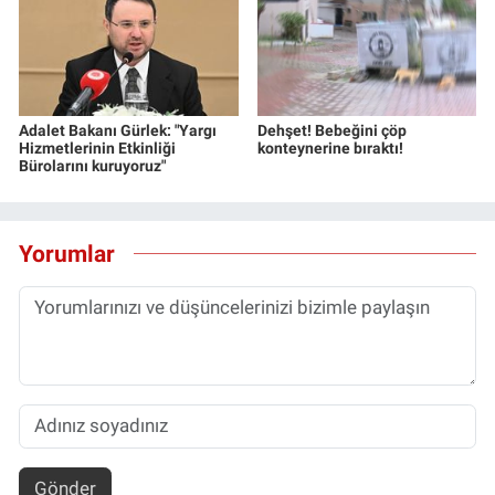
Adalet Bakanı Gürlek: "Yargı
Dehşet! Bebeğini çöp
Hizmetlerinin Etkinliği
konteynerine bıraktı!
Bürolarını kuruyoruz"
Yorumlar
Gönder