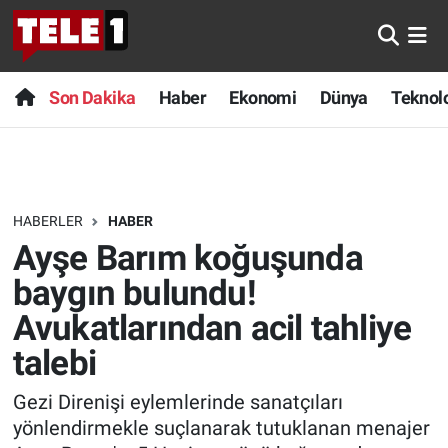
Anında Manşet
Son Dakika
Nöbetçi Eczaneler
Son Dakika
Haber
Ekonomi
Dünya
Teknolo
Başka Sohbetler
Haber
Hava Durumu
Belgesel
Ekonomi
Namaz Vakitleri
HABERLER
HABER
Bilim turu
Dünya
Trafik Durumu
Ayşe Barım koğuşunda
Bilim ve Teknoloji Evreni
Teknoloji
Süper Lig Puan Durumu ve Fikstür
baygın bulundu!
Avukatlarından acil tahliye
Doğa Konuşuyor
Sağlık
Tüm Manşetler
talebi
Dünya
Spor
Son Dakika Haberleri
Gezi Direnişi eylemlerinde sanatçıları
yönlendirmekle suçlanarak tutuklanan menajer
Ege Saati
Yayın Akışı
Haber Arşivi