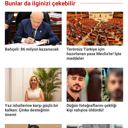
Bunlar da ilginizi çekebilir
Bahçeli: 86 milyon kazanacak
Terörsüz Türkiye için
hazırlanan yasa Meclis'te! İşte
maddeler
Yaz ishallerine karşı güçlü bir
Düğün fotoğraflarını çektiği
kalkan: Çinko desteğinin
kişi vahşice öldürdü!
önemi