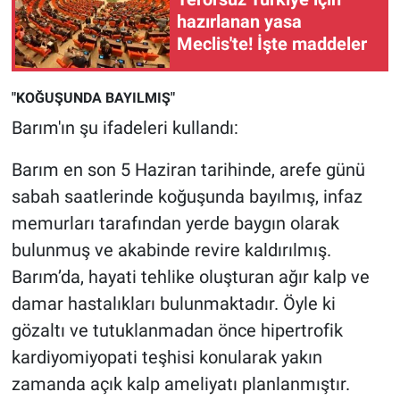
Nedir
hazırlanan yasa
Meclis'te! İşte maddeler
Popüler
Programlar
"KOĞUŞUNDA BAYILMIŞ"
Barım'ın şu ifadeleri kullandı:
Sağlık
Barım en son 5 Haziran tarihinde, arefe günü
Spor
sabah saatlerinde koğuşunda bayılmış, infaz
memurları tarafından yerde baygın olarak
Teknoloji
bulunmuş ve akabinde revire kaldırılmış.
Barım’da, hayati tehlike oluşturan ağır kalp ve
Türkiye'nin Geleceği
damar hastalıkları bulunmaktadır. Öyle ki
Türkiye'nin Gündemi
gözaltı ve tutuklanmadan önce hipertrofik
kardiyomiyopati teşhisi konularak yakın
Yerel Gündem
zamanda açık kalp ameliyatı planlanmıştır.