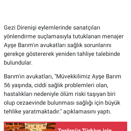
Gündem Özel
Gezi Direnişi eylemlerinde sanatçıları
Günün görüntüsü
yönlendirme suçlamasıyla tutuklanan menajer
Haber
Ayşe Barım'ın avukatları sağlık sorunlarını
gerekçe göstererek yeniden tahliye talebinde
İlan
bulundular.
Kimdir
Barım'ın avukatları, "Müvekkilimiz Ayşe Barım
56 yaşında, ciddi sağlık problemleri olan,
Koronavirüs
hastalıkları nedeniyle ölüm riski taşıyan biri
olup cezaevinde bulunması sağlığı için büyük
Kültür Sanat
tehlike yaratmaktadır." açıklamasını yaptı.
Ne demişti
Terörsüz Türkiye için