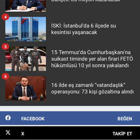
4
İSKİ: İstanbul'da 6 ilçede su
kesintisi yaşanacak
5
15 Temmuz'da Cumhurbaşkanı'na
suikast timinde yer alan firari FETÖ
hükümlüsü 10 yıl sonra yakalandı
6
16 ilde eş zamanlı “vatandaşlık”
operasyonu: 73 kişi gözaltına alındı
FACEBOOK
BEĞEN
X
TAKIP ET