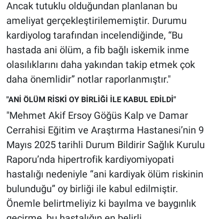
Ancak tutuklu olduğundan planlanan bu
Yerel Yaşam
ameliyat gerçekleştirilememiştir. Durumu
Canlı Yayın
kardiyolog tarafından incelendiğinde, “Bu
hastada ani ölüm, a fib bağlı iskemik inme
olasılıklarını daha yakından takip etmek çok
daha önemlidir” notlar raporlanmıştır."
"ANİ ÖLÜM RİSKİ OY BİRLİĞİ İLE KABUL EDİLDİ"
"Mehmet Akif Ersoy Göğüs Kalp ve Damar
Cerrahisi Eğitim ve Araştırma Hastanesi’nin 9
Mayıs 2025 tarihli Durum Bildirir Sağlık Kurulu
Raporu’nda hipertrofik kardiyomiyopati
hastalığı nedeniyle “ani kardiyak ölüm riskinin
bulunduğu” oy birliği ile kabul edilmiştir.
Önemle belirtmeliyiz ki bayılma ve baygınlık
geçirme, bu hastalığın en belirli