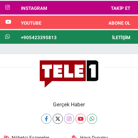
INSTAGRAM
TAKIP ET
YOUTUBE
ABONE OL
+905423395813
İLETIŞIM
Gerçek Haber
Nöbetçi Eczaneler
Hava Durumu