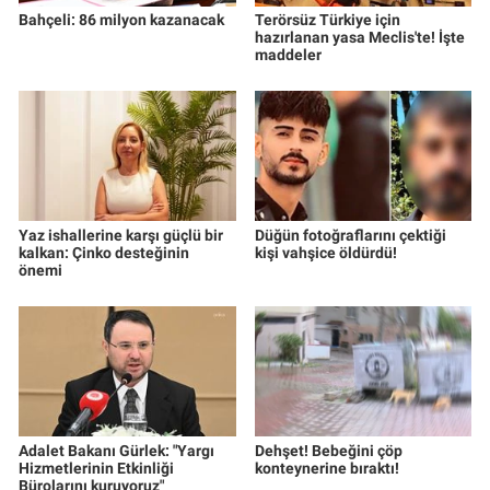
Bahçeli: 86 milyon kazanacak
Terörsüz Türkiye için
hazırlanan yasa Meclis'te! İşte
maddeler
Yaz ishallerine karşı güçlü bir
Düğün fotoğraflarını çektiği
kalkan: Çinko desteğinin
kişi vahşice öldürdü!
önemi
Adalet Bakanı Gürlek: "Yargı
Dehşet! Bebeğini çöp
Hizmetlerinin Etkinliği
konteynerine bıraktı!
Bürolarını kuruyoruz"