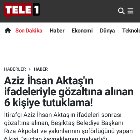
Anında Manşet
Son Dakika
Nöbetçi Eczaneler
Son Dakika
Haber
Ekonomi
Dünya
Teknolo
Başka Sohbetler
Haber
Hava Durumu
Belgesel
Ekonomi
Namaz Vakitleri
HABERLER
HABER
Bilim turu
Dünya
Trafik Durumu
Aziz İhsan Aktaş'ın
Bilim ve Teknoloji Evreni
Teknoloji
Süper Lig Puan Durumu ve Fikstür
ifadeleriyle gözaltına alınan
6 kişiye tutuklama!
Doğa Konuşuyor
Sağlık
Tüm Manşetler
İtirafçı Aziz İhsan Aktaş'ın ifadeleri sonrası
Dünya
Spor
Son Dakika Haberleri
gözaltına alınan, Beşiktaş Belediye Başkanı
Rıza Akpolat ve yakınlarının şoförlüğünü yapan
Ege Saati
Yayın Akışı
Haber Arşivi
6 kişi, “suçtan kaynaklanan malvarlığı