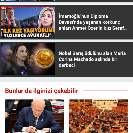
Yerel Yaşam
İmamoğlu'nun Diploma
Canlı Yayın
Davası'nda yaşanan korkunç
anları Ahmet Özer'in kızı Seraf
Özer anlattı!
Nobel Barış ödülünü alan Maria
Corina Machado aslında bir
darbeci
Bunlar da ilginizi çekebilir