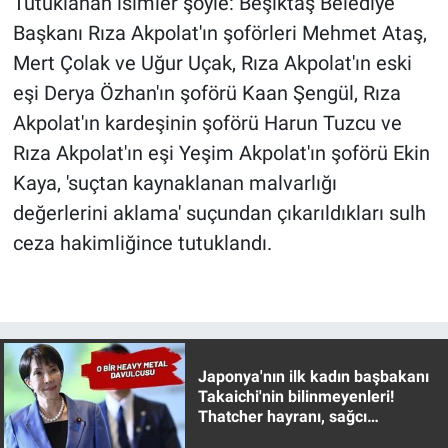
Tutuklanan isimler şöyle: Beşiktaş Belediye
Nedir
Başkanı Rıza Akpolat'ın şoförleri Mehmet Ataş,
Popüler
Mert Çolak ve Uğur Uçak, Rıza Akpolat'ın eski
eşi Derya Özhan'ın şoförü Kaan Şengül, Rıza
Programlar
Akpolat'ın kardeşinin şoförü Harun Tuzcu ve
Rıza Akpolat'ın eşi Yeşim Akpolat'ın şoförü Ekin
Sağlık
Kaya, 'suçtan kaynaklanan malvarlığı
Spor
değerlerini aklama' suçundan çıkarıldıkları sulh
ceza hakimliğince tutuklandı.
Teknoloji
Türkiye'nin Geleceği
Türkiye'nin Gündemi
Japonya'nın ilk kadın başbakanı
Takaichi'nin bilinmeyenleri!
Yerel Gündem
Thatcher hayranı, sağcı
muhafazakar