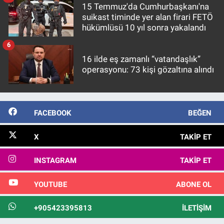
15 Temmuz'da Cumhurbaşkanı'na
suikast timinde yer alan firari FETÖ
hükümlüsü 10 yıl sonra yakalandı
6
16 ilde eş zamanlı “vatandaşlık”
operasyonu: 73 kişi gözaltına alındı
FACEBOOK
BEĞEN
X
TAKIP ET
INSTAGRAM
TAKIP ET
YOUTUBE
ABONE OL
+905423395813
İLETIŞIM