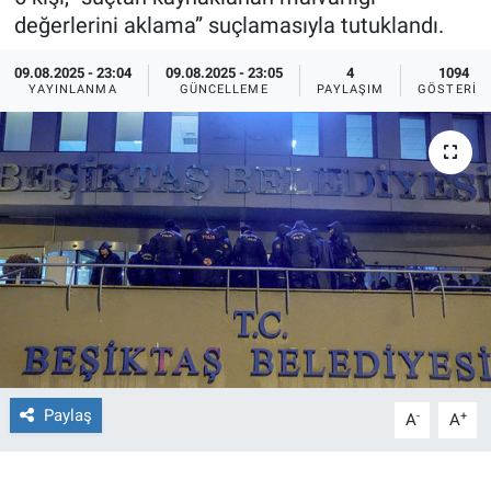
değerlerini aklama” suçlamasıyla tutuklandı.
Ege'den Esintiler
İletişim
09.08.2025 - 23:04
09.08.2025 - 23:05
4
1094
YAYINLANMA
GÜNCELLEME
PAYLAŞIM
GÖSTERIM
Eğitim
Eğlence
Ekonomi
Forum
Gerçeğin İzinde
Gün Başlıyor
Paylaş
-
+
A
A
Gün Bitiyor
Gün Ortası