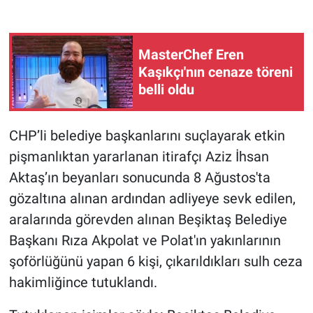
Gündem Özel
MasterChef Eren
Günün görüntüsü
Kaşıkçı'nın cenaze töreni
belli oldu
Haber
CHP’li belediye başkanlarını suçlayarak etkin
İlan
pişmanlıktan yararlanan itirafçı Aziz İhsan
Kimdir
Aktaş’ın beyanları sonucunda 8 Ağustos'ta
gözaltına alınan ardından adliyeye sevk edilen,
Koronavirüs
aralarında görevden alınan Beşiktaş Belediye
Başkanı Rıza Akpolat ve Polat'ın yakınlarının
Kültür Sanat
şoförlüğünü yapan 6 kişi, çıkarıldıkları sulh ceza
hakimliğince tutuklandı.
Ne demişti